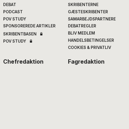
DEBAT
SKRIBENTERNE
PODCAST
GÆSTESKRIBENTER
POV STUDY
SAMARBEJDSPARTNERE
SPONSOREREDE ARTIKLER
DEBATREGLER
BLIV MEDLEM
SKRIBENTBASEN
HANDELSBETINGELSER
POV STUDY
COOKIES & PRIVATLIV
Chefredaktion
Fagredaktion
Annegrethe Rasmussen
,
Nana Balle
, fødevarer og
ansv. chef- og
mad
erhvervsredaktør
Hans Henrik Fafner
, udland
Alexander Meinertz
, adm.
Bjarke Larsen
, politik
chefredaktør
Eddie Michel
, musik
Isabella Miehe-Renard
,
Jourhavende
litteratur
Susanne Sayers
, videnskab
Michael Bernth
, digital
Mikkel Stolt
, filmredaktør
redaktør
Anne Juliette Ladegaard
,
redaktionschef