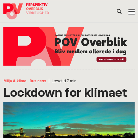
Gå
Skip
Gå
Head
direkte
til
direkte
til
indhold
til
Højr
primær
footer
Søg
på
navigation
POV
International
Miljø & klima
·
Business
|
Læsetid
7
min.
Lockdown for klimaet