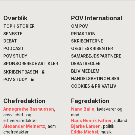
Footer
Overblik
POV International
TOPHISTORIER
OM POV
SENESTE
REDAKTION
DEBAT
SKRIBENTERNE
PODCAST
GÆSTESKRIBENTER
POV STUDY
SAMARBEJDSPARTNERE
SPONSOREREDE ARTIKLER
DEBATREGLER
BLIV MEDLEM
SKRIBENTBASEN
HANDELSBETINGELSER
POV STUDY
COOKIES & PRIVATLIV
Chefredaktion
Fagredaktion
Annegrethe Rasmussen
,
Nana Balle
, fødevarer og
ansv. chef- og
mad
erhvervsredaktør
Hans Henrik Fafner
, udland
Alexander Meinertz
, adm.
Bjarke Larsen
, politik
chefredaktør
Eddie Michel
, musik