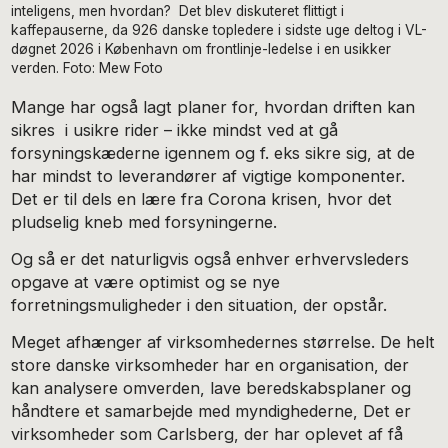
inteligens, men hvordan? Det blev diskuteret flittigt i
kaffepauserne, da 926 danske topledere i sidste uge deltog i VL-
døgnet 2026 i København om frontlinje-ledelse i en usikker
verden. Foto: Mew Foto
Mange har også lagt planer for, hvordan driften kan
sikres i usikre rider – ikke mindst ved at gå
forsyningskæderne igennem og f. eks sikre sig, at de
har mindst to leverandører af vigtige komponenter.
Det er til dels en lære fra Corona krisen, hvor det
pludselig kneb med forsyningerne.
Og så er det naturligvis også enhver erhvervsleders
opgave at være optimist og se nye
forretningsmuligheder i den situation, der opstår.
Meget afhænger af virksomhedernes størrelse. De helt
store danske virksomheder har en organisation, der
kan analysere omverden, lave beredskabsplaner og
håndtere et samarbejde med myndighederne, Det er
virksomheder som Carlsberg, der har oplevet af få