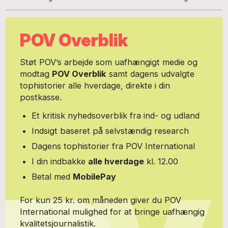
Børsens New York-korrespondent og senere redaktionschef
samme sted. I 90’erne var han erhvervsredaktør på Berlingske. I
nullerne chefredaktør på Erhvervsbladet, en gratisavis for små og
POV Overblik
mellemstore virksomheder med et oplag på over 100.000. Siden
blev han seniorskribent for Berlingskes Nyhedsmagasin. I de
senere år har han virket som freelanceskribent for Økonomisk
Støt POV’s arbejde som uafhængigt medie og
Ugebrev og Kapitalwatch. Det er også blevet til fem bøger om
modtag
POV Overblik
samt dagens udvalgte
erhvervsforhold. Carsten Steno bor sammen med sin kone på
tophistorier alle hverdage, direkte i din
Christianshavn. Find Carsten Steno på LinkedIn:
https://dk.linkedin.com/in/carstensteno - og på Facebook:
postkasse.
https://www.facebook.com/carsten.steno
Et kritisk nyhedsoverblik fra ind- og udland
Indsigt baseret på selvstændig research
Dagens tophistorier fra POV International
I din indbakke
alle hverdage
kl. 12.00
Betal med
MobilePay
For kun 25 kr. om måneden giver du POV
International mulighed for at bringe uafhængig
kvalitetsjournalistik.