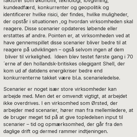
faktorer som økonomi, teknologi, lovgivning,
kundeadfærd, konkurrenter og geopolitik og
identificerer hvilke risici, der findes, hvilke muligheder,
der opstår i situationen ,og hvordan virksomheden skal
reagere. Disse scenarier opdateres løbende eller
erstattes af andre. Pointen er, at virksomheden ved at
have gennemspillet disse scenarier bliver bedre til at
reagere på udviklingen – også selvom ingen af dem
bliver til virkelighed. Ideen blev testet første gang i 70
´erne af den hollandsk-britiskes oliegigant Shell, der
kom ud af datidens energikriser bedre end
konkurrenterne takket være bl.a. scenarieledelse.
Scenarier er noget især store virksomheder kan
arbejde med. Men det er omvendt vigtigt, at arbejdet
ikke overdrives. I en virksomhed som Ørsted, der
arbejder med scenarier, hører man fra mellemledere, at
de bruger meget tid på at give topledelsen input til
scenarier – tid og opmærksomhed, der går fra den
daglige drift og dermed rammer indtjeningen.