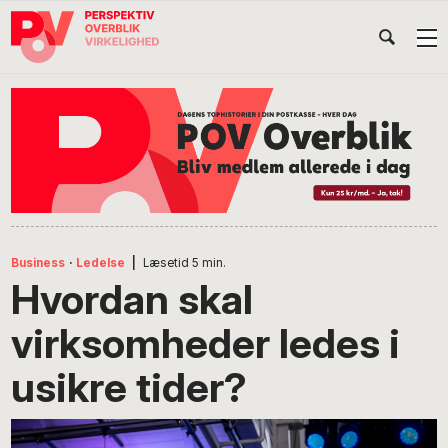
Gå
Skip
Gå
Head
direkte
til
direkte
til
indhold
til
Højr
primær
footer
Søg
på
navigation
POV
International
Business
·
Ledelse
|
Læsetid
5
min.
Hvordan skal
virksomheder ledes i
usikre tider?