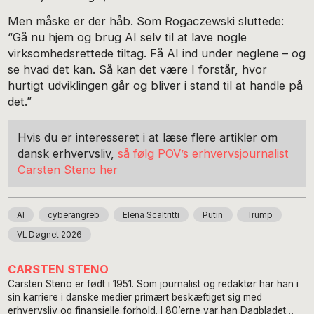
Men måske er der håb. Som Rogaczewski sluttede:
“Gå nu hjem og brug AI selv til at lave nogle
virksomhedsrettede tiltag. Få AI ind under neglene – og
se hvad det kan. Så kan det være I forstår, hvor
hurtigt udviklingen går og bliver i stand til at handle på
det.”
Hvis du er interesseret i at læse flere artikler om
dansk erhvervsliv,
så følg POV’s erhvervsjournalist
Carsten Steno her
AI
cyberangreb
Elena Scaltritti
Putin
Trump
VL Døgnet 2026
CARSTEN STENO
Carsten Steno er født i 1951. Som journalist og redaktør har han i
sin karriere i danske medier primært beskæftiget sig med
erhvervsliv og finansielle forhold. I 80’erne var han Dagbladet