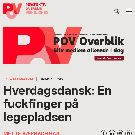
Gå
Skip
Gå
Head
direkte
til
direkte
til
indhold
til
Højr
primær
footer
Søg
på
navigation
POV
International
Liv & Mennesker
|
Læsetid
3
min.
Hverdagsdansk: En
fuckfinger på
legepladsen
METTE BÆRBACH BAS