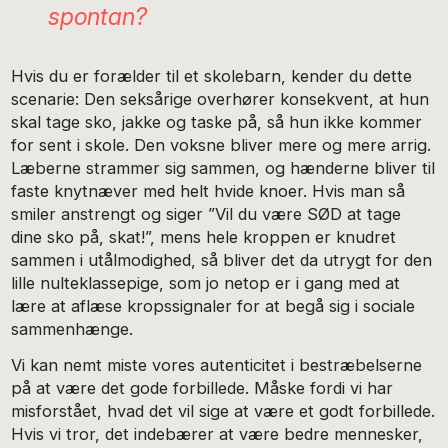
spontan?
Hvis du er forælder til et skolebarn, kender du dette
scenarie: Den seksårige overhører konsekvent, at hun
skal tage sko, jakke og taske på, så hun ikke kommer
for sent i skole. Den voksne bliver mere og mere arrig.
Læberne strammer sig sammen, og hænderne bliver til
faste knytnæver med helt hvide knoer. Hvis man så
smiler anstrengt og siger ”Vil du være SØD at tage
dine sko på, skat!”, mens hele kroppen er knudret
sammen i utålmodighed, så bliver det da utrygt for den
lille nulteklassepige, som jo netop er i gang med at
lære at aflæse kropssignaler for at begå sig i sociale
sammenhænge.
Vi kan nemt miste vores autenticitet i bestræbelserne
på at være det gode forbillede. Måske fordi vi har
misforstået, hvad det vil sige at være et godt forbillede.
Hvis vi tror, det indebærer at være bedre mennesker,