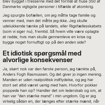
blev bygget i tresserne med det formål at huse 350 af
Danmarks vigtigste personer i tilfælde af atomkrig.
Jeg spurgte bofællen, om jeg måtte tage familie og
venner med, men det måtte jeg ikke. Jeg skulle
udelukkende tænke på landets, eller Rigsfællesskabets
(som vi siger nu), fremtid. Så hvem ville være oplagte
at redde, hvis man skulle gennemleve en krise og
bygge noget fornuftigt op på den anden side?
Et idiotisk spørgsmål med
alvorlige konsekvenser
Ja, skørt nok var den første person, jeg tænkte på,
Anders Fogh Rasmussen. Og det giver jo ingen mening.
Manden er uden realpolitisk indflydelse, og jeg har
stort set altid været uenig med ham. Hvorfor pokker
poppede han op? Handler det om lederskab og om, at
han var ”den stærke mand” i min ungdom. Og er jeg
virkelig sådan en, der længes efter stærke mænd, når