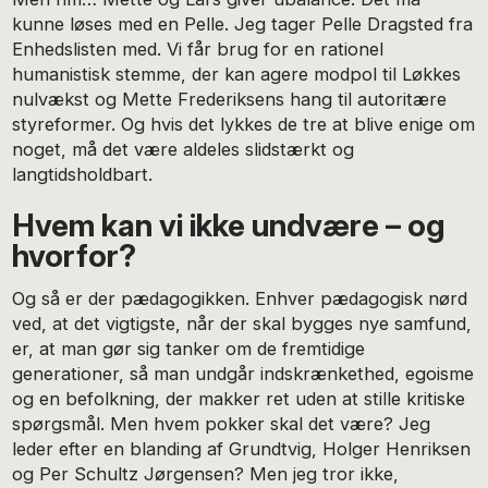
kunne løses med en Pelle. Jeg tager Pelle Dragsted fra
Enhedslisten med. Vi får brug for en rationel
humanistisk stemme, der kan agere modpol til Løkkes
nulvækst og Mette Frederiksens hang til autoritære
styreformer. Og hvis det lykkes de tre at blive enige om
noget, må det være aldeles slidstærkt og
langtidsholdbart.
Hvem kan vi ikke undvære – og
hvorfor?
Og så er der pædagogikken. Enhver pædagogisk nørd
ved, at det vigtigste, når der skal bygges nye samfund,
er, at man gør sig tanker om de fremtidige
generationer, så man undgår indskrænkethed, egoisme
og en befolkning, der makker ret uden at stille kritiske
spørgsmål. Men hvem pokker skal det være? Jeg
leder efter en blanding af Grundtvig, Holger Henriksen
og Per Schultz Jørgensen? Men jeg tror ikke,