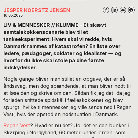
JESPER KOERSTZ JENSEN
16.05.2025
LIV & MENNESKER // KLUMME – Et skævt
samtalekøkkenscenarie blev til et
tankeeksperiment: Hvem skal vi redde, hvis
Danmark rammes af katastrofen? En liste over
ledere, pædagoger, soldater og idealister — og
hvorfor du ikke skal stole på dine første
indskydelser.
Nogle gange bliver man stillet en opgave, der er så
åndssvag, men dog spændende, at man bliver nødt til
at løse den og skrive om den. Sådan fik jeg det, da jeg
forleden snittede spidskål i fælleskøkkenet og blev
spurgt, hvilke ti mennesker jeg ville sende ned i Regan
Vest, hvis der opstod en nødsituation i Danmark.
Regan Vest
? Hvad er nu det? Jo, det er den bunker i
Skørping i Nordjylland, 60 meter under jorden, som