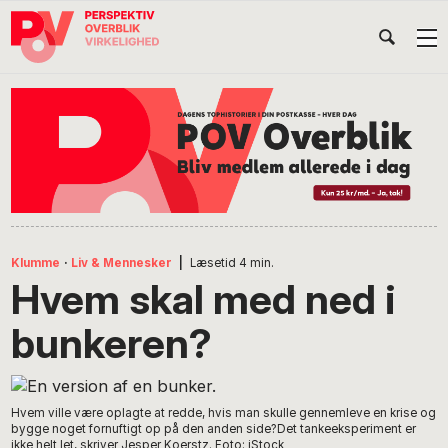
Gå
Skip
Gå
Head
direkte
til
direkte
til
indhold
til
Højr
primær
footer
Søg
på
navigation
POV
International
Klumme
·
Liv & Mennesker
|
Læsetid
4
min.
Hvem skal med ned i
bunkeren?
Hvem ville være oplagte at redde, hvis man skulle gennemleve en krise og
bygge noget fornuftigt op på den anden side?Det tankeeksperiment er
ikke helt let, skriver Jesper Koerstz. Foto: iStock