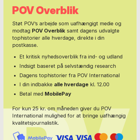
pædagogiske og opdragelsesrelaterede emner.
POV Overblik
Støt POV’s arbejde som uafhængigt medie og
modtag
POV Overblik
samt dagens udvalgte
tophistorier alle hverdage, direkte i din
postkasse.
Et kritisk nyhedsoverblik fra ind- og udland
Indsigt baseret på selvstændig research
Dagens tophistorier fra POV International
I din indbakke
alle hverdage
kl. 12.00
Betal med
MobilePay
For kun 25 kr. om måneden giver du POV
International mulighed for at bringe uafhængig
kvalitetsjournalistik.