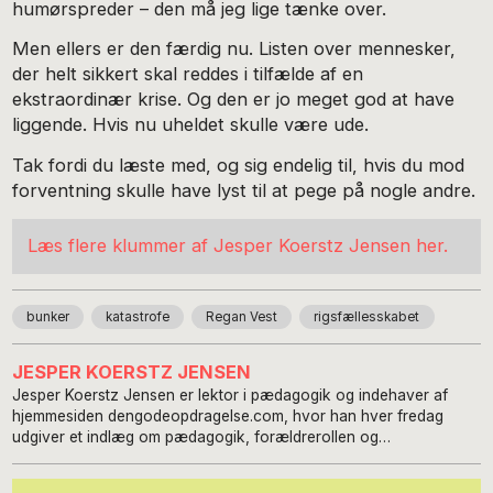
humørspreder – den må jeg lige tænke over.
Men ellers er den færdig nu. Listen over mennesker,
der helt sikkert skal reddes i tilfælde af en
ekstraordinær krise. Og den er jo meget god at have
liggende. Hvis nu uheldet skulle være ude.
Tak fordi du læste med, og sig endelig til, hvis du mod
forventning skulle have lyst til at pege på nogle andre.
Læs flere klummer af Jesper Koerstz Jensen her.
bunker
katastrofe
Regan Vest
rigsfællesskabet
JESPER KOERSTZ JENSEN
Jesper Koerstz Jensen er lektor i pædagogik og indehaver af
hjemmesiden dengodeopdragelse.com, hvor han hver fredag
udgiver et indlæg om pædagogik, forældrerollen og
børneopdragelse i Danmark i dag. Han deltager desuden flittigt i
den offentlige debat og rejser rundt og holder foredrag om