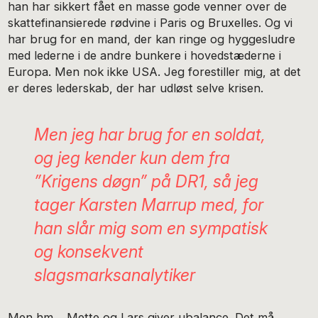
han har sikkert fået en masse gode venner over de
skattefinansierede rødvine i Paris og Bruxelles. Og vi
har brug for en mand, der kan ringe og hyggesludre
med lederne i de andre bunkere i hovedstæderne i
Europa. Men nok ikke USA. Jeg forestiller mig, at det
er deres lederskab, der har udløst selve krisen.
Men jeg har brug for en soldat,
og jeg kender kun dem fra
”Krigens døgn” på DR1, så jeg
tager Karsten Marrup med, for
han slår mig som en sympatisk
og konsekvent
slagsmarksanalytiker
Men hm… Mette og Lars giver ubalance. Det må