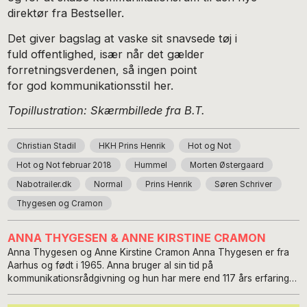
direktør fra Bestseller.
Det giver bagslag at vaske sit snavsede tøj i
fuld offentlighed, især når det gælder
forretningsverdenen, så ingen point
for god kommunikationsstil her.
Topillustration: Skærmbillede fra B.T.
Christian Stadil
HKH Prins Henrik
Hot og Not
Hot og Not februar 2018
Hummel
Morten Østergaard
Nabotrailer.dk
Normal
Prins Henrik
Søren Schriver
Thygesen og Cramon
ANNA THYGESEN & ANNE KIRSTINE CRAMON
Anna Thygesen og Anne Kirstine Cramon Anna Thygesen er fra
Aarhus og født i 1965. Anna bruger al sin tid på
kommunikationsrådgivning og hun har mere end 117 års erfaring
med ledelse, strategisk kommunikation, PR, salg og
markedsføring. Hun har siddet på begge sider af skrivebordet,