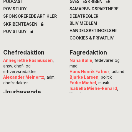
PODCAST
GÆSTESKRIBENTER
POV STUDY
SAMARBEJDSPARTNERE
SPONSOREREDE ARTIKLER
DEBATREGLER
BLIV MEDLEM
SKRIBENTBASEN
HANDELSBETINGELSER
POV STUDY
COOKIES & PRIVATLIV
Chefredaktion
Fagredaktion
Annegrethe Rasmussen
,
Nana Balle
, fødevarer og
ansv. chef- og
mad
erhvervsredaktør
Hans Henrik Fafner
, udland
Alexander Meinertz
, adm.
Bjarke Larsen
, politik
chefredaktør
Eddie Michel
, musik
Isabella Miehe-Renard
,
Jourhavende
litteratur
Susanne Sayers
, videnskab
Michael Bernth
, digital
Mikkel Stolt
, filmredaktør
redaktør
Anne Juliette Ladegaard
,
redaktionschef