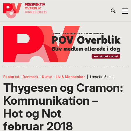
Gå
Skip
Gå
Head
direkte
til
direkte
til
indhold
til
Højr
primær
footer
Søg
på
navigation
POV
International
Featured
·
Danmark
·
Kultur
·
Liv & Mennesker
|
Læsetid
5
min.
Thygesen og Cramon:
Kommunikation –
Hot og Not
februar 2018