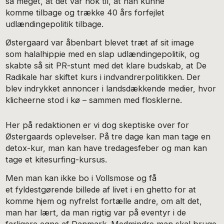
så meget, at det var nok til, at han kunne
komme tilbage og trække 40 års forfejlet
udlændingepolitik tilbage.
Østergaard var åbenbart blevet træt af sit image
som halalhippie med en slap udlændingepolitik, og
skabte så sit PR-stunt med det klare budskab, at De
Radikale har skiftet kurs i indvandrerpolitikken. Der
blev indrykket annoncer i landsdækkende medier, hvor
klicheerne stod i kø – sammen med flosklerne.
Her på redaktionen er vi dog skeptiske over for
Østergaards oplevelser. På tre dage kan man tage en
detox-kur, man kan have tredagesfeber og man kan
tage et kitesurfing-kursus.
Men man kan ikke bo i Vollsmose og få
et fyldestgørende billede af livet i en ghetto for at
komme hjem og nyfrelst fortælle andre, om alt det,
man har lært, da man rigtig var på eventyr i de
farligere egne af Danmark. Medmindre man skal bruge