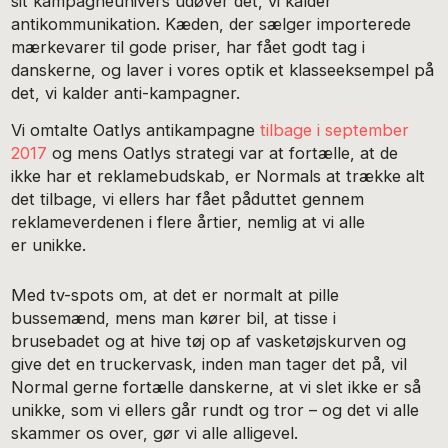
sit kampagneunivers udøver det, vi kalder
antikommunikation. Kæden, der sælger importerede
mærkevarer til gode priser, har fået godt tag i
danskerne, og laver i vores optik et klasseeksempel på
det, vi kalder anti-kampagner.
Vi omtalte Oatlys antikampagne
tilbage i september
2017
og mens Oatlys strategi var at fortælle, at de
ikke har et reklamebudskab, er Normals at trække alt
det tilbage, vi ellers har fået påduttet gennem
reklameverdenen i flere årtier, nemlig at vi alle
er unikke.
Med tv-spots om, at det er normalt at pille
bussemænd, mens man kører bil, at tisse i
brusebadet og at hive tøj op af vasketøjskurven og
give det en truckervask, inden man tager det på, vil
Normal gerne fortælle danskerne, at vi slet ikke er så
unikke, som vi ellers går rundt og tror – og det vi alle
skammer os over, gør vi alle alligevel.