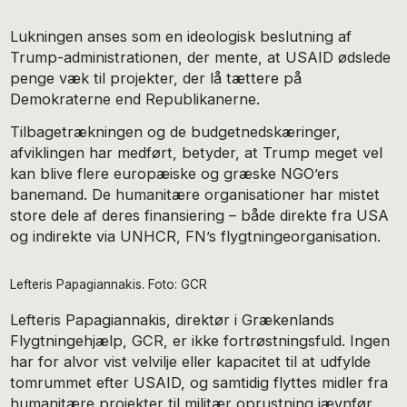
Lukningen anses som en ideologisk beslutning af
Trump-administrationen, der mente, at USAID ødslede
penge væk til projekter, der lå tættere på
Demokraterne end Republikanerne.
Tilbagetrækningen og de budgetnedskæringer,
afviklingen har medført, betyder, at Trump meget vel
kan blive flere europæiske og græske NGO’ers
banemand. De humanitære organisationer har mistet
store dele af deres finansiering – både direkte fra USA
og indirekte via UNHCR, FN’s flygtningeorganisation.
Lefteris Papagiannakis. Foto: GCR
Lefteris Papagiannakis, direktør i Grækenlands
Flygtningehjælp, GCR, er ikke fortrøstningsfuld. Ingen
har for alvor vist velvilje eller kapacitet til at udfylde
tomrummet efter USAID, og samtidig flyttes midler fra
humanitære projekter til militær oprustning jævnfør