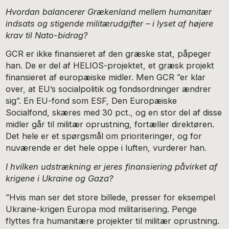
Hvordan balancerer Grækenland mellem humanitær
indsats og stigende militærudgifter – i lyset af højere
krav til Nato-bidrag?
GCR er ikke finansieret af den græske stat, påpeger
han. De er del af HELIOS-projektet, et græsk projekt
finansieret af europæiske midler. Men GCR ”er klar
over, at EU’s socialpolitik og fondsordninger ændrer
sig”. En EU-fond som ESF, Den Europæiske
Socialfond, skæres med 30 pct., og en stor del af disse
midler går til militær oprustning, fortæller direktøren.
Det hele er et spørgsmål om prioriteringer, og for
nuværende er det hele oppe i luften, vurderer han.
I hvilken udstrækning er jeres finansiering påvirket af
krigene i Ukraine og Gaza?
”Hvis man ser det store billede, presser for eksempel
Ukraine-krigen Europa mod militarisering. Penge
flyttes fra humanitære projekter til militær oprustning.