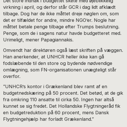
Det store indhak i budgettet skete med øjeblikkelig
virkning i april, og derfor står GCR i dag lidt afklædt
tilbage. Dog har de ikke måttet dreje nøglen om, som
det er tilfældet for andre, mindre NGO’er. Nogle har
måttet betale penge tilbage efter Trumps beslutning.
Penge, som de i sagens natur havde budgetteret med.
Urimeligt, mener Papagiannakis.
Omvendt har direktøren også læst skriften på væggen.
Han anerkender, at UNHCR heller ikke kan gå
fodslæbende til den store og bydende nødvendige
omlægning, som FN-organisationen unægteligt står
overfor.
”UNHCR’s kontor i Grækenland blev ramt af en
budgetnedskæring på 50 procent. Det betød, at de gik
fra omkring 110 ansatte til cirka 50. Ingen har altså
kunnet se sig fredet. Det Hollandske Flygtningeråd fik
en budgetreduktion på 60 procent, mens Dansk
Flygtningehjælp har forladt Grækenland.”