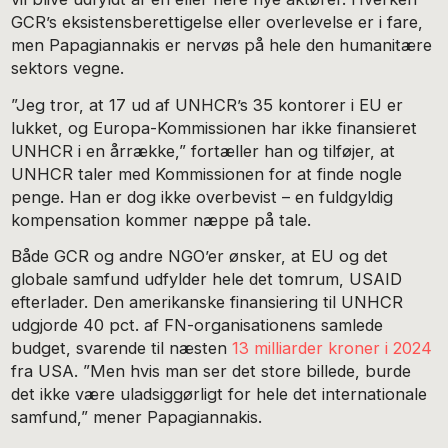
GCR’s eksistensberettigelse eller overlevelse er i fare,
men Papagiannakis er nervøs på hele den humanitære
sektors vegne.
”Jeg tror, at 17 ud af UNHCR’s 35 kontorer i EU er
lukket, og Europa-Kommissionen har ikke finansieret
UNHCR i en årrække,” fortæller han og tilføjer, at
UNHCR taler med Kommissionen for at finde nogle
penge. Han er dog ikke overbevist – en fuldgyldig
kompensation kommer næppe på tale.
Både GCR og andre NGO’er ønsker, at EU og det
globale samfund udfylder hele det tomrum, USAID
efterlader. Den amerikanske finansiering til UNHCR
udgjorde 40 pct. af FN-organisationens samlede
budget, svarende til næsten
13 milliarder kroner i 2024
fra USA. ”Men hvis man ser det store billede, burde
det ikke være uladsiggørligt for hele det internationale
samfund,” mener Papagiannakis.