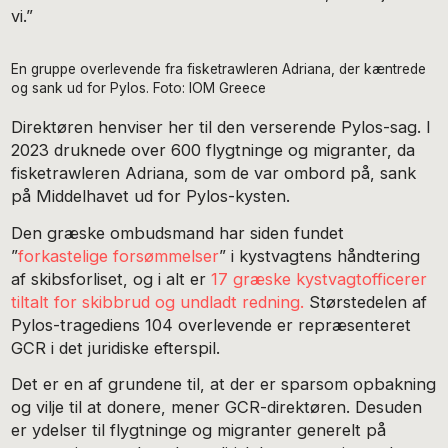
vi.”
En gruppe overlevende fra fisketrawleren Adriana, der kæntrede
og sank ud for Pylos. Foto: IOM Greece
Direktøren henviser her til den verserende Pylos-sag. I
2023 druknede over 600 flygtninge og migranter, da
fisketrawleren Adriana, som de var ombord på, sank
på Middelhavet ud for Pylos-kysten.
Den græske ombudsmand har siden fundet
”
forkastelige forsømmelser
” i kystvagtens håndtering
af skibsforliset, og i alt er
17 græske kystvagtofficerer
tiltalt for skibbrud og undladt redning.
Størstedelen af
Pylos-tragediens 104 overlevende er repræsenteret
GCR i det juridiske efterspil.
Det er en af grundene til, at der er sparsom opbakning
og vilje til at donere, mener GCR-direktøren. Desuden
er ydelser til flygtninge og migranter generelt på