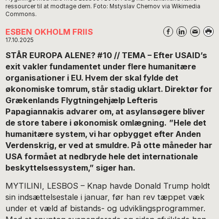
ressourcer til at modtage dem. Foto: Mstyslav Chernov via Wikimedia
Commons.
ESBEN OKHOLM FRIIS
17.10.2025
STÅR EUROPA ALENE? #10 // TEMA – Efter USAID’s
exit vakler fundamentet under flere humanitære
organisationer i EU. Hvem der skal fylde det
økonomiske tomrum, står stadig uklart. Direktør for
Grækenlands Flygtningehjælp Lefteris
Papagiannakis advarer om, at asylansøgere bliver
de store tabere i økonomisk omlægning.
”Hele det
humanitære system, vi har opbygget efter Anden
Verdenskrig, er ved at smuldre. På otte måneder har
USA formået at nedbryde hele det internationale
beskyttelsessystem,” siger han.
MYTILINI, LESBOS – Knap havde Donald Trump holdt
sin indsættelsestale i januar, før han rev tæppet væk
under et væld af bistands- og udviklingsprogrammer.