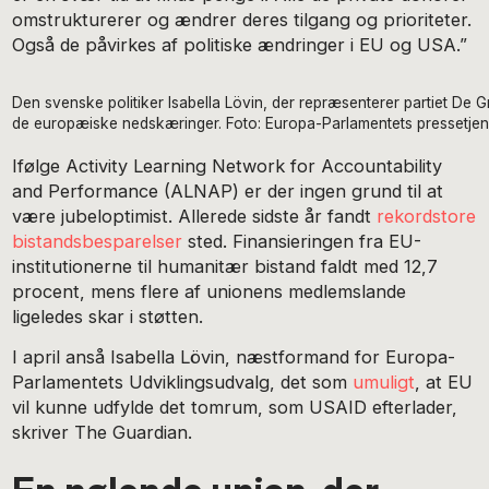
omstrukturerer og ændrer deres tilgang og prioriteter.
Også de påvirkes af politiske ændringer i EU og USA.”
Den svenske politiker Isabella Lövin, der repræsenterer partiet De G
de europæiske nedskæringer. Foto: Europa-Parlamentets pressetjen
Ifølge Activity Learning Network for Accountability
and Performance (ALNAP) er der ingen grund til at
være jubeloptimist. Allerede sidste år fandt
rekordstore
bistandsbesparelser
sted. Finansieringen fra EU-
institutionerne til humanitær bistand faldt med 12,7
procent, mens flere af unionens medlemslande
ligeledes skar i støtten.
I april anså Isabella Lövin, næstformand for Europa-
Parlamentets Udviklingsudvalg, det som
umuligt
, at EU
vil kunne udfylde det tomrum, som USAID efterlader,
skriver The Guardian.