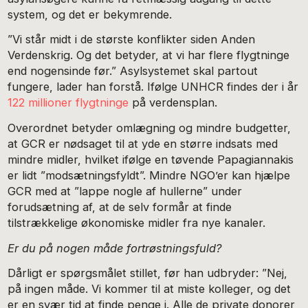
system, og det er bekymrende.
”Vi står midt i de største konflikter siden Anden
Verdenskrig. Og det betyder, at vi har flere flygtninge
end nogensinde før.” Asylsystemet skal partout
fungere, lader han forstå. Ifølge UNHCR findes der i år
122 millioner flygtninge
på verdensplan.
Overordnet betyder omlægning og mindre budgetter,
at GCR er nødsaget til at yde en større indsats med
mindre midler, hvilket ifølge en tøvende Papagiannakis
er lidt ”modsætningsfyldt”. Mindre NGO’er kan hjælpe
GCR med at ”lappe nogle af hullerne” under
forudsætning af, at de selv formår at finde
tilstrækkelige økonomiske midler fra nye kanaler.
Er du på nogen måde fortrøstningsfuld?
Dårligt er spørgsmålet stillet, før han udbryder: ”Nej,
på ingen måde. Vi kommer til at miste kolleger, og det
er en svær tid at finde penge i. Alle de private donorer