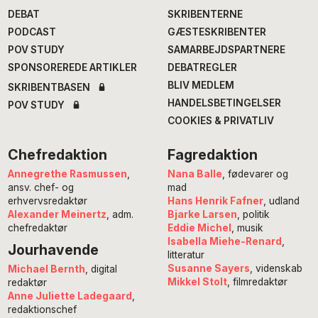
DEBAT
SKRIBENTERNE
PODCAST
GÆSTESKRIBENTER
POV STUDY
SAMARBEJDSPARTNERE
SPONSOREREDE ARTIKLER
DEBATREGLER
BLIV MEDLEM
SKRIBENTBASEN
HANDELSBETINGELSER
POV STUDY
COOKIES & PRIVATLIV
Chefredaktion
Fagredaktion
Annegrethe Rasmussen
,
Nana Balle
, fødevarer og
ansv. chef- og
mad
erhvervsredaktør
Hans Henrik Fafner
, udland
Alexander Meinertz
, adm.
Bjarke Larsen
, politik
chefredaktør
Eddie Michel
, musik
Isabella Miehe-Renard
,
Jourhavende
litteratur
Susanne Sayers
, videnskab
Michael Bernth
, digital
Mikkel Stolt
, filmredaktør
redaktør
Anne Juliette Ladegaard
,
redaktionschef