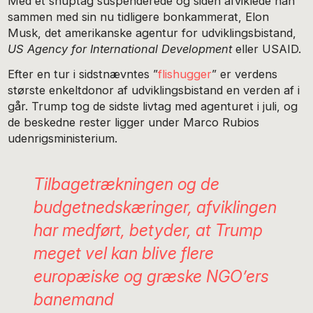
Med et snuptag suspenderede og siden afviklede han
sammen med sin nu tidligere bonkammerat, Elon
Musk, det amerikanske agentur for udviklingsbistand,
US Agency for International Development
eller USAID.
Efter en tur i sidstnævntes ”
flishugger
” er verdens
største enkeltdonor af udviklingsbistand en verden af i
går. Trump tog de sidste livtag med agenturet i juli, og
de beskedne rester ligger under Marco Rubios
udenrigsministerium.
Tilbagetrækningen og de
budgetnedskæringer, afviklingen
har medført, betyder, at Trump
meget vel kan blive flere
europæiske og græske NGO’ers
banemand