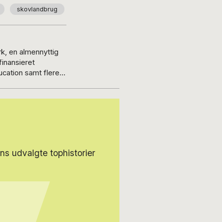
skovlandbrug
k, en almennyttig
finansieret
ucation samt flere
ar sin egen klumme i
ligere hovedaktionær
på en økologisk
ion men som også
s udvalgte tophistorier