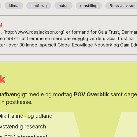
klima
landbrug
natur
omstilling
Ross Jackson
N
. (http://www.rossjackson.org) er formand for Gaia Trust, Danmar
de i 1987 til at fremme en mere bæredygtig verden. Gaia Trust har 
er i over 30 lande, specielt Global Ecovillage Network og Gaia Ed
omheder. Ross er økonom og ekspert i international finans, og h
ernational. Han er bl.a. medstifter af IT firmaet SimCorp og er tid
ossistvirksomhed Urtekram, som han solgte i 2015. I dag bor han 
k
kritiserer den nuværende globale økonomiske og politiske situat
 forslag til radikale omstruktureringer.
 uafhængigt medie og modtag
POV Overblik
samt dagen
din postkasse.
lik fra ind- og udland
elvstændig research