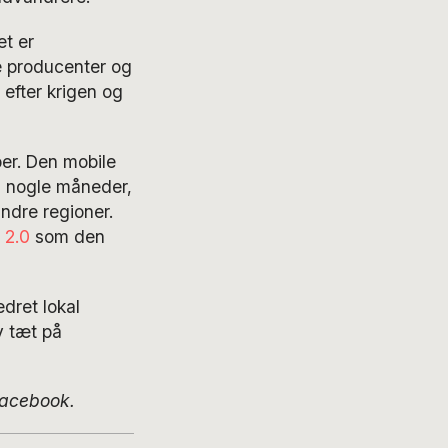
et er
le producenter og
efter krigen og
er. Den mobile
m nogle måneder,
ndre regioner.
 2.0
som den
dret lokal
v tæt på
Facebook.