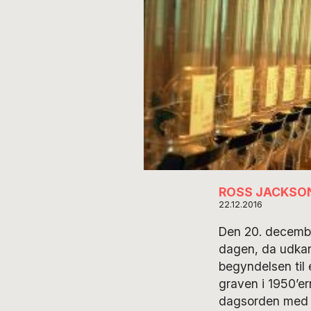
ROSS JACKSO
22.12.2016
Den 20. december
dagen, da udkan
begyndelsen til
graven i 1950’er
dagsorden med d