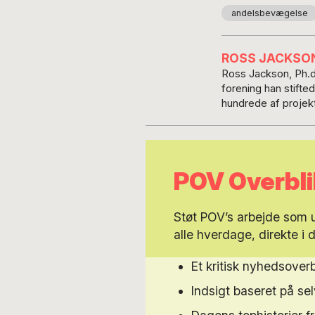
andelsbevægelse
ROSS JACKSO
Ross Jackson, Ph.d
forening han stifte
hundrede af projekt
danske grønne virks
Capital Finance Int
i den økologiske gr
gård i Birkerød. Ross’s seneste bog er Occupy World Street: vejen til en værdig fremtid (Hovedland,
POV Overbli
2013), som skarpt 
fremsætter konkrete
Støt POV’s arbejde som
alle hverdage, direkte i 
Et kritisk nyhedsoverb
Indsigt baseret på s