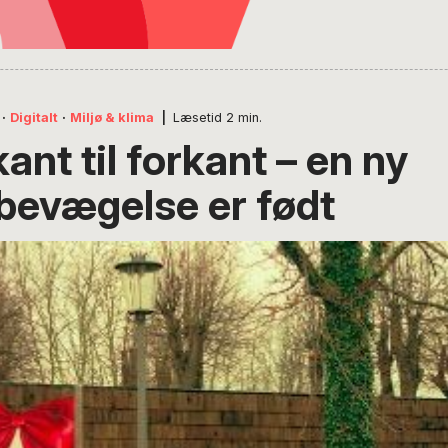
·
Digitalt
·
Miljø & klima
|
Læsetid
2
min.
ant til forkant – en ny
bevægelse er født