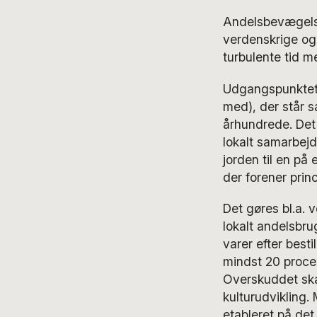
Andelsbevægelse
verdenskrige og
turbulente tid 
Udgangspunktet fo
med), der står s
århundrede. Det 
lokalt samarbej
jorden til en på
der forener prin
Det gøres bl.a.
lokalt andelsbru
varer efter besti
mindst 20 proce
Overskuddet skal
kulturudvikling.
etableret på det