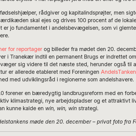
 fødselshjælper, rådgiver og kapitalindsprøjter, men sigt
 værdikæden skal ejes og drives 100 procent af de loka
t er jo fundamentet i andelsbevægelsen, som vi glemte 
ere.
her for reportager
og billeder fra mødet den 20. decemb
er i Tranekær indtil en permanent Brugs er indrettet o
væger sig videre til det næste sted, herunder også til a
ktur er allerede etableret med Foreningen
AndelsTanken
ed med udviklingsråd i regionerne som andelshavere.
0 forener en bæredygtig landbrugsreform med en forbe
tiv klimastrategi, nye arbejdspladser og et attraktivt li
an kunne kalde en
win, win, win
strategi.
delstankens møde den 20. december – privat foto fra 