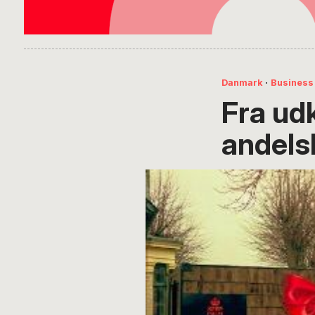
Danmark
·
Business
Fra udk
andels