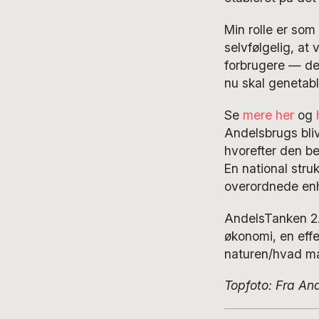
Min rolle er som
selvfølgelig, at
forbrugere — de
nu skal genetabl
Se
mere her
og
Andelsbrugs bliv
hvorefter den be
En national stru
overordnede enh
AndelsTanken 2.
økonomi, en effek
naturen/hvad m
Topfoto: Fra An