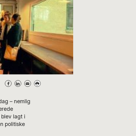
 dag – nemlig
erede
lev lagt i
 politiske