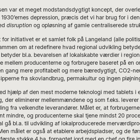
n var et meget modstandsdygtigt koncept, der overl
 1930’ernes depression, præcis det vi har brug for i 
med
disruption
og opløsning af gamle centraliserede struk
r initiativet er et samlet folk på Langeland (alle politis
ammen om at redefinere hvad regional udvikling betyder
betyder bl.a. bevarelsen af lokalskabte værdier i regi
de mellem producenterne og forbrugere baseret på en 
 en gang mere profitabelt og mere bæredygtigt, CO2-neu
cipperne fra skovlandbrug, permakultur og ingen pløjnin
 ved hjælp af den mest moderne teknologi med tablets i
g, der eliminerer mellemmændene og som f.eks. leverer f
lling fra velkendte leverandører. Målet er, at forbrugerne
nt mindre, og producenterne skal tjene mindst 20 proc
 gå bl.a. til udvikling af lokalproducerede merværdiprod
 Men målet er også at etablere arbejdspladser, og de før
 første stykke 4 ha. forpagtet jord med en chef og fire 