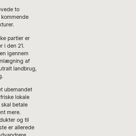
evede to
den kommende
turer.
ke partier er
 i den 21.
onen igennem
omlægning af
tralt landbrug,
g.
 et ubemandet
riske lokale
 skal betale
ent mere.
ukter og til
ste er allerede
indvandrere.