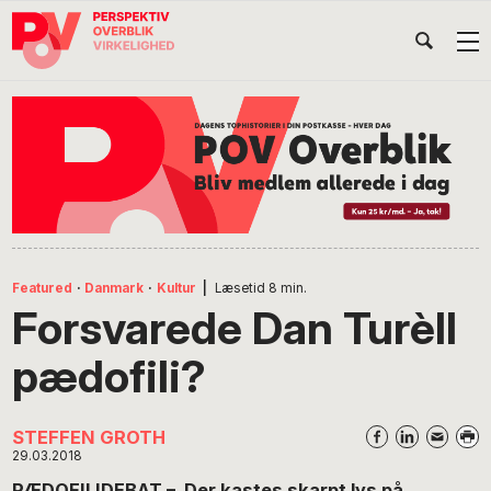
Gå
Skip
Gå
Head
direkte
til
direkte
til
indhold
til
Højr
primær
footer
Søg
på
navigation
POV
International
Featured
·
Danmark
·
Kultur
|
Læsetid
8
min.
Forsvarede Dan Turèll
pædofili?
STEFFEN GROTH
29.03.2018
PÆDOFILIDEBAT – Der kastes skarpt lys på