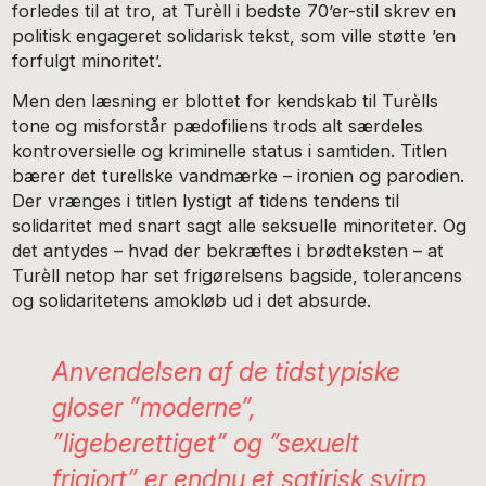
forledes til at tro, at Turèll i bedste 70’er-stil skrev en
politisk engageret solidarisk tekst, som ville støtte ’en
forfulgt minoritet’.
Men den læsning er blottet for kendskab til Turèlls
tone og misforstår pædofiliens trods alt særdeles
kontroversielle og kriminelle status i samtiden. Titlen
bærer det turellske vandmærke – ironien og parodien.
Der vrænges i titlen lystigt af tidens tendens til
solidaritet med snart sagt alle seksuelle minoriteter. Og
det antydes – hvad der bekræftes i brødteksten – at
Turèll netop har set frigørelsens bagside, tolerancens
og solidaritetens amokløb ud i det absurde.
Anvendelsen af de tidstypiske
gloser ”moderne”,
”ligeberettiget” og ”sexuelt
frigjort” er endnu et satirisk svirp