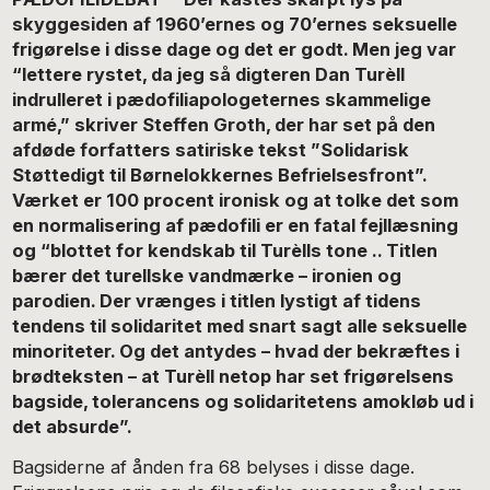
skyggesiden af 1960’ernes og 70’ernes seksuelle
frigørelse i disse dage og det er godt. Men jeg var
“lettere rystet, da jeg så digteren Dan Turèll
indrulleret i pædofiliapologeternes skammelige
armé,” skriver Steffen Groth, der har set på den
afdøde forfatters satiriske tekst ”Solidarisk
Støttedigt til Børnelokkernes Befrielsesfront”.
Værket er 100 procent ironisk og at tolke det som
en normalisering af pædofili er en fatal fejllæsning
og “blottet for kendskab til Turèlls tone .. Titlen
bærer det turellske vandmærke – ironien og
parodien. Der vrænges i titlen lystigt af tidens
tendens til solidaritet med snart sagt alle seksuelle
minoriteter. Og det antydes – hvad der bekræftes i
brødteksten – at Turèll netop har set frigørelsens
bagside, tolerancens og solidaritetens amokløb ud i
det absurde”.
Bagsiderne af ånden fra 68 belyses i disse dage.