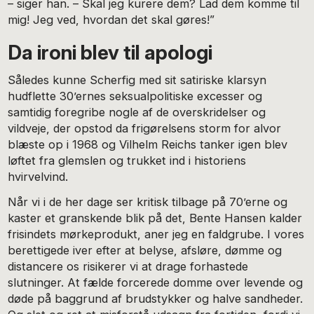
– siger han. – Skal jeg kurere dem? Lad dem komme til
mig! Jeg ved, hvordan det skal gøres!”
Da ironi blev til apologi
Således kunne Scherfig med sit satiriske klarsyn
hudflette 30’ernes seksualpolitiske excesser og
samtidig foregribe nogle af de overskridelser og
vildveje, der opstod da frigørelsens storm for alvor
blæste op i 1968 og Vilhelm Reichs tanker igen blev
løftet fra glemslen og trukket ind i historiens
hvirvelvind.
Når vi i de her dage ser kritisk tilbage på 70’erne og
kaster et granskende blik på det, Bente Hansen kalder
frisindets mørkeprodukt, aner jeg en faldgrube. I vores
berettigede iver efter at belyse, afsløre, dømme og
distancere os risikerer vi at drage forhastede
slutninger. At fælde forcerede domme over levende og
døde på baggrund af brudstykker og halve sandheder.