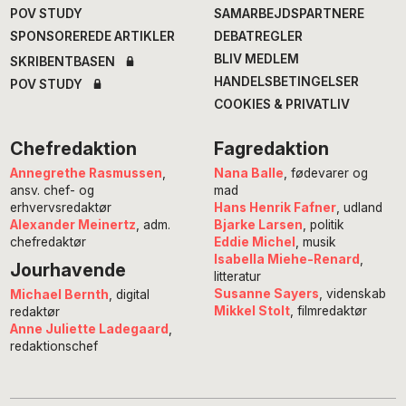
POV STUDY
SAMARBEJDSPARTNERE
SPONSOREREDE ARTIKLER
DEBATREGLER
BLIV MEDLEM
SKRIBENTBASEN
HANDELSBETINGELSER
POV STUDY
COOKIES & PRIVATLIV
Chefredaktion
Fagredaktion
Annegrethe Rasmussen
,
Nana Balle
, fødevarer og
ansv. chef- og
mad
erhvervsredaktør
Hans Henrik Fafner
, udland
Alexander Meinertz
, adm.
Bjarke Larsen
, politik
chefredaktør
Eddie Michel
, musik
Isabella Miehe-Renard
,
Jourhavende
litteratur
Susanne Sayers
, videnskab
Michael Bernth
, digital
Mikkel Stolt
, filmredaktør
redaktør
Anne Juliette Ladegaard
,
redaktionschef