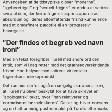
Anvendelsen af de tidstypiske gloser ”moderne”,
”ligeberettiget” og ”sexuelt frigjort” er endnu et satirisk
svirp til dem, der kørte frigørelsesprincipperne ad
absurdum og i deres altomfattende frisind kunne ende
med at omdefinere pædofile til en ’progressiv’
bevægelse.
”Der findes et begreb ved navn
ironi”
Med sin tekst foregriber Turèll med andre ord den
kritik, som vi i dag retter mod det grænseoverskridende
frisind. Han belyser med satirens virkemidler
frigørelsens mørkeprodukt.
Det rummer derfor også en sørgelig skæbnens ironi,
at Tùrell nu bliver beskyldt for at have skrevet en
”apologetisk” tekst, hvor ”han relativerer og
normaliserer børnelokkeren”. Det er og bliver nonsens
og en helt urimelig posthum plet på Turèlls eftermæle.