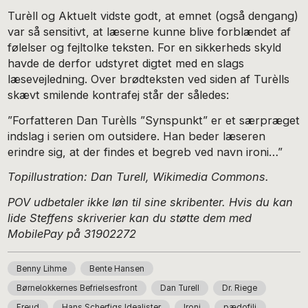
Turèll og Aktuelt vidste godt, at emnet (også dengang)
var så sensitivt, at læserne kunne blive forblændet af
følelser og fejltolke teksten. For en sikkerheds skyld
havde de derfor udstyret digtet med en slags
læsevejledning. Over brødteksten ved siden af Turèlls
skævt smilende kontrafej står der således:
”Forfatteren Dan Turèlls ”Synspunkt” er et særpræget
indslag i serien om outsidere. Han beder læseren
erindre sig, at der findes et begreb ved navn ironi…”
Topillustration: Dan Turell, Wikimedia Commons.
POV udbetaler ikke løn til sine skribenter. Hvis du kan
lide Steffens skriverier kan du støtte dem med
MobilePay på 31902272
Benny Lihme
Bente Hansen
Børnelokkernes Befrielsesfront
Dan Turell
Dr. Riege
Freud
Hans Scherfigs Idealister
Ironi
pædofili