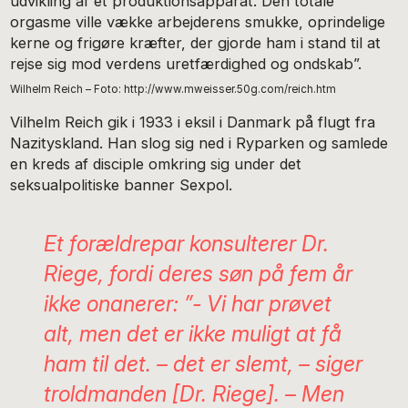
udvikling af et produktionsapparat. Den totale
orgasme ville vække arbejderens smukke, oprindelige
kerne og frigøre kræfter, der gjorde ham i stand til at
rejse sig mod verdens uretfærdighed og ondskab”.
Wilhelm Reich – Foto: http://www.mweisser.50g.com/reich.htm
Vilhelm Reich gik i 1933 i eksil i Danmark på flugt fra
Nazityskland. Han slog sig ned i Ryparken og samlede
en kreds af disciple omkring sig under det
seksualpolitiske banner Sexpol.
Et forældrepar konsulterer Dr.
Riege, fordi deres søn på fem år
ikke onanerer: ”- Vi har prøvet
alt, men det er ikke muligt at få
ham til det. – det er slemt, – siger
troldmanden [Dr. Riege]. – Men