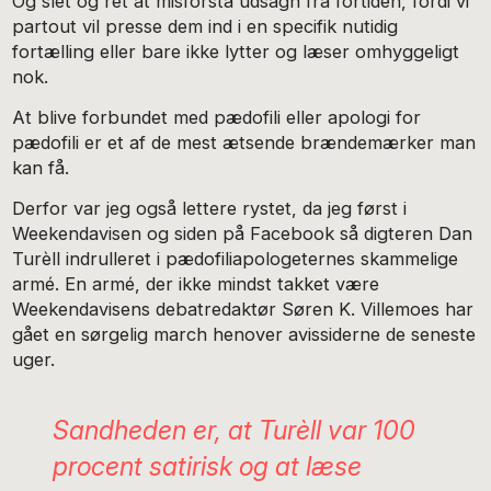
Og slet og ret at misforstå udsagn fra fortiden, fordi vi
partout vil presse dem ind i en specifik nutidig
fortælling eller bare ikke lytter og læser omhyggeligt
nok.
At blive forbundet med pædofili eller apologi for
pædofili er et af de mest ætsende brændemærker man
kan få.
Derfor var jeg også lettere rystet, da jeg først i
Weekendavisen og siden på Facebook så digteren Dan
Turèll indrulleret i pædofiliapologeternes skammelige
armé. En armé, der ikke mindst takket være
Weekendavisens debatredaktør Søren K. Villemoes har
gået en sørgelig march henover avissiderne de seneste
uger.
Sandheden er, at Turèll var 100
procent satirisk og at læse