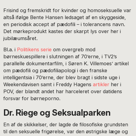
Frisind og fremskridt for kvinder og homoseksuelle var
altså ifølge Bente Hansen ledsaget af en skyggeside,
en periodisk accept af pædofili – i tolerancens navn.
Det mørkeprodukt kastes der skarpt lys over her i
jubilæumsåret.
Bl.a. i
Politikens serie
om overgreb mod
børneskuespillere i slutningen af 70’erne, i TV2’s
parallelle dokumentarfilm, i Søren K. Villemoes’ artikel
om pædofili og pædofiliapologi i den franske
intelligentsia i 70’erne, der blev bragt i sidste uge i
Weekendavisen samt i Freddy Hagens
artikler
her i
POV, der blandt andet har harceleret over datidens
forsvar for børneporno.
Dr. Riege og Seksualparken
En af de skikkelser, der lagde de filosofiske grundsten
til den seksuelle frigørelse, var den østrigske læge og