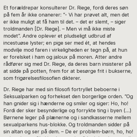
Et forældrepar konsulterer Dr. Riege, fordi deres søn
på fem år ikke onanerer: ”- Vi har prøvet alt, men det
er ikke muligt at få ham til det. – det er slemt, – siger
troldmanden [Dr. Riege]. – Men vi må ikke miste
modet”. Andre oplever et pludseligt udbrud af
incestuøse lyster; en pige ser med ét, at hendes
modvilje mod faren i virkeligheden er tegn på, at hun
er forelsket i ham og jaloux på moren. Atter andre
rådfører sig med Dr. Riege, da deres barn insisterer på
at sidde på potten, frem for at besørge frit i bukserne,
som frigørelsesfilosofien dikterer.
Dr. Riege har med sin filosofi fortryllet beboerne i
Seksualparken og forhekset den borgerlige orden. ”Og
han gnider sig i hænderne og smiler og siger: Ho, ho!
Fordi der sker besynderlige og forrykte ting i byen (…)
Børnene leger på plænerne og i sandkasserne mellem
sexualparkens hus-blokke. Og troldmanden sidder på
sin altan og ser på dem. – De er problem-børn, ho, ho!