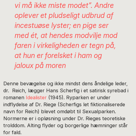
vi må ikke miste modet”. Andre
oplever et pludseligt udbrud af
incestuøse lyster; en pige ser
med ét, at hendes modvilje mod
faren i virkeligheden er tegn på,
at hun er forelsket i ham og
jaloux på moren
Denne bevægelse og ikke mindst dens åndelige leder,
dr. Reich, lægger Hans Scherfig i et satirisk syrebad i
romanen
Idealister
(1945). Ryparken er under
indflydelse af Dr. Riege (Scherfigs let fiktionaliserede
navn for Reich) blevet omdøbt til Sexualparken.
Normerne er i opløsning under Dr. Rieges teoretiske
trolddom. Alting flyder og borgerlige hæmninger står
for fald.