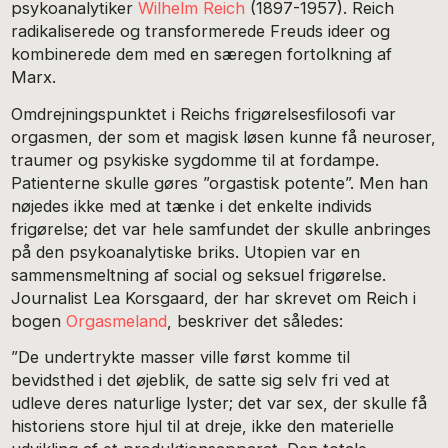
psykoanalytiker
Wilhelm Reich
(1897-1957). Reich
radikaliserede og transformerede Freuds ideer og
kombinerede dem med en særegen fortolkning af
Marx.
Omdrejningspunktet i Reichs frigørelsesfilosofi var
orgasmen, der som et magisk løsen kunne få neuroser,
traumer og psykiske sygdomme til at fordampe.
Patienterne skulle gøres ”orgastisk potente”. Men han
nøjedes ikke med at tænke i det enkelte individs
frigørelse; det var hele samfundet der skulle anbringes
på den psykoanalytiske briks. Utopien var en
sammensmeltning af social og seksuel frigørelse.
Journalist Lea Korsgaard, der har skrevet om Reich i
bogen
Orgasmeland
, beskriver det således:
”De undertrykte masser ville først komme til
bevidsthed i det øjeblik, de satte sig selv fri ved at
udleve deres naturlige lyster; det var sex, der skulle få
historiens store hjul til at dreje, ikke den materielle