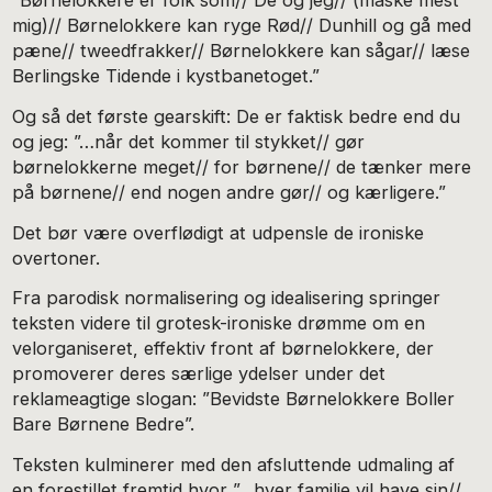
”Børnelokkere er folk som// De og jeg// (måske mest
mig)// Børnelokkere kan ryge Rød// Dunhill og gå med
pæne// tweedfrakker// Børnelokkere kan sågar// læse
Berlingske Tidende i kystbanetoget.”
Og så det første gearskift: De er faktisk bedre end du
og jeg: ”…når det kommer til stykket// gør
børnelokkerne meget// for børnene// de tænker mere
på børnene// end nogen andre gør// og kærligere.”
Det bør være overflødigt at udpensle de ironiske
overtoner.
Fra parodisk normalisering og idealisering springer
teksten videre til grotesk-ironiske drømme om en
velorganiseret, effektiv front af børnelokkere, der
promoverer deres særlige ydelser under det
reklameagtige slogan: ”Bevidste Børnelokkere Boller
Bare Børnene Bedre”.
Teksten kulminerer med den afsluttende udmaling af
en forestillet fremtid hvor ”…hver familie vil have sin//