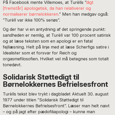
På Facebook mente Villemoes, at Turèlls ”
digt
[fremstår] apologetisk, da han relativerer og
normaliserer børnelokkeren.
” Men han medgav også:
”Turèll var ikke 100% seriøs”.
Og der har vi en antydning af det springende punkt:
sandheden er nemlig, at Turèll var 100 procent satirisk
og at læse teksten som en apologi er en fatal
fejllæsning. Helt på linje med at læse Scherfigs satire i
Idealister som et forsvar for Reich og
orgasmefilosofien. Hvilket vel må betegnes som totalt
tonedøvt.
Solidarisk Støttedigt til
Børnelokkernes Befrielsesfront
Turèlls tekst blev trykt i dagbladet Aktuelt 30. august
1977 under titlen ”Solidarisk Støttedigt til
Børnelokkernes Befrielsesfront”. Læser man helt naivt
– og på jagt efter pædofiliapologi – kunne man