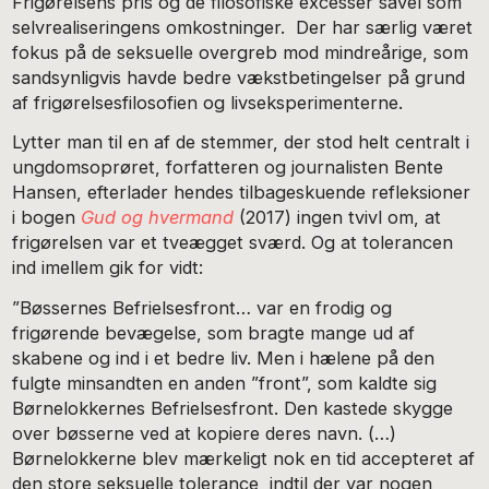
Frigørelsens pris og de filosofiske excesser såvel som
selvrealiseringens omkostninger. Der har særlig været
fokus på de seksuelle overgreb mod mindreårige, som
sandsynligvis havde bedre vækstbetingelser på grund
af frigørelsesfilosofien og livseksperimenterne.
Lytter man til en af de stemmer, der stod helt centralt i
ungdomsoprøret, forfatteren og journalisten Bente
Hansen, efterlader hendes tilbageskuende refleksioner
i bogen
Gud og hvermand
(2017) ingen tvivl om, at
frigørelsen var et tveægget sværd. Og at tolerancen
ind imellem gik for vidt:
”Bøssernes Befrielsesfront… var en frodig og
frigørende bevægelse, som bragte mange ud af
skabene og ind i et bedre liv. Men i hælene på den
fulgte minsandten en anden ”front”, som kaldte sig
Børnelokkernes Befrielsesfront. Den kastede skygge
over bøsserne ved at kopiere deres navn. (…)
Børnelokkerne blev mærkeligt nok en tid accepteret af
den store seksuelle tolerance, indtil der var nogen,