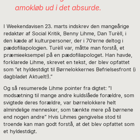
amokløb ud i det absurde.
I Weekendavisen 23. marts indskrev den mangeårige
redaktør af Social Kritik, Benny Lihme, Dan Turèll, i
den kæde af kulturpersoner, der i 70’erne deltog i
pædofiliapologien. Turèll var, måtte man forstå, et
præmieeksempel på en pædofiliapologet. Han havde,
forklarede Lihme, skrevet en tekst, der blev opfattet
som ”et hyldestdigt til Børnelokkernes Befrielsesfront (i
dagbladet Aktuelt!).”
Og så resumerede Lihme pointer fra digtet: ”I
modsætning til mange andre kuldslåede forældre, som
svigtede deres forældre, var børnelokkere helt
almindelige mennesker, som tænkte mere på børnene
end nogen andre” Hvis Lihmes gengivelse stod til
troende kan man godt forstå, at det blev opfattet som
et hyldestdigt.