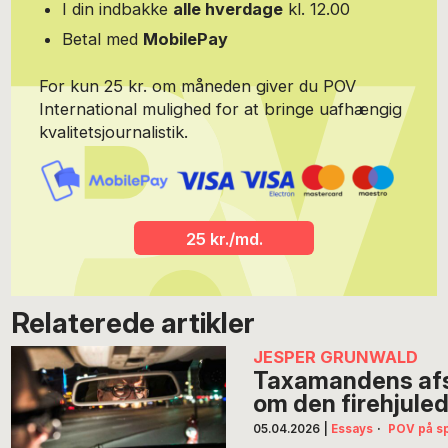
I din indbakke
alle hverdage
kl. 12.00
Betal med
MobilePay
For kun 25 kr. om måneden giver du POV
International mulighed for at bringe uafhængig
kvalitetsjournalistik.
25 kr./md.
Relaterede artikler
JESPER GRUNWALD
Taxamandens afsk
om den firehjuled
05.04.2026
|
Essays
·
POV på s