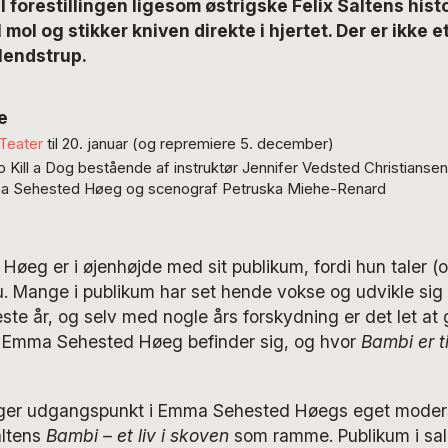
til forestillingen ligesom østrigske Felix Saltens his
l mol og stikker kniven direkte i hjertet. Der er ikke et
lendstrup.
e
Teater
til 20. januar (og repremiere 5. december)
 Kill a Dog bestående af instruktør Jennifer Vedsted Christianse
ma Sehested Høeg og scenograf Petruska Miehe-Renard
eg er i øjenhøjde med sit publikum, fordi hun taler (o
nu. Mange i publikum har set hende vokse og udvikle si
te år, og selv med nogle års forskydning er det let at
vor Emma Sehested Høeg befinder sig, og hvor
Bambi er t
tager udgangspunkt i Emma Sehested Høegs eget mode
altens
Bambi – et liv i skoven
som ramme. Publikum i sa