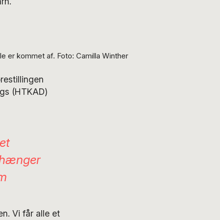
rn.
lle er kommet af. Foto: Camilla Winther
estillingen
Dogs (HTKAD)
et
r hænger
om
. Vi får alle et