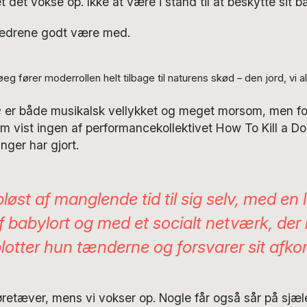
 det vokse op. Ikke at være i stand til at beskytte sit ba
fædrene godt være med.
fører moderrollen helt tilbage til naturens skød – den jord, vi a
e
er både musikalsk vellykket og meget morsom, men for
om vist ingen af performancekollektivet How To Kill a 
linger har gjort.
løst af manglende tid til sig selv, med en l
f babylort og med et socialt netværk, de
 blotter hun tænderne og forsvarer sit afk
øretæver, mens vi vokser op. Nogle får også sår på sjælen