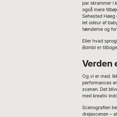
par skrammer i 
også mere tilbøj
Sehested Høeg ru
let
odeur
af baby
tænderne og fors
Eller hvad sprog
Bambi er tilbag
Verden e
Og vi er med. I
performances er
scenen. Det bliv
med kreativ indd
Scenografien be
drejescenen – af