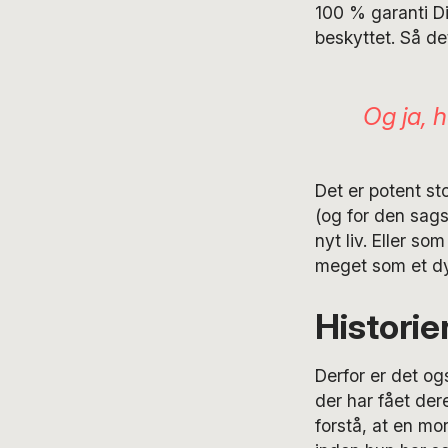
100 % garanti D
beskyttet. Så de
Og ja, 
Det er potent s
(og for den sags
nyt liv. Eller so
meget som et dy
Histori
Derfor er det o
der har fået dere
forstå, at en mor