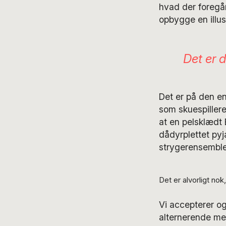
hvad der foregår
opbygge en illus
Det er 
Det er på den en
som skuespillere
at en pelsklædt
dådyrplettet pyj
strygerensemble
Det er alvorligt no
Vi accepterer o
alternerende med