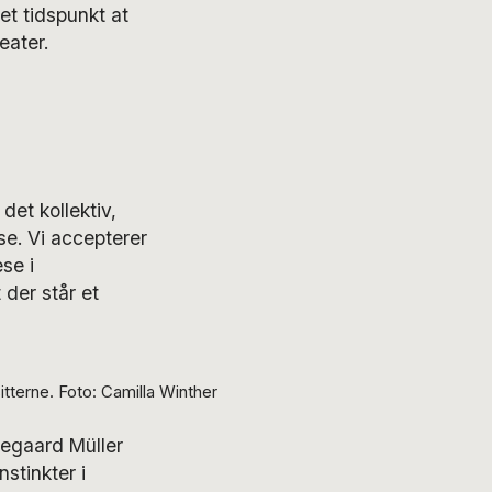
et tidspunkt at
eater.
det kollektiv,
se. Vi accepterer
se i
 der står et
tterne. Foto: Camilla Winther
negaard Müller
stinkter i