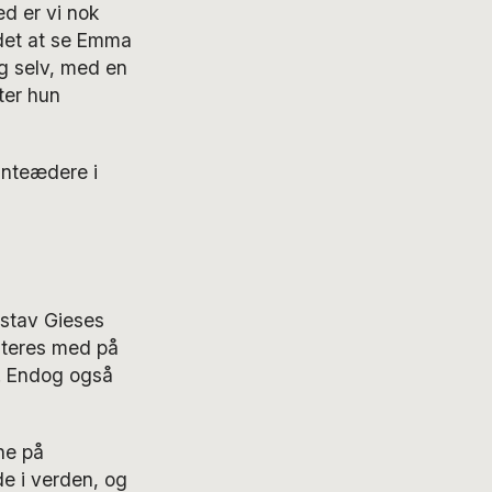
d er vi nok
andet at se Emma
ig selv, med en
ter hun
lanteædere i
ustav Gieses
iteres med på
n. Endog også
ne på
e i verden, og