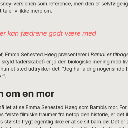
isney-versionen som reference, men den er selvfølgelig
t taler vi ikke mere om.
her kan fædrene godt være med
tof, Emma Sehested Høeg præsenterer i
Bambi er tilbag
 skyld faderskabet) er jo den biologiske mening med liv
m hun et sted udtrykker det: ”Jeg har aldrig nogensinde f
r”.
en om en mor
gså let at se Emma Sehested Høeg som Bambis mor. For 
s første filmiske traumer fra netop den historie, er det 
s største frygt egentlig ikke er at se sit barn dø. Det er 