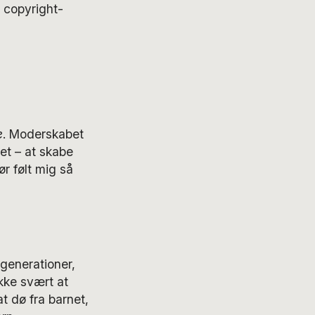
 copyright-
e
. Moderskabet
et – at skabe
ør følt mig så
generationer,
ikke svært at
at dø fra barnet,