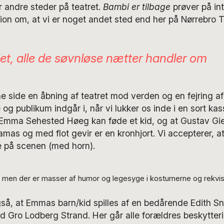
 andre steder på teatret.
Bambi er tilbage
prøver på int
ion om, at vi er noget andet sted end her på Nørrebro T
det, alle de søvnløse nætter handler om
e side en åbning af teatret mod verden og en fejring af 
 og publikum indgår i, når vi lukker os inde i en sort kas
 Emma Sehested Høeg kan føde et kid, og at Gustav Gie
amas og med flot gevir er en kronhjort. Vi accepterer, at
 på scenen (med horn).
k, men der er masser af humor og legesyge i kostumerne og rekvisi
gså, at Emmas barn/kid spilles af en bedårende Edith S
 Gro Lodberg Strand. Her går alle forældres beskytterin