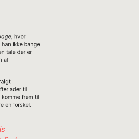
lbage
, hvor
r han ikke bange
en tale der er
n af
valgt
erlader til
t komme frem til
e en forskel.
is