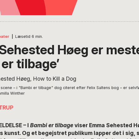
eater
|
Læsetid
6
min.
ehested Høeg er mester
er tilbage’
cene – i "Bambi er tilbage" dog citeret efter Felix Saltens bog – er selvfø
amilla Winther
TRUP
ELDELSE – I
Bambi er tilbage
viser Emma Sehested Hø
s kunst. Og et begejstret publikum lapper det i sig, 