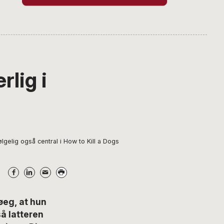
lig i
lgelig også central i How to Kill a Dogs
eg, at hun
så latteren