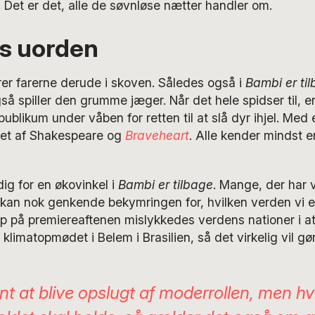
Det er det, alle de søvnløse nætter handler om.
s uorden
rer farerne derude i skoven. Således også i
Bambi er ti
å spiller den grumme jæger. Når det hele spidser til, e
 publikum under våben for retten til at slå dyr ihjel. Med 
eret af Shakespeare og
Braveheart
. Alle kender mindst e
ig for en økovinkel i
Bambi er tilbage
. Mange, der har 
kan nok genkende bekymringen for, hvilken verden vi eft
p på premiereaftenen mislykkedes verdens nationer i a
klimatopmødet i Belem i Brasilien, så det virkelig vil gør
int at blive opslugt af moderrollen, men hv