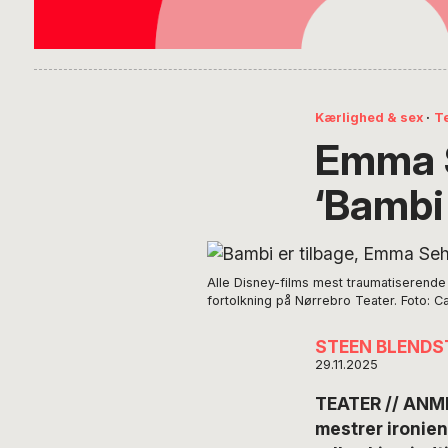
Kærlighed & sex
·
T
Emma S
‘Bambi 
Alle Disney-films mest traumatiserende s
fortolkning på Nørrebro Teater. Foto: C
STEEN BLENDS
29.11.2025
TEATER // ANM
mestrer ironien