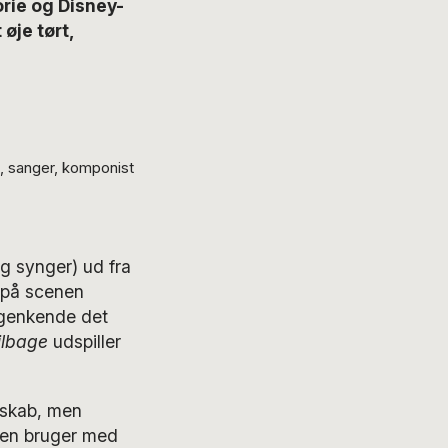
torie og Disney-
 øje tørt,
n, sanger, komponist
g synger) ud fra
g på scenen
 genkende det
ilbage
udspiller
rskab, men
len bruger med