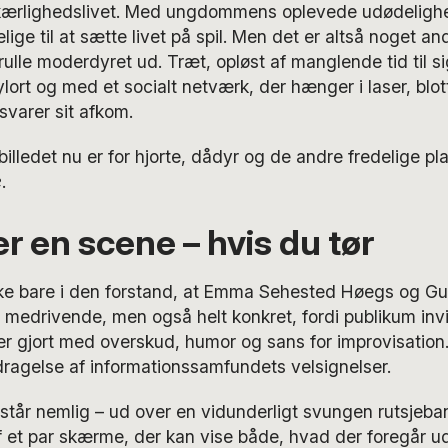
kærlighedslivet. Med ungdommens oplevede udødelighe
elige til at sætte livet på spil. Men det er altså noget 
lle moderdyret ud. Træt, opløst af manglende tid til s
lort og med et socialt netværk, der hænger i laser, blot
varer sit afkom.
billedet nu er for hjorte, dådyr og de andre fredelige p
e
.
r en scene – hvis du tør
kke bare i den forstand, at Emma Sehested Høegs og G
 medrivende, men også helt konkret, fordi publikum inv
er gjort med overskud, humor og sans for improvisatio
ragelse af informationssamfundets velsignelser.
står nemlig – ud over en vidunderligt svungen rutsjeba
 et par skærme, der kan vise både, hvad der foregår ud