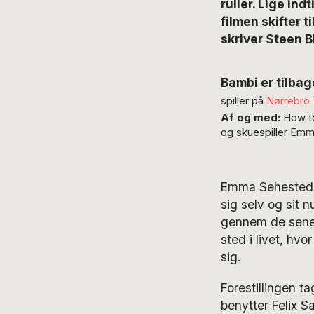
ruller. Lige ind
filmen skifter ti
skriver Steen B
Bambi er tilbag
spiller på
Nørrebro 
Af og med:
How to
og skuespiller Em
Emma Sehested Hø
sig selv og sit 
gennem de senes
sted i livet, h
sig.
Forestillingen 
benytter Felix S