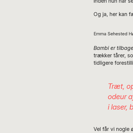
inden hun har set
Og ja, her kan 
Emma Sehested Høeg 
Bambi er tilbag
trækker tårer, s
tidligere forestil
Træt, op
odeur
a
i laser,
Vel får vi nogle 