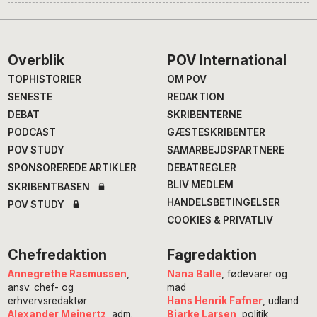
Footer
Overblik
POV International
TOPHISTORIER
OM POV
SENESTE
REDAKTION
DEBAT
SKRIBENTERNE
PODCAST
GÆSTESKRIBENTER
POV STUDY
SAMARBEJDSPARTNERE
SPONSOREREDE ARTIKLER
DEBATREGLER
BLIV MEDLEM
SKRIBENTBASEN
HANDELSBETINGELSER
POV STUDY
COOKIES & PRIVATLIV
Chefredaktion
Fagredaktion
Annegrethe Rasmussen
,
Nana Balle
, fødevarer og
ansv. chef- og
mad
erhvervsredaktør
Hans Henrik Fafner
, udland
Alexander Meinertz
, adm.
Bjarke Larsen
, politik