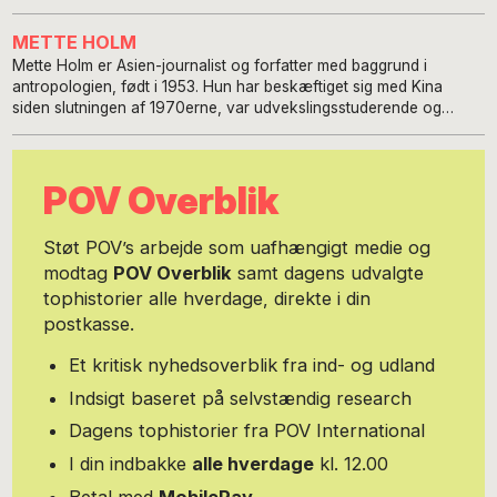
METTE HOLM
Mette Holm er Asien-journalist og forfatter med baggrund i
antropologien, født i 1953. Hun har beskæftiget sig med Kina
siden slutningen af 1970erne, var udvekslingsstuderende og
læste kinesisk i Beijing 1981-82 og har studeret, boet, rejst og
arbejdet i det vældige land gennem alle årene, så det sammenlagt
er blevet til mere end 10 år i Kina. Siden hun blev journalist i 1987,
POV Overblik
har hun dækket Kina og nabolandene på udlandsredaktionerne
hos bl.a. Ritzaus Bureau, TV-Avisen, TV2’s Nyheder, Jyllands-
Posten, Weekendavisen og DRP1’s Orientering. Hun har skrevet
Støt POV’s arbejde som uafhængigt medie og
15 bøger og bidraget til flere om bl.a. Kina, Mongoliet, Myanmar og
modtag
POV Overblik
samt dagens udvalgte
Vietnam, er flittig kommentator i medierne og foredragsholder i
tophistorier alle hverdage, direkte i din
det ganske land, dels om Kina og sit øvrige revir, dels om
menneskerettigheder, dels om FN’s verdensmål – eller en blanding.
postkasse.
Privat nyder hun at udforske verden, ro på fladt vand på Øresund
i sin kajak og vandreture i barndommens revir, Dyrehaven. Mere
Et kritisk nyhedsoverblik fra ind- og udland
om hendes aktiviteter her: www.metteholm.com. Foto: Torsten
Indsigt baseret på selvstændig research
Graae
Dagens tophistorier fra POV International
I din indbakke
alle hverdage
kl. 12.00