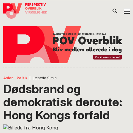
Gå
Skip
Gå
Head
direkte
til
direkte
til
indhold
til
Højr
primær
footer
Søg
på
navigation
POV
International
Asien
·
Politik
|
Læsetid
9
min.
Dødsbrand og
demokratisk deroute:
Hong Kongs forfald