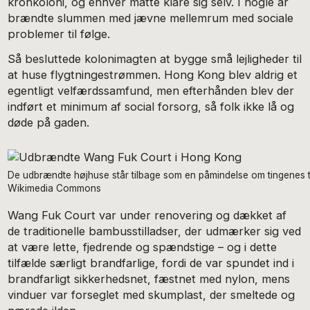
kronkoloni, og enhver måtte klare sig selv. I nogle år
brændte slummen med jævne mellemrum med sociale
problemer til følge.
Så besluttede kolonimagten at bygge små lejligheder til
at huse flygtningestrømmen. Hong Kong blev aldrig et
egentligt velfærdssamfund, men efterhånden blev der
indført et minimum af social forsorg, så folk ikke lå og
døde på gaden.
De udbrændte højhuse står tilbage som en påmindelse om tingenes t
Wikimedia Commons
Wang Fuk Court var under renovering og dækket af
de traditionelle bambusstilladser, der udmærker sig ved
at være lette, fjedrende og spændstige – og i dette
tilfælde særligt brandfarlige, fordi de var spundet ind i
brandfarligt sikkerhedsnet, fæstnet med nylon, mens
vinduer var forseglet med skumplast, der smeltede og