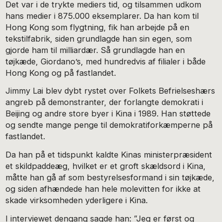
Det var i de trykte mediers tid, og tilsammen udkom
hans medier i 875.000 eksemplarer. Da han kom til
Hong Kong som flygtning, fik han arbejde på en
tekstilfabrik, siden grundlagde han sin egen, som
gjorde ham til milliardær. Så grundlagde han en
tøjkæde, Giordano’s, med hundredvis af filialer i både
Hong Kong og på fastlandet.
Jimmy Lai blev dybt rystet over Folkets Befrielseshærs
angreb på demonstranter, der forlangte demokrati i
Beijing og andre store byer i Kina i 1989. Han støttede
og sendte mange penge til demokratiforkæmperne på
fastlandet.
Da han på et tidspunkt kaldte Kinas ministerpræsident
et skildpaddeæg, hvilket er et groft skældsord i Kina,
måtte han gå af som bestyrelsesformand i sin tøjkæde,
og siden afhændede han hele molevitten for ikke at
skade virksomheden yderligere i Kina.
I interviewet dengang sagde han: ”Jeg er først og