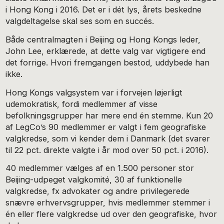
i Hong Kong i 2016. Det er i dét lys, årets beskedne
valgdeltagelse skal ses som en succés.
Både centralmagten i Beijing og Hong Kongs leder,
John Lee, erklærede, at dette valg var vigtigere end
det forrige. Hvori fremgangen bestod, uddybede han
ikke.
Hong Kongs valgsystem var i forvejen løjerligt
udemokratisk, fordi medlemmer af visse
befolkningsgrupper har mere end én stemme. Kun 20
af LegCo’s 90 medlemmer er valgt i fem geografiske
valgkredse, som vi kender dem i Danmark (det svarer
til 22 pct. direkte valgte i år mod over 50 pct. i 2016).
40 medlemmer vælges af en 1.500 personer stor
Beijing-udpeget valgkomité, 30 af funktionelle
valgkredse, fx advokater og andre privilegerede
snævre erhvervsgrupper, hvis medlemmer stemmer i
én eller flere valgkredse ud over den geografiske, hvor