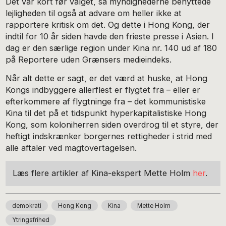
Det var kort før valget, så myndighederne benyttede
lejligheden til også at advare om heller ikke at
rapportere kritisk om det. Og dette i Hong Kong, der
indtil for 10 år siden havde den frieste presse i Asien. I
dag er den særlige region under Kina nr. 140 ud af 180
på Reportere uden Grænsers medieindeks.
Når alt dette er sagt, er det værd at huske, at Hong
Kongs indbyggere allerflest er flygtet fra – eller er
efterkommere af flygtninge fra – det kommunistiske
Kina til det på et tidspunkt hyperkapitalistiske Hong
Kong, som koloniherren siden overdrog til et styre, der
heftigt indskrænker borgernes rettigheder i strid med
alle aftaler ved magtovertagelsen.
Læs flere artikler af Kina-ekspert Mette Holm
her
.
demokrati
Hong Kong
Kina
Mette Holm
Ytringsfrihed