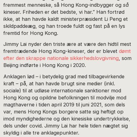
fremmest menneske, så Hong Kong-indbygger og
så
kineser. Friheden er det bedste, vi har.” Han fortrød
ikke, at han havde kaldt ministerpræsident Li Peng et
skildpaddeæg, og han troede fuldt og fast på en lys
fremtid for Hong Kong.
Jimmy Lai nyder den triste ære at være den hidtil mest
fremtrædende Hong Kong-kineser, der er blevet
dømt
efter den skrappe nationale sikkerhedslovgivning
, som
Beijing indførte i Hong Kong i 2020.
Anklagen lød – i betydelig grad med tilbagevirkende
kraft – på, at han havde brugt sine medier (inkl.
sociale) til at udløse internationale sanktioner mod
Hong Kong og opildne befolkningen til modvilje mod
magthaverne i tiden april 2019 til juni 2021, som dels
var, mens Hong Kongs borgere satte sig heftigt op
imod myndighederne og den kinesiske undertrykkelse,
dels under covid. Jimmy Lai har hele tiden nægtet sig
skyldig i alle tre anklagepunkter.