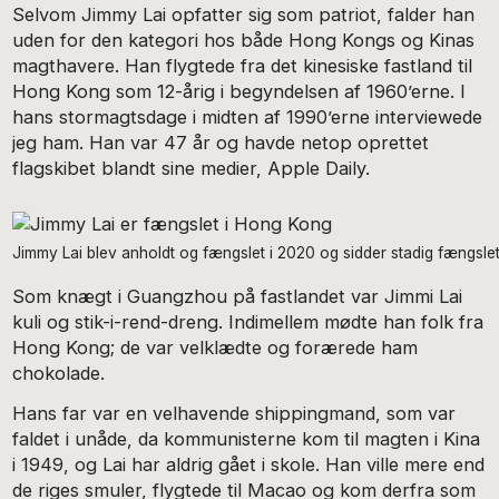
Selvom Jimmy Lai opfatter sig som patriot, falder han
uden for den kategori hos både Hong Kongs og Kinas
magthavere. Han flygtede fra det kinesiske fastland til
Hong Kong som 12-årig i begyndelsen af 1960’erne. I
hans stormagtsdage i midten af 1990’erne interviewede
jeg ham. Han var 47 år og havde netop oprettet
flagskibet blandt sine medier, Apple Daily.
Jimmy Lai blev anholdt og fængslet i 2020 og sidder stadig fængs
Som knægt i Guangzhou på fastlandet var Jimmi Lai
kuli og stik-i-rend-dreng. Indimellem mødte han folk fra
Hong Kong; de var velklædte og forærede ham
chokolade.
Hans far var en velhavende shippingmand, som var
faldet i unåde, da kommunisterne kom til magten i Kina
i 1949, og Lai har aldrig gået i skole. Han ville mere end
de riges smuler, flygtede til Macao og kom derfra som