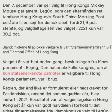
Den 7. december var der valg til Hong Kongs Mickey
Mouse-parlament, LegCo, som den efterhånden ret
tandløse Hong Kong-avis South China Morning Post
udråbte til en sejr for demokratiet, fordi 31,9 pct.
stemte, og valgdeltagelsen ved valget i 2021 kun var
30,2 pct.
Blandt midlerne til at lokke vælgere til var ”Stemmeurnefamilien”:
and Electoral Office of Hong Kong
Valget i år var blot anden gang, beslutningen fra Kinas
parlament i Beijing, Den nationale Folkekongres, om at
kun statsanerkendte patrioter
er valgbare til Hong
Kongs parlament, var i brug.
Reglen, der end ikke er formuleret eller nedskrevet for
Fastlandskina, omend det samme gælder dér, blev
indført i 2021. Resultatet var, at valgdeltagelsen i Hong
Kong dét år kun var godt halvdelen i forhold til det
sidste tilnærmelsesvist frie, demokratiske valg til LegCo