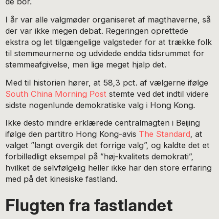
de bor.
I år var alle valgmøder organiseret af magthaverne, så
der var ikke megen debat. Regeringen oprettede
ekstra og let tilgængelige valgsteder for at trække folk
til stemmeurnerne og udvidede endda tidsrummet for
stemmeafgivelse, men lige meget hjalp det.
Med til historien hører, at 58,3 pct. af vælgerne ifølge
South China Morning Post
stemte ved det indtil videre
sidste nogenlunde demokratiske valg i Hong Kong.
Ikke desto mindre erklærede centralmagten i Beijing
ifølge den partitro Hong Kong-avis
The Standard
, at
valget ”langt overgik det forrige valg”, og kaldte det et
forbilledligt eksempel på ”høj-kvalitets demokrati”,
hvilket de selvfølgelig heller ikke har den store erfaring
med på det kinesiske fastland.
Flugten fra fastlandet