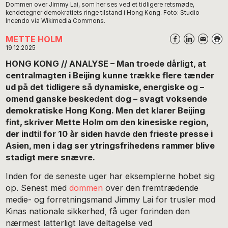
Dommen over Jimmy Lai, som her ses ved et tidligere retsmøde,
kendetegner demokratiets ringe tilstand i Hong Kong. Foto: Studio
Incendo via Wikimedia Commons.
METTE HOLM
19.12.2025
HONG KONG // ANALYSE – Man troede dårligt, at
centralmagten i Beijing kunne trække flere tænder
ud på det tidligere så dynamiske, energiske og –
omend ganske beskedent dog – svagt voksende
demokratiske Hong Kong. Men det klarer Beijing
fint, skriver Mette Holm om den kinesiske region,
der indtil for 10 år siden havde den frieste presse i
Asien, men i dag ser ytringsfrihedens rammer blive
stadigt mere snævre.
Inden for de seneste uger har eksemplerne hobet sig
op. Senest med
dommen
over den fremtrædende
medie- og forretningsmand Jimmy Lai for trusler mod
Kinas nationale sikkerhed, få uger forinden den
nærmest latterligt lave deltagelse ved