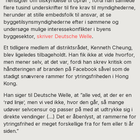
”hensigter om tilskyndelse til oprør”, fordi han samlede
flere tusind underskrifter til fire krav til myndighederne,
herunder at stille embedsfolk til ansvar, at se
byggetilsynsmyndighederne efter i sømmene og
undersøge mulige interessekonflikter i byens
byggesektor,
skriver Deutsche Welle
.
Et tidligere medlem af distriktsrådet, Kenneth Cheung,
blev ligeledes tilbageholdt. Han fik ikke at vide hvorfor,
men mener selv, at det var, fordi han skrev kritisk om
håndteringen af branden på Facebook såvel som de
stadigt snævrere rammer for ytringsfriheden i Hong
Kong.
Han siger til Deutsche Welle, at ”alle ved, at der er en
’rød linje’, men vi ved ikke, hvor den går, så mange
udøver selvcensur og passer på med at udtrykke sig i
direkte vendinger (…) Det er åbenlyst, at rammerne for
ytringsfrihed er meget forskellige fra for fem eller ti år
siden.”