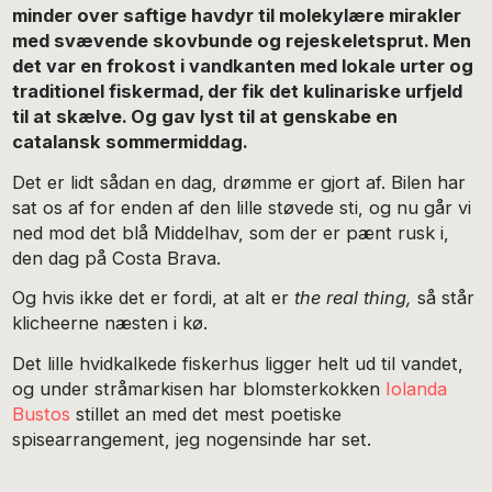
minder over saftige havdyr til molekylære mirakler
med svævende skovbunde og rejeskeletsprut. Men
det var en frokost i vandkanten med lokale urter og
traditionel fiskermad, der fik det kulinariske urfjeld
til at skælve. Og gav lyst til at genskabe en
catalansk sommermiddag.
Det er lidt sådan en dag, drømme er gjort af. Bilen har
sat os af for enden af den lille støvede sti, og nu går vi
ned mod det blå Middelhav, som der er pænt rusk i,
den dag på Costa Brava.
Og hvis ikke det er fordi, at alt er
the real thing,
så står
klicheerne næsten i kø.
Det lille hvidkalkede fiskerhus ligger helt ud til vandet,
og under stråmarkisen har blomsterkokken
Iolanda
Bustos
stillet an med det mest poetiske
spisearrangement, jeg nogensinde har set.