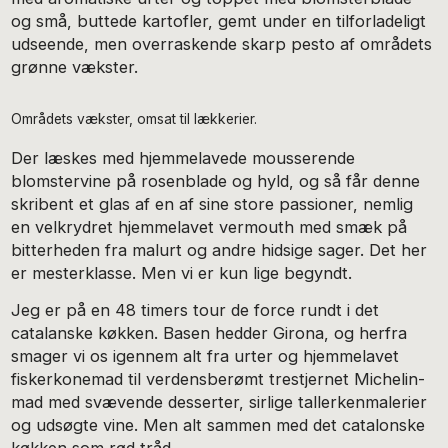
og små, buttede kartofler, gemt under en tilforladeligt
udseende, men overraskende skarp pesto af områdets
grønne vækster.
Områdets vækster, omsat til lækkerier.
Der læskes med hjemmelavede mousserende
blomstervine på rosenblade og hyld, og så får denne
skribent et glas af en af sine store passioner, nemlig
en velkrydret hjemmelavet vermouth med smæk på
bitterheden fra malurt og andre hidsige sager. Det her
er mesterklasse. Men vi er kun lige begyndt.
Jeg er på en 48 timers tour de force rundt i det
catalanske køkken. Basen hedder Girona, og herfra
smager vi os igennem alt fra urter og hjemmelavet
fiskerkonemad til verdensberømt trestjernet Michelin-
mad med svævende desserter, sirlige tallerkenmalerier
og udsøgte vine. Men alt sammen med det catalonske
køkken som rød tråd.