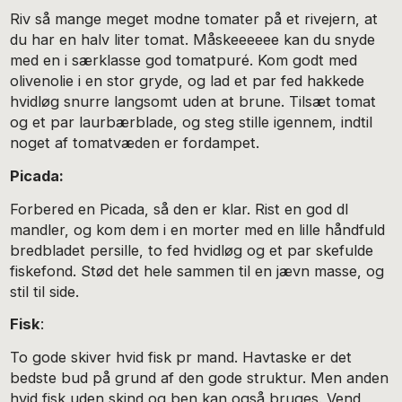
Riv så mange meget modne tomater på et rivejern, at
du har en halv liter tomat. Måskeeeeee kan du snyde
med en i særklasse god tomatpuré. Kom godt med
olivenolie i en stor gryde, og lad et par fed hakkede
hvidløg snurre langsomt uden at brune. Tilsæt tomat
og et par laurbærblade, og steg stille igennem, indtil
noget af tomatvæden er fordampet.
Picada:
Forbered en Picada, så den er klar. Rist en god dl
mandler, og kom dem i en morter med en lille håndfuld
bredbladet persille, to fed hvidløg og et par skefulde
fiskefond. Stød det hele sammen til en jævn masse, og
stil til side.
Fisk
:
To gode skiver hvid fisk pr mand. Havtaske er det
bedste bud på grund af den gode struktur. Men anden
hvid fisk uden skind og ben kan også bruges. Vend