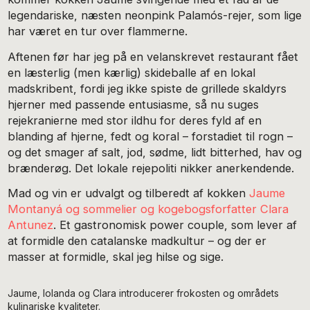
legendariske, næsten neonpink Palamós-rejer, som lige
har været en tur over flammerne.
Aftenen før har jeg på en velanskrevet restaurant fået
en læsterlig (men kærlig) skideballe af en lokal
madskribent, fordi jeg ikke spiste de grillede skaldyrs
hjerner med passende entusiasme, så nu suges
rejekranierne med stor ildhu for deres fyld af en
blanding af hjerne, fedt og koral – forstadiet til rogn –
og det smager af salt, jod, sødme, lidt bitterhed, hav og
brænderøg. Det lokale rejepoliti nikker anerkendende.
Mad og vin er udvalgt og tilberedt af kokken
Jaume
Montanyá og sommelier og kogebogsforfatter Clara
Antunez
. Et gastronomisk power couple, som lever af
at formidle den catalanske madkultur – og der er
masser at formidle, skal jeg hilse og sige.
Jaume, Iolanda og Clara introducerer frokosten og områdets
kulinariske kvaliteter.