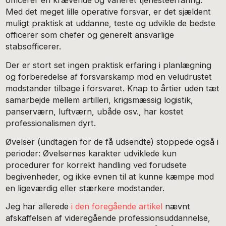
officerer en krævende og varieret tjenesteerfaring.
Med det meget lille operative forsvar, er det sjældent
muligt praktisk at uddanne, teste og udvikle de bedste
officerer som chefer og generelt ansvarlige
stabsofficerer.
Der er stort set ingen praktisk erfaring i planlægning
og forberedelse af forsvarskamp mod en veludrustet
modstander tilbage i forsvaret. Knap to årtier uden tæt
samarbejde mellem artilleri, krigsmæssig logistik,
panserværn, luftværn, ubåde osv., har kostet
professionalismen dyrt.
Øvelser (undtagen for de få udsendte) stoppede også i
perioder: Øvelsernes karakter udviklede kun
procedurer for korrekt handling ved forudsete
begivenheder, og ikke evnen til at kunne kæmpe mod
en ligeværdig eller stærkere modstander.
Jeg har allerede
i den foregående artikel
nævnt
afskaffelsen af videregående professionsuddannelse,