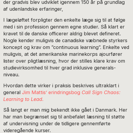
der gradvis blev udviklet igennem 150 år på grundlag
af udenlandske erfaringer,
I lægeløftet forpligter den enkelte læge sig til at følge
med i sin profession gennem egne studier. Så klart er
kravet til de danske officerer aldrig blevet defineret.
Nogle kender muligvis de canadiske væbnede styrkers
koncept og krav om ”continuous learning”. Enkelte ved
muligvis, at det amerikanske marinekorps ajourfører
lister over pligtlæsning, hvor der stilles klare krav om
studievirksomhed til hver grad inklusive generals-
niveau.
Hvordan dette virker i praksis beskrives ultraklart i
general
Jim Mattis’ erindringsbog
Call Sign Chaos:
Learning to Lead
.
Så langt er man mig bekendt ikke gået i Danmark. Her
har man begrænset sig til anbefalet læsning til støtte
af undervisning under de tidligere gennemførte
videregående kurser.