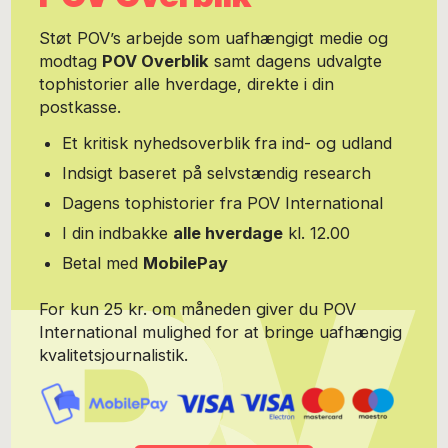
tjeneste arbejdede han som udsendt med dansk og international
forsvarsstøtte til Baltikum og deltog i opbyggelsen og stod senere
Støt POV’s arbejde som uafhængigt medie og
for ledelsen af det baltiske forsvarsakademi. I 2005 blev han
modtag
POV Overblik
samt dagens udvalgte
ansat i Forsvarsakademiets Center for Militærhistorie, hvor han
tophistorier alle hverdage, direkte i din
har forsket i og nyskrevet dansk militærhistorie. Han stoppede
som seniorforsker i 2016. Michael H. Clemmesen var medlem af
postkasse.
Forsvarskommissionen af 1988 og deltager ofte i den offentlige
debat om udenrigs- og sikkerhedspolitik samt om forsvaret og i
Et kritisk nyhedsoverblik fra ind- og udland
den bredere danske samfundsdebat. I marts 2010 udgav han
Indsigt baseret på selvstændig research
bogen 'Den lange vej mod 9. april' om dansk forsvarspolitik i
mellemkrigstiden. I 1999 blev han Kommandør af Dannebrog. Han
Dagens tophistorier fra POV International
bærer også Hæderstegnet for god tjeneste ved Hæren,
I din indbakke
alle hverdage
kl. 12.00
Trestjerneordenen samt en lang række udenlandske medaljer og
hædersbevisninger.
Betal med
MobilePay
For kun 25 kr. om måneden giver du POV
International mulighed for at bringe uafhængig
kvalitetsjournalistik.