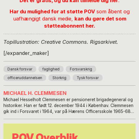
Det er gratis, og du kan tilmelde dig her
.
Har du mulighed for at støtte POV
som åbent og
uafhængigt dansk medie,
kan du gøre det som
støtteabonnent her
.
Topillustration: Creative Commons. Rigsarkivet.
[/expander_maker]
Dansk forsvar
faglighed
Forsvarskrig
officeruddannelsen
Storkrig
Tysk forsvar
MICHAEL H. CLEMMESEN
Michael Hesselholt Clemmesen er pensioneret brigadegeneral og
historiker. Han er født 12. december 1944 i Københav. Clemmesen
gik ind i Forsvaret i 1964, var på Hærens Officersskole 1965-68
og har været linjeofficer i Hærens kamptropper siden 1968, fra
1979 som generalstabsofficer. Han gik på pension som
brigadegeneral i 2004. Michael H. Clemmesen er tillige uddannet
POV Overblik
historiker fra Københavns Universitet i 1981. I de sidste ti år af sin