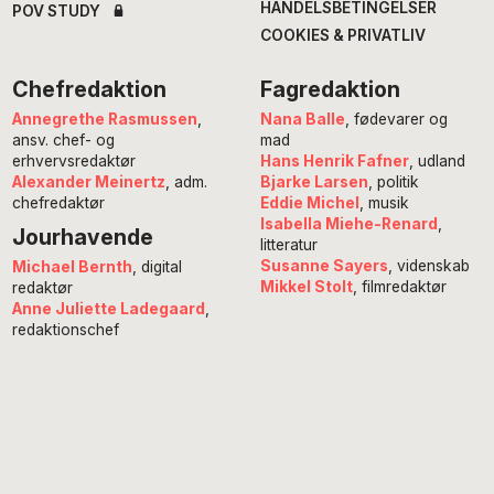
HANDELSBETINGELSER
POV STUDY
COOKIES & PRIVATLIV
Chefredaktion
Fagredaktion
Annegrethe Rasmussen
,
Nana Balle
, fødevarer og
ansv. chef- og
mad
erhvervsredaktør
Hans Henrik Fafner
, udland
Alexander Meinertz
, adm.
Bjarke Larsen
, politik
chefredaktør
Eddie Michel
, musik
Isabella Miehe-Renard
,
Jourhavende
litteratur
Susanne Sayers
, videnskab
Michael Bernth
, digital
Mikkel Stolt
, filmredaktør
redaktør
Anne Juliette Ladegaard
,
redaktionschef