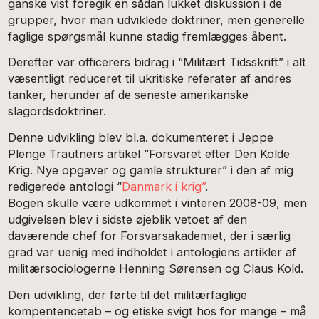
ganske vist foregik en sådan lukket diskussion i de
grupper, hvor man udviklede doktriner, men generelle
faglige spørgsmål kunne stadig fremlægges åbent.
Derefter var officerers bidrag i “Militært Tidsskrift” i alt
væsentligt reduceret til ukritiske referater af andres
tanker, herunder af de seneste amerikanske
slagordsdoktriner.
Denne udvikling blev bl.a. dokumenteret i Jeppe
Plenge Trautners artikel “Forsvaret efter Den Kolde
Krig. Nye opgaver og gamle strukturer” i den af mig
redigerede antologi “
Danmark i krig”
.
Bogen skulle være udkommet i vinteren 2008-09, men
udgivelsen blev i sidste øjeblik vetoet af den
daværende chef for Forsvarsakademiet, der i særlig
grad var uenig med indholdet i antologiens artikler af
militærsociologerne Henning Sørensen og Claus Kold.
Den udvikling, der førte til det militærfaglige
kompentencetab – og etiske svigt hos for mange – må