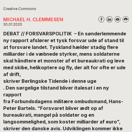
Creative Commons
MICHAEL H. CLEMMESEN
30.01.2020
DEBAT // FORSVARSPOLITIK – En sønderlemmende
ny rapport afslører et tysk forsvar ude af stand til
at forsvare landet. Tyskland hælder stadig flere
milliarder i de væbnede styrker, mens soldaterne
skal håndtere et monster af et bureaukrati og leve
med skibe, helikoptere og fly, der alt for ofte er ude
af drift,
skriver Berlingske Tidende i denne uge
. Den sørgelige tilstand bliver italesat i en ny
rapport
fra Forbundsdagens militære ombudsmand, Hans-
Peter Bartels. “Forsvaret bliver ædt op af
bureaukrati, mangel på soldater og en
langsommelighed, som koster milliarder af euro”,
skriver den danske avis.
Udviklingen kommer ikke