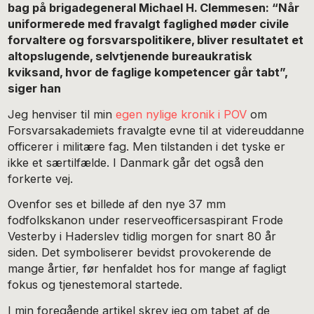
bag på brigadegeneral Michael H. Clemmesen: “Når
uniformerede med fravalgt faglighed møder civile
forvaltere og forsvarspolitikere, bliver resultatet et
altopslugende, selvtjenende bureaukratisk
kviksand, hvor de faglige kompetencer går tabt”,
siger han
Jeg henviser til min
egen nylige kronik i POV
om
Forsvarsakademiets fravalgte evne til at videreuddanne
officerer i militære fag. Men tilstanden i det tyske er
ikke et særtilfælde. I Danmark går det også den
forkerte vej.
Ovenfor ses et billede af den nye 37 mm
fodfolkskanon under reserveofficersaspirant Frode
Vesterby i Haderslev tidlig morgen for snart 80 år
siden. Det symboliserer bevidst provokerende de
mange årtier, før henfaldet hos for mange af fagligt
fokus og tjenestemoral startede.
I min foregående artikel skrev jeg om tabet af de