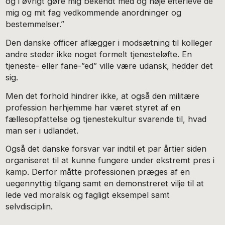
og i øvrigt gøre mig bekendt med og nøje efterleve de
mig og mit fag vedkommende anordninger og
bestemmelser.”
Den danske officer aflægger i modsætning til kolleger
andre steder ikke noget formelt tjenesteløfte. En
tjeneste- eller fane-”ed” ville være udansk, hedder det
sig.
Men det forhold hindrer ikke, at også den militære
profession herhjemme har været styret af en
fællesopfattelse og tjenestekultur svarende til, hvad
man ser i udlandet.
Også det danske forsvar var indtil et par årtier siden
organiseret til at kunne fungere under ekstremt pres i
kamp. Derfor måtte professionen præges af en
uegennyttig tilgang samt en demonstreret vilje til at
lede ved moralsk og fagligt eksempel samt
selvdisciplin.