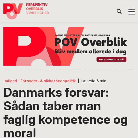
Gå
Skip
Gå
Head
direkte
til
direkte
til
indhold
til
Højr
primær
footer
Søg
på
navigation
POV
International
Indland
·
Forsvars- & sikkerhedspolitik
|
Læsetid
6
min.
Danmarks forsvar:
Sådan taber man
faglig kompetence og
moral