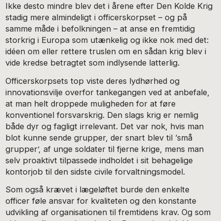
Ikke desto mindre blev det i årene efter Den Kolde Krig
stadig mere almindeligt i officerskorpset – og på
samme måde i befolkningen – at anse en fremtidig
storkrig i Europa som utænkelig og ikke nok med det:
idéen om eller rettere truslen om en sådan krig blev i
vide kredse betragtet som indlysende latterlig.
Officerskorpsets top viste deres lydhørhed og
innovationsvilje overfor tankegangen ved at anbefale,
at man helt droppede muligheden for at føre
konventionel forsvarskrig. Den slags krig er nemlig
både dyr og fagligt irrelevant. Det var nok, hvis man
blot kunne sende grupper, der snart blev til ‘små
grupper’, af unge soldater til fjerne krige, mens man
selv proaktivt tilpassede indholdet i sit behagelige
kontorjob til den sidste civile forvaltningsmodel.
Som også krævet i lægeløftet burde den enkelte
officer føle ansvar for kvaliteten og den konstante
udvikling af organisationen til fremtidens krav. Og som