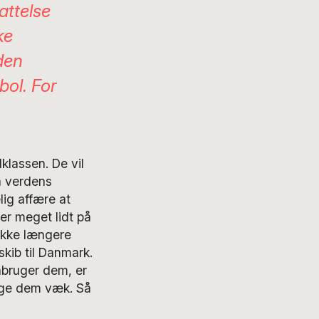
attelse
ke
den
ol. For
klassen. De vil
å verdens
lig affære at
er meget lidt på
ikke længere
skib til Danmark.
nbruger dem, er
ælge dem væk. Så