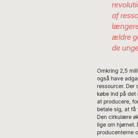
revolut
af ress
længere
ældre g
de unge
Omkring 2,5 mill
også have adgan
ressourcer. Der 
købe ind på det 
at producere, fo
betale sig, at f
Den cirkulære ø
lige om hjørnet.
producenterne o