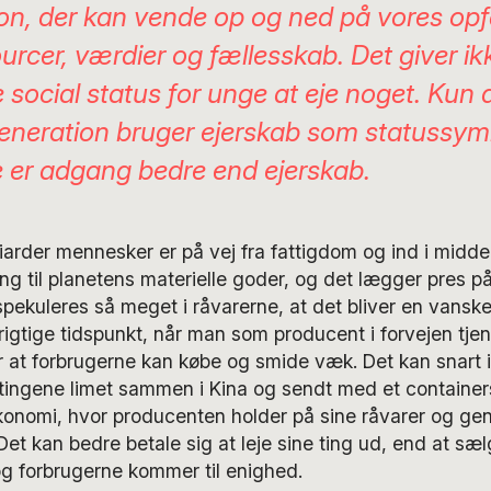
ion, der kan vende op og ned på vores opf
ourcer, værdier og fællesskab. Det giver ik
 social status for unge at eje noget. Kun 
eneration bruger ejerskab som statussymb
 er adgang bedre end ejerskab.
iarder mennesker er på vej fra fattigdom og ind i middel
g til planetens materielle goder, og det lægger pres p
spekuleres så meget i råvarerne, at det bliver en vanske
rigtige tidspunkt, når man som producent i forvejen tjen
r at forbrugerne kan købe og smide væk. Det kan snart 
å tingene limet sammen i Kina og sendt med et container
konomi, hvor producenten holder på sine råvarer og ge
 Det kan bedre betale sig at leje sine ting ud, end at s
g forbrugerne kommer til enighed.