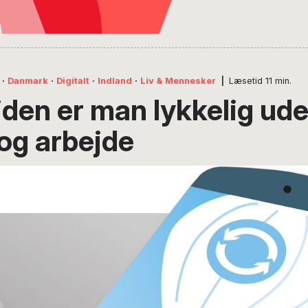
·
Danmark
·
Digitalt
·
Indland
·
Liv & Mennesker
|
Læsetid
11
min.
iden er man lykkelig ud
og arbejde