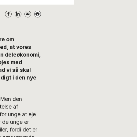
ere om
d, at vores
en deleøkonomi,
øjes med
d vi så skal
digt i den nye
. Men den
telse af
for unge at eje
r de unge er
er, fordi det er