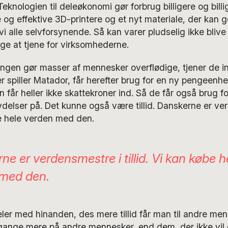
eknologien til deleøkonomi gør forbrug billigere og billig
ge og effektive 3D-printere og et nyt materiale, der kan 
 vi alle selvforsynende. Så kan varer pludselig ikke blive 
ge at tjene for virksomhederne.
ngen gør masser af mennesker overflødige, tjener de in
r spiller Matador, får herefter brug for en ny pengeenh
en får heller ikke skattekroner ind. Så de får også brug 
delser på. Det kunne også være tillid. Danskerne er ve
øbe hele verden med den.
e er verdensmestre i tillid. Vi kan købe h
 med den.
er med hinanden, des mere tillid får man til andre menn
e gange mere på andre mennesker, end dem, der ikke vil