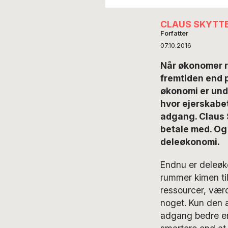
CLAUS SKYTT
Forfatter
07.10.2016
Når økonomer ri
fremtiden end 
økonomi er und
hvor ejerskabe
adgang. Claus S
betale med. Og 
deleøkonomi.
Endnu er deleøko
rummer kimen til
ressourcer, værd
noget. Kun den 
adgang bedre end 