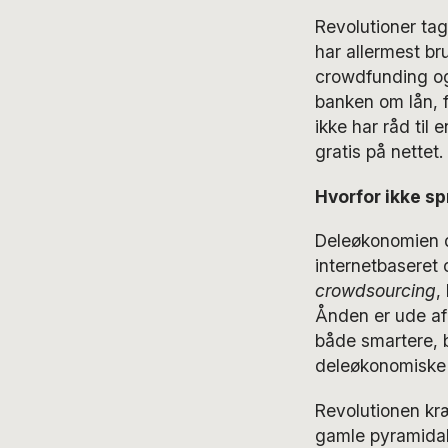
Revolutioner tag
har allermest br
crowdfunding 
banken om lån, f
ikke har råd til
gratis på nettet
Hvorfor ikke sp
Deleøkonomien de
internetbaseret 
crowdsourcing
,
Ånden er ude af 
både smartere, b
deleøkonomiske 
Revolutionen kræ
gamle pyramidal