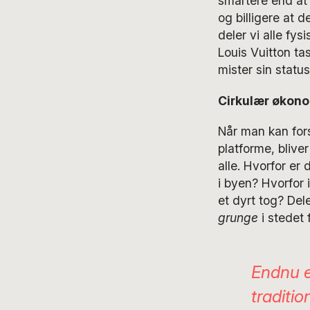
smartere end at 
og billigere at 
deler vi alle fy
Louis Vuitton tas
mister sin status
Cirkulær økonom
Når man kan for
platforme, blive
alle. Hvorfor er
i byen? Hvorfor 
et dyrt tog? Del
grunge
i stedet 
Endnu e
traditi