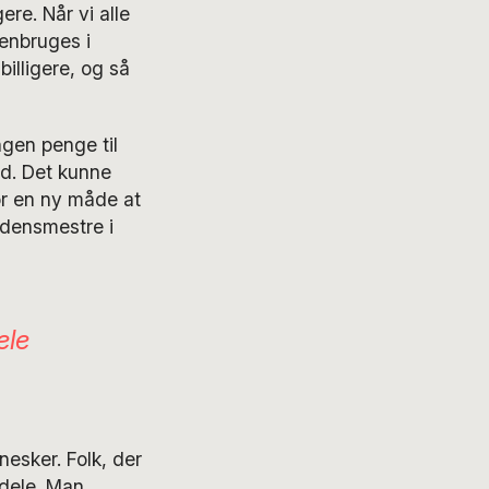
ere. Når vi alle
genbruges i
billigere, og så
gen penge til
ed. Det kunne
for en ny måde at
rdensmestre i
ele
esker. Folk, der
 dele. Man