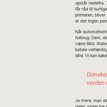
opstår nedefra. T
får råd til hurti
printeren, bliver
er der ingen pen
Når automatiseri
forbrug. Dem, de
være tillid. Stat
betale velfærdsy
tillid. Vi kan k
Danskern
verden
Jo mere, man del
deler, stoler tr