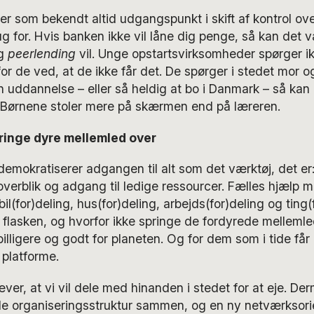
er som bekendt altid udgangspunkt i skift af kontrol ove
ug for. Hvis banken ikke vil låne dig penge, så kan det 
og
peerlending
vil. Unge opstartsvirksomheder spørger i
or de ved, at de ikke får det. De spørger i stedet mor og
 en uddannelse – eller så heldig at bo i Danmark – så ka
. Børnene stoler mere på skærmen end på læreren.
ringe dyre mellemled over
mokratiserer adgangen til alt som det værktøj, det er:
overblik og adgang til ledige ressourcer. Fælles hjælp 
 bil(for)deling, hus(for)deling, arbejds(for)deling og ting(
flasken, og hvorfor ikke springe de fordyrede mellemle
illigere og godt for planeten. Og for dem som i tide får
platforme.
ver, at vi vil dele med hinanden i stedet for at eje. D
e organiseringsstruktur sammen, og en ny netværksorie