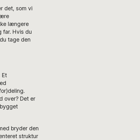
r det, som vi
være
kke længere
 far. Hvis du
n du tage den
 Et
med
for)deling.
d over? Det er
 bygget
ermed bryder den
nteret struktur