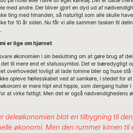
bo på hotel eller have sit eget køretøj. Det er både m
dele med andre. Der bliver gjort en dyd ud af nødvendi
siske ting med hinanden, så naturligt som alle skulle ha
ke for 10 år siden. Nu får vi alle sammen tasken til deli
.
i er lige om hjørnet
svare økonomien i sin beslutning om at gøre brug af d
r det til mere end et statussymbol. Det er bæredygtigt o
 det overhovedet lovligt at lade tomme biler og huse st
ikke opleve fællesskabet ved at samkøre, i stedet for a
eøkonomi er mere hipt end hippie, som dengang huller i
for at virke fattigt. Men det er også nødvendighedens 
r deleøkonomien blot en tilbygning til den
onelle økonomi. Men den rummer kimen til 