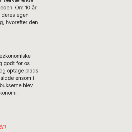
ere nærværende
gheden. Om 10 år
ve deres egen
ng, hvorefter den
eleøkonomiske
g godt for os
å og optage plads
t sidde ensom i
 bukserne blev
økonomi.
en