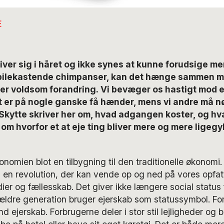
E
ver sig i håret og ikke synes at kunne forudsige m
pilekastende chimpanser, kan det hænge sammen me
er voldsom forandring. Vi bevæger os hastigt mod 
t er på nogle ganske få hænder, mens vi andre må n
kytte skriver her om, hvad adgangen koster, og hva
om hvorfor et at eje ting bliver mere og mere ligegyl
nomien blot en tilbygning til den traditionelle økonomi
 en revolution, der kan vende op og ned på vores opfat
ier og fællesskab. Det giver ikke længere social status 
ældre generation bruger ejerskab som statussymbol. Fo
ejerskab. Forbrugerne deler i stor stil lejligheder og bil