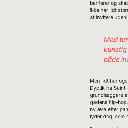
barrierer og ska
ikke har lidt st
at invitere uden
Med tem
kunstig 
både ind
Men lidt har ogs
Dyptik fra Saint-
grundlæggere af
gadens hip-hop, h
ny æra efter pa
lyder dog, som o