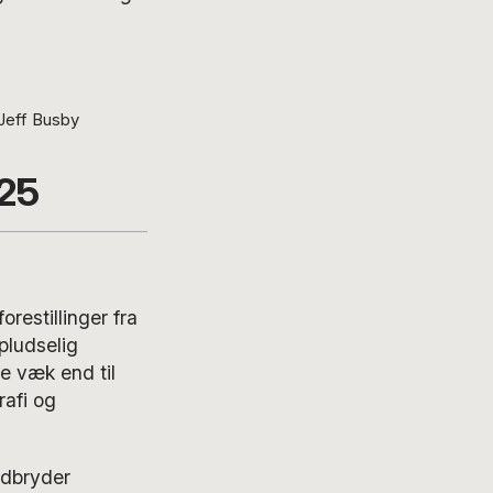
 Jeff Busby
025
restillinger fra
pludselig
e væk end til
rafi og
edbryder