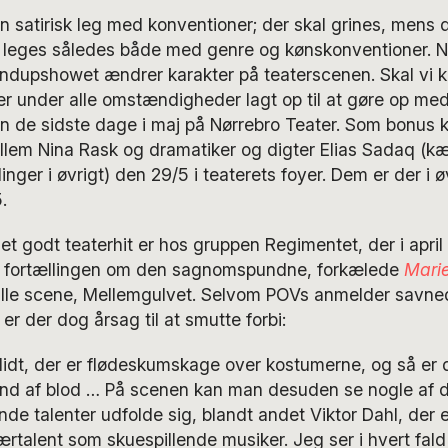
n satirisk leg med konventioner; der skal grines, mens 
 leges således både med genre og kønskonventioner. Ni
ndupshowet ændrer karakter på teaterscenen. Skal vi kal
er under alle omstændigheder lagt op til at gøre op me
 de sidste dage i maj på Nørrebro Teater. Som bonus 
lem Nina Rask og dramatiker og digter Elias Sadaq (k
nger i øvrigt) den 29/5 i teaterets foyer. Dem er der i øv
.
et godt teaterhit er hos gruppen Regimentet, der i apri
å fortællingen om den sagnomspundne, forkælede
Marie
lille scene, Mellemgulvet. Selvom POVs anmelder savned
r der dog årsag til at smutte forbi:
olidt, der er flødeskumskage over kostumerne, og så er 
nd af blod … På scenen kan man desuden se nogle af d
de talenter udfolde sig, blandt andet Viktor Dahl, der 
ærtalent som skuespillende musiker. Jeg ser i hvert fald a