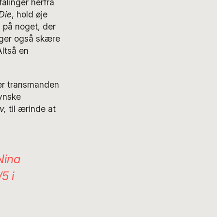
alinger herfra
Die
, hold øje
 på noget, der
nger også skære
Altså en
ler transmanden
vnske
ov,
til ærinde at
Nina
5 i