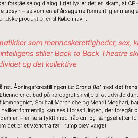
ber forståelse og dialog. I det lys er det en skam, at C
ørre udsyn – selvom en af årsagerne formentlig er mangl
landske produktioner til København.
atikker som menneskerettigheder, sex, 
intelligens stiller Back to Back Theatre s
ividet og det kollektive
å ret. Åbningsforestillingen
Le Grand Bal
med det fran
Etienne er et bud på koreografisk vilje til at udvikle dan
 kompagniet, Souhail Marchiche og Mehdi Meghari, har
vilket formentlig kan ses i forestillingen, der foregår p
ndemien – en æra fyldt med håb om og længsel efter for
m det er et værk fra før Trump blev valgt!)