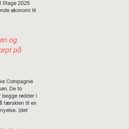
PH Stage 2025
ende økonomi til
køn og
karpt på
ske Compagnie
sen. De to
 begge rødder i
å tærsklen til en
nyelse. (det