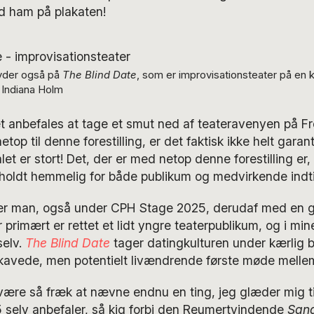
ed ham på plakaten!
yder også på
The Blind Date
, som er improvisationsteater på en k
 Indiana Holm
et anbefales at tage et smut ned af teateravenyen på Fr
top til denne forestilling, er det faktisk ikke helt garan
let er stort! Det, der er med netop denne forestilling er,
 holdt hemmelig for både publikum og medvirkende indti
r man, også under CPH Stage 2025, derudaf med en g
er primært er rettet et lidt yngre teaterpublikum, og i min
 selv.
The Blind Date
tager datingkulturen under kærlig 
kavede, men potentielt livændrende første møde melle
være så fræk at nævne endnu en ting, jeg glæder mig t
selv anbefaler, så kig forbi den Reumertvindende
San