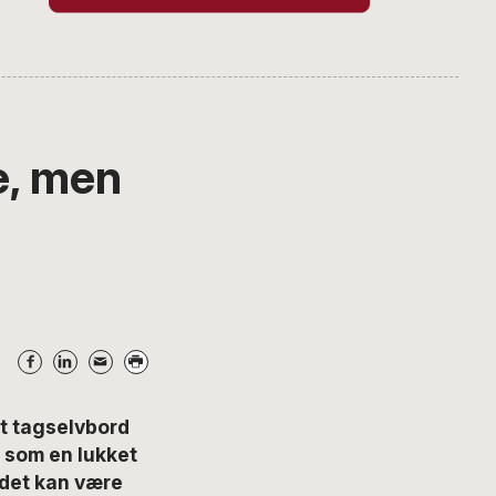
e, men
t tagselvbord
t som en lukket
t det kan være