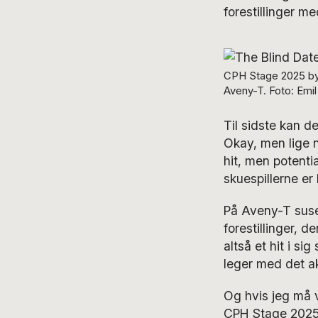
forestillinger m
CPH Stage 2025 b
Aveny-T. Foto: Emil
Til sidste kan d
Okay, men lige ne
hit, men potentia
skuespillerne er
På Aveny-T suse
forestillinger, d
altså et hit i sig
leger med det a
Og hvis jeg må 
CPH Stage 2025 