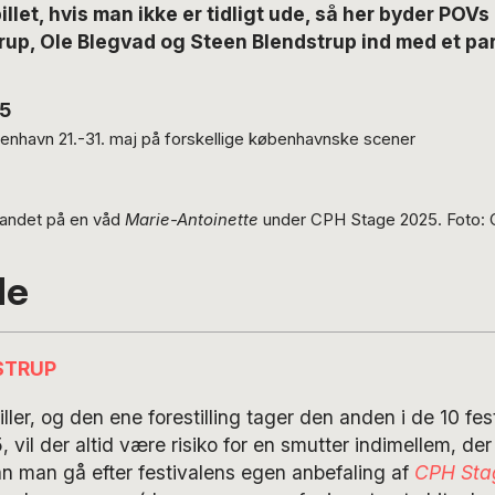
billet, hvis man ikke er tidligt ude, så her byder POV
rup, Ole Blegvad og Steen Blendstrup ind med et par
5
enhavn 21.-31. maj på forskellige københavnske scener
 andet på en våd
Marie-Antoinette
under CPH Stage 2025. Foto: C
de
STRUP
ller, og den ene forestilling tager den anden i de 10 fe
vil der altid være risiko for en smutter indimellem, der 
an man gå efter festivalens egen anbefaling af
CPH Sta