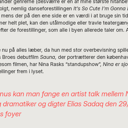
nder genrerne (desværre er en af mine største hitanbef
olgt, nemlig danseforestillingen
It’s So Cute I’m Gonna 
mens der på den ene side er en værdi i at bruge sin tid
er helt plet, kan den utålmodige eller travle teatergæ
er de forestillinger, som alle i byen allerede taler om. 
e nu på alles læber, da hun med stor overbevisning spil
s Broes debutfilm
Sauna,
der portrætterer den københa
esom filmen, har Nina Rasks “standupshow”,
Nina er sj
llinger frem i lyset.
nus kan man fange en
artist talk
mellem 
 dramatiker og digter Elias Sadaq den 29/
ts foyer