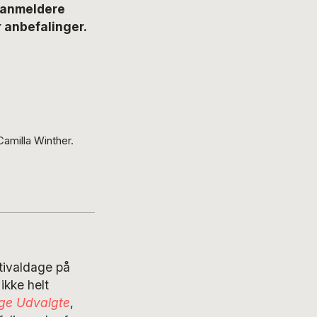
s anmeldere
 anbefalinger.
amilla Winther.
stivaldage på
ikke helt
ge Udvalgte
,