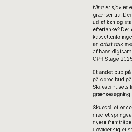
Nina er sjov
er e
grænser ud. Der
ud af køn og sta
eftertanke? Der 
kassetænkningen
en
artist talk
mel
af hans digtsamli
CPH Stage 2025
Et andet bud på 
på deres bud p
Skuespilhusets 
grænsesøgning, e
Skuespillet er s
med et springva
nyere fremtråden
udviklet sig et s