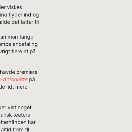
der viskes
na flyder ind og
de det latter til
d
kan man fange
æmpe anbefaling
rigt flere af på
l havde premiere
-Antoniette
på
e lidt mere
der vist noget
ansk teaters
efterhånden har
ltid frem til