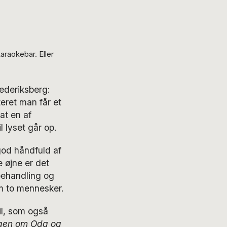
araokebar. Eller
ederiksberg:
teret man får et
 at en af
l lyset går op.
od håndfuld af
e øjne er det
behandling og
m to mennesker.
il, som også
gen om Oda og