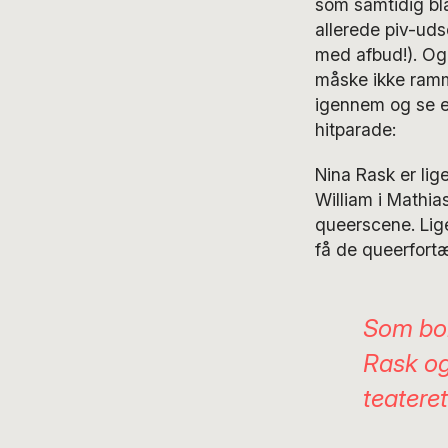
som samtidig bla
allerede piv-uds
med afbud!).
Og 
måske ikke ramm
igennem og se eft
hitparade:
Nina Rask er lig
William i Mathia
queerscene. Lig
få de queerfortæ
Som bo
Rask og
teatere