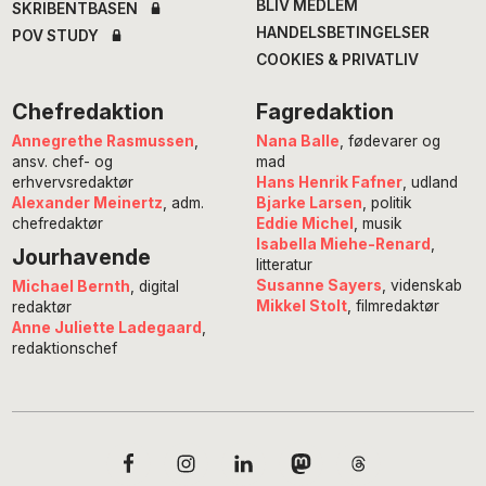
BLIV MEDLEM
SKRIBENTBASEN
HANDELSBETINGELSER
POV STUDY
COOKIES & PRIVATLIV
Chefredaktion
Fagredaktion
Annegrethe Rasmussen
,
Nana Balle
, fødevarer og
ansv. chef- og
mad
erhvervsredaktør
Hans Henrik Fafner
, udland
Alexander Meinertz
, adm.
Bjarke Larsen
, politik
chefredaktør
Eddie Michel
, musik
Isabella Miehe-Renard
,
Jourhavende
litteratur
Susanne Sayers
, videnskab
Michael Bernth
, digital
Mikkel Stolt
, filmredaktør
redaktør
Anne Juliette Ladegaard
,
redaktionschef