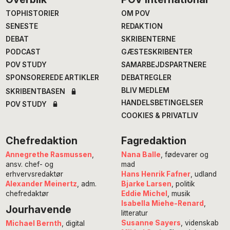
Footer
TOPHISTORIER
OM POV
SENESTE
REDAKTION
DEBAT
SKRIBENTERNE
PODCAST
GÆSTESKRIBENTER
POV STUDY
SAMARBEJDSPARTNERE
SPONSOREREDE ARTIKLER
DEBATREGLER
BLIV MEDLEM
SKRIBENTBASEN
HANDELSBETINGELSER
POV STUDY
COOKIES & PRIVATLIV
Chefredaktion
Fagredaktion
Annegrethe Rasmussen
,
Nana Balle
, fødevarer og
ansv. chef- og
mad
erhvervsredaktør
Hans Henrik Fafner
, udland
Alexander Meinertz
, adm.
Bjarke Larsen
, politik
chefredaktør
Eddie Michel
, musik
Isabella Miehe-Renard
,
Jourhavende
litteratur
Susanne Sayers
, videnskab
Michael Bernth
, digital