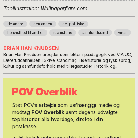
Topillustration: Wallpaperflare.com
de andre
den anden
det politiske
henvisthed til andre.
idehistorie
samfundssind
virus
BRIAN HAN KNUDSEN
Brian Han Knudsen arbejder som lektor i pædagogik ved VIA UC,
Læreruddannelsen i Skive. Cand.mag. i idéhistorie og tysk sprog,
kultur og samfundsforhold med tillægsstudier i retorik og
formidling og med særlige studieinteresser i modernitets-,
oplysnings- og metafysikkritik. Engageret i fagene på det
almendidaktiske og almenpædagogiske område i
POV Overblik
læreruddannelsen, herunder bachelorprojektet, med vægt på
almen dannelse/kristendom/livsoplysning/medborgerskab. Har
besiddet en række tillidsposter i kraft af interessen for faglig og
Støt POV’s arbejde som uafhængigt medie og
pædagogisk dømmekraft og autonomi, medarbejderdemokrati,
modtag
POV Overblik
samt dagens udvalgte
arbejdspladskultur og -miljø. De faglige interesser kredser aktuelt
tophistorier alle hverdage, direkte i din
om bl.a. religionspsykologi og -sociologi, jødisk humanisme og
erfarings- og kropsfænomenologi i pædagogisk-filosofisk og
postkasse.
perspektiv. Forskningserfaringer med tilknytning til en række af de
nævnte felter.
Et kritisk nyhedsoverblik fra ind- og udland