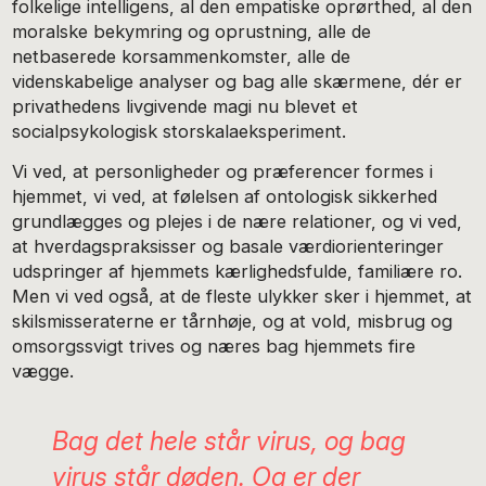
folkelige intelligens, al den empatiske oprørthed, al den
moralske bekymring og oprustning, alle de
netbaserede korsammenkomster, alle de
videnskabelige analyser og bag alle skærmene, dér er
privathedens livgivende magi nu blevet et
socialpsykologisk storskalaeksperiment.
Vi ved, at personligheder og præferencer formes i
hjemmet, vi ved, at følelsen af ontologisk sikkerhed
grundlægges og plejes i de nære relationer, og vi ved,
at hverdagspraksisser og basale værdiorienteringer
udspringer af hjemmets kærlighedsfulde, familiære ro.
Men vi ved også, at de fleste ulykker sker i hjemmet, at
skilsmisseraterne er tårnhøje, og at vold, misbrug og
omsorgssvigt trives og næres bag hjemmets fire
vægge.
Bag det hele står virus, og bag
virus står døden. Og er der