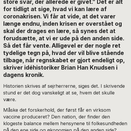
store svar, der allerede er givet.” Det er alt
for tidligt at sige, hvad vi kan lære af
coronakrisen. Vi får at vide, at det varer
længe endnu, inden krisen er overstået og
skal der drages en lære, så synes det at
forudsætte, at vi er ude på den anden side.
Så det får vente. Alligevel er der nogle ret
tydelige tegn på, hvad der vil blive stående
tilbage, når regnskabet er gjort endeligt op,
skriver idéhistoriker Brian Han Knudsen i
dagens kronik.
Historien skrives af sejrherrerne, siges det. I skrivende
stund er det dog vanskeligt at se, hvem det skulle
være.
Måske det forskerhold, der først får en virksom
vaccine produceret? Den nation, der finder den
klogeste balance mellem hensynene til folkesundheden
på den ene side og økonomien på den anden side?