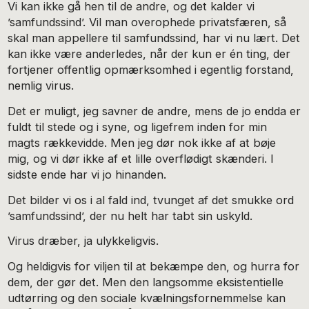
Vi kan ikke gå hen til de andre, og det kalder vi
’samfundssind’. Vil man overophede privatsfæren, så
skal man appellere til samfundssind, har vi nu lært. Det
kan ikke være anderledes, når der kun er én ting, der
fortjener offentlig opmærksomhed i egentlig forstand,
nemlig virus.
Det er muligt, jeg savner de andre, mens de jo endda er
fuldt til stede og i syne, og ligefrem inden for min
magts rækkevidde. Men jeg dør nok ikke af at bøje
mig, og vi dør ikke af et lille overflødigt skænderi. I
sidste ende har vi jo hinanden.
Det bilder vi os i al fald ind, tvunget af det smukke ord
’samfundssind’, der nu helt har tabt sin uskyld.
Virus dræber, ja ulykkeligvis.
Og heldigvis for viljen til at bekæmpe den, og hurra for
dem, der gør det. Men den langsomme eksistentielle
udtørring og den sociale kvælningsfornemmelse kan