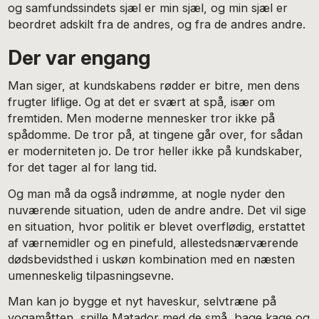
og samfundssindets sjæl er min sjæl, og min sjæl er
beordret adskilt fra de andres, og fra de andres andre.
Der var engang
Man siger, at kundskabens rødder er bitre, men dens
frugter liflige. Og at det er svært at spå, især om
fremtiden. Men moderne mennesker tror ikke på
spådomme. De tror på, at tingene går over, for sådan
er moderniteten jo. De tror heller ikke på kundskaber,
for det tager al for lang tid.
Og man må da også indrømme, at nogle nyder den
nuværende situation, uden de andre andre. Det vil sige
en situation, hvor politik er blevet overflødig, erstattet
af værnemidler og en pinefuld, allestedsnærværende
dødsbevidsthed i uskøn kombination med en næsten
umenneskelig tilpasningsevne.
Man kan jo bygge et nyt haveskur, selvtræne på
yogamåtten, spille Matador med de små, bage kage og