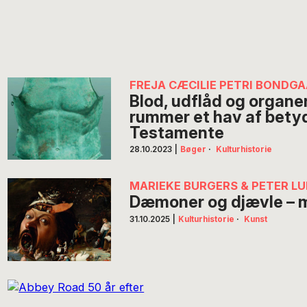
FREJA CÆCILIE PETRI BONDG
Blod, udflåd og organe
rummer et hav af bety
Testamente
28.10.2023
|
Bøger
·
Kulturhistorie
MARIEKE BURGERS & PETER L
Dæmoner og djævle – m
31.10.2025
|
Kulturhistorie
·
Kunst