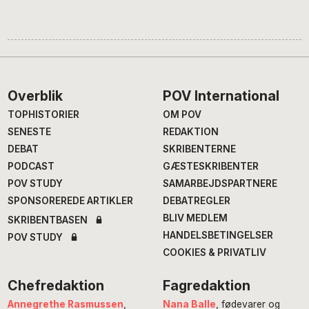
Footer
Overblik
POV International
TOPHISTORIER
OM POV
SENESTE
REDAKTION
DEBAT
SKRIBENTERNE
PODCAST
GÆSTESKRIBENTER
POV STUDY
SAMARBEJDSPARTNERE
SPONSOREREDE ARTIKLER
DEBATREGLER
BLIV MEDLEM
SKRIBENTBASEN
HANDELSBETINGELSER
POV STUDY
COOKIES & PRIVATLIV
Chefredaktion
Fagredaktion
Annegrethe Rasmussen
,
Nana Balle
, fødevarer og