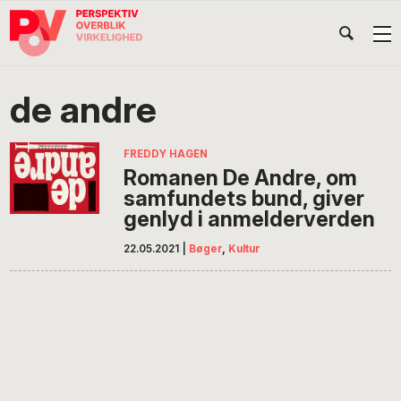
Gå
Skip
Gå
Head
direkte
til
direkte
til
indhold
til
Højr
primær
footer
Søg
på
navigation
de andre
POV
International
FREDDY HAGEN
Romanen De Andre, om
samfundets bund, giver
genlyd i anmelderverden
22.05.2021
|
Bøger
,
Kultur