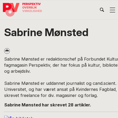
Gå
Skip
Gå
Head
direkte
til
direkte
til
indhold
til
Højr
primær
footer
Søg
på
navigation
Sabrine Mønsted
POV
International
Sabrine Mønsted er redaktionschef på Forbundet Kultu
fagmagasin Perspektiv, der har fokus på kultur, bibliote
og arbejdsliv.
Sabrine Mønsted er uddannet journalist og cand.scient. 
Universitet, og har været ansat på Kvindernes Fagblad
skrevet freelance for div. magasiner og forlag.
Sabrine Mønsted har skrevet 28 artikler.