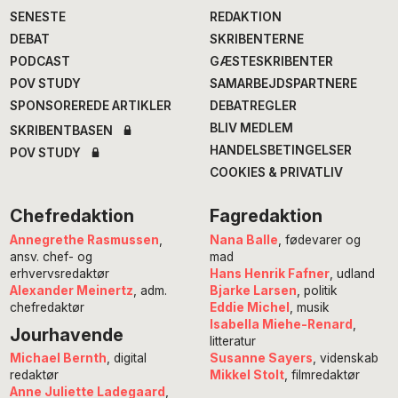
SENESTE
REDAKTION
DEBAT
SKRIBENTERNE
PODCAST
GÆSTESKRIBENTER
POV STUDY
SAMARBEJDSPARTNERE
SPONSOREREDE ARTIKLER
DEBATREGLER
BLIV MEDLEM
SKRIBENTBASEN
HANDELSBETINGELSER
POV STUDY
COOKIES & PRIVATLIV
Chefredaktion
Fagredaktion
Annegrethe Rasmussen
,
Nana Balle
, fødevarer og
ansv. chef- og
mad
erhvervsredaktør
Hans Henrik Fafner
, udland
Alexander Meinertz
, adm.
Bjarke Larsen
, politik
chefredaktør
Eddie Michel
, musik
Isabella Miehe-Renard
,
Jourhavende
litteratur
Susanne Sayers
, videnskab
Michael Bernth
, digital
Mikkel Stolt
, filmredaktør
redaktør
Anne Juliette Ladegaard
,