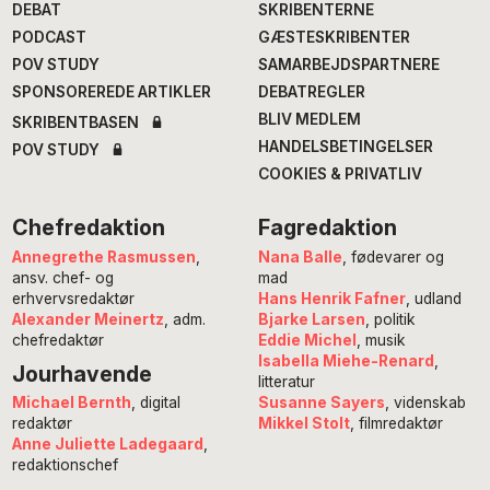
DEBAT
SKRIBENTERNE
PODCAST
GÆSTESKRIBENTER
POV STUDY
SAMARBEJDSPARTNERE
SPONSOREREDE ARTIKLER
DEBATREGLER
BLIV MEDLEM
SKRIBENTBASEN
HANDELSBETINGELSER
POV STUDY
COOKIES & PRIVATLIV
Chefredaktion
Fagredaktion
Annegrethe Rasmussen
,
Nana Balle
, fødevarer og
ansv. chef- og
mad
erhvervsredaktør
Hans Henrik Fafner
, udland
Alexander Meinertz
, adm.
Bjarke Larsen
, politik
chefredaktør
Eddie Michel
, musik
Isabella Miehe-Renard
,
Jourhavende
litteratur
Susanne Sayers
, videnskab
Michael Bernth
, digital
Mikkel Stolt
, filmredaktør
redaktør
Anne Juliette Ladegaard
,
redaktionschef