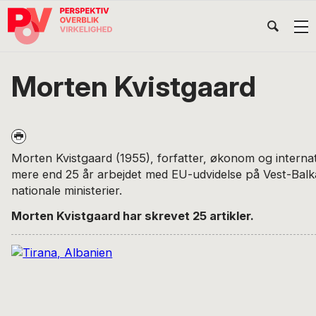
Gå
Skip
Gå
Head
direkte
til
direkte
til
indhold
til
Højr
primær
footer
Søg
på
navigation
Morten Kvistgaard
POV
International
Morten Kvistgaard (1955), forfatter, økonom og internat
mere end 25 år arbejdet med EU-udvidelse på Vest-Balk
nationale ministerier.
Morten Kvistgaard har skrevet 25 artikler.