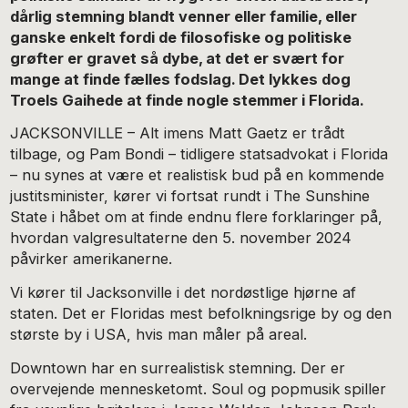
dårlig stemning blandt venner eller familie, eller
ganske enkelt fordi de filosofiske og politiske
grøfter er gravet så dybe, at det er svært for
mange at finde fælles fodslag. Det lykkes dog
Troels Gaihede at finde nogle stemmer i Florida.
JACKSONVILLE – Alt imens Matt Gaetz er trådt
tilbage, og Pam Bondi – tidligere statsadvokat i Florida
– nu synes at være et realistisk bud på en kommende
justitsminister, kører vi fortsat rundt i The Sunshine
State i håbet om at finde endnu flere forklaringer på,
hvordan valgresultaterne den 5. november 2024
påvirker amerikanerne.
Vi kører til Jacksonville i det nordøstlige hjørne af
staten. Det er Floridas mest befolkningsrige by og den
største by i USA, hvis man måler på areal.
Downtown har en surrealistisk stemning. Der er
overvejende mennesketomt. Soul og popmusik spiller