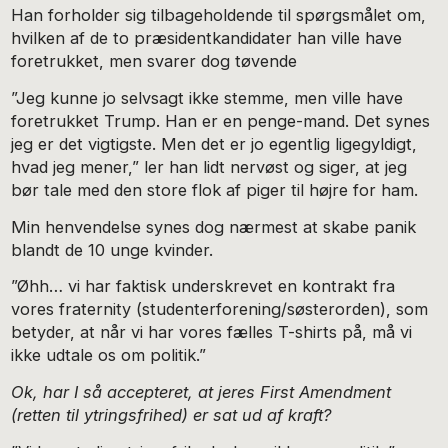
Han forholder sig tilbageholdende til spørgsmålet om,
hvilken af de to præsidentkandidater han ville have
foretrukket, men svarer dog tøvende
”Jeg kunne jo selvsagt ikke stemme, men ville have
foretrukket Trump. Han er en penge-mand. Det synes
jeg er det vigtigste. Men det er jo egentlig ligegyldigt,
hvad jeg mener,” ler han lidt nervøst og siger, at jeg
bør tale med den store flok af piger til højre for ham.
Min henvendelse synes dog nærmest at skabe panik
blandt de 10 unge kvinder.
”Øhh… vi har faktisk underskrevet en kontrakt fra
vores fraternity (studenterforening/søsterorden), som
betyder, at når vi har vores fælles T-shirts på, må vi
ikke udtale os om politik.”
Ok, har I så accepteret, at jeres First Amendment
(retten til ytringsfrihed) er sat ud af kraft?