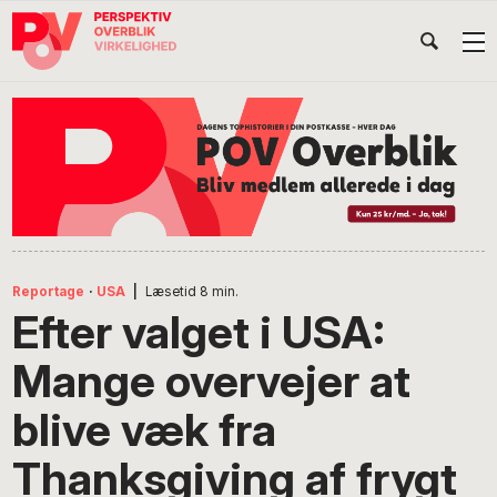
Gå
Skip
Gå
Head
direkte
til
direkte
til
indhold
til
Højr
primær
footer
Søg
på
navigation
POV
International
Reportage
·
USA
|
Læsetid
8
min.
Efter valget i USA:
Mange overvejer at
blive væk fra
Thanksgiving af frygt