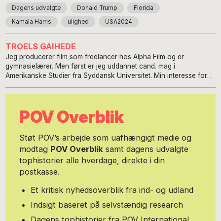
Dagens udvalgte
Donald Trump
Florida
Kamala Harris
ulighed
USA2024
TROELS GAIHEDE
Jeg producerer film som freelancer hos Alpha Film og er
gymnasielærer. Men først er jeg uddannet cand. mag i
Amerikanske Studier fra Syddansk Universitet. Min interesse for
USA og amerikanske forhold startede, da jeg som dreng læste
Tom Sawyers eventyr. Efter gymnasiet drog jeg på den klassiske
dannelsesrejse til Asien, hvorefter jeg besluttede at flyve til San
POV Overblik
Fransisco for at krydse Staterne. Denne rejse blev på mange
måder skelsættende for min amerikanske passion. Med
rygsækken fuld af studentikose fordomme, mødte jeg en nation
Støt POV’s arbejde som uafhængigt medie og
som imidlertid bedst beskrives og forstås med James T Farrells
modtag
POV Overblik
samt dagens udvalgte
berømte sætning: ”America is so vast that almost everything said
tophistorier alle hverdage, direkte i din
about it is likely to be true, and the opposite is probably equally
true”. Jeg har rejst USA tyndt i mere end tyve år, både i
postkasse.
forbindelse med akademiske studier, filmoptagelser, som turist og i
nogle tilfælde også som blaffende vagabond. Jeg har en dyb
Et kritisk nyhedsoverblik fra ind- og udland
passion for amerikansk litteratur, musik, kunst, natur og politik.
Indsigt baseret på selvstændig research
Jeg har undervist i amerikansk historie, politik og kultur på
Grundtvigs Højskole og er nu Historie og Samfundsfagslærer.
Dagens tophistorier fra POV International