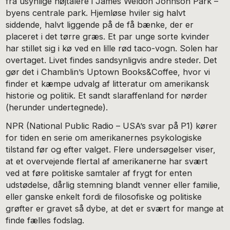
fra usynlige højtalere i James Weldon Johnson Park –
byens centrale park. Hjemløse hviler sig halvt
siddende, halvt liggende på de få bænke, der er
placeret i det tørre græs. Et par unge sorte kvinder
har stillet sig i kø ved en lille rød taco-vogn. Solen har
overtaget. Livet findes sandsynligvis andre steder. Det
gør det i Chamblin’s Uptown Books&Coffee, hvor vi
finder et kæmpe udvalg af litteratur om amerikansk
historie og politik. Et sandt slaraffenland for nørder
(herunder undertegnede).
NPR (National Public Radio – USA’s svar på P1) kører
for tiden en serie om amerikanernes psykologiske
tilstand før og efter valget. Flere undersøgelser viser,
at et overvejende flertal af amerikanerne har svært
ved at føre politiske samtaler af frygt for enten
udstødelse, dårlig stemning blandt venner eller familie,
eller ganske enkelt fordi de filosofiske og politiske
grøfter er gravet så dybe, at det er svært for mange at
finde fælles fodslag.