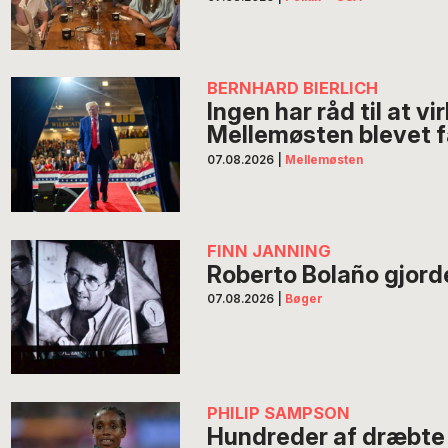
BERNHARD BIERLICH
Ingen har råd til at vi
Mellemøsten blevet f
07.08.2026
|
Mellemøsten
FINN JANNING
Roberto Bolaño gjorde l
07.08.2026
|
Bøger
PHILIP SAMPSON
Hundreder af dræbte