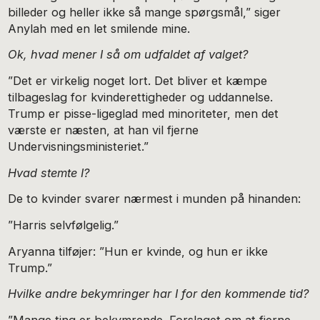
billeder og heller ikke så mange spørgsmål,” siger
Anylah med en let smilende mine.
Ok, hvad mener I så om udfaldet af valget?
”Det er virkelig noget lort. Det bliver et kæmpe
tilbageslag for kvinderettigheder og uddannelse.
Trump er pisse-ligeglad med minoriteter, men det
værste er næsten, at han vil fjerne
Undervisningsministeriet.”
Hvad stemte I?
De to kvinder svarer nærmest i munden på hinanden:
”Harris selvfølgelig.”
Aryanna tilføjer: ”Hun er kvinde, og hun er ikke
Trump.”
Hvilke andre bekymringer har I for den kommende tid?
”Mange ting er bekymrende. Forslaget om at fjerne