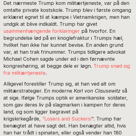
Det nærmeste Trump kom militærtjeneste, var på den
omtalte private kostskole. Trump blev i første omgang
erklæret egnet til at kæmpe i Vietnamkrigen, men han
undgik at blive indkaldt. Trump har givet
usammenhængende forklaringer
på hvorfor. En
begrundelse lød på en knoglefraktur i Trumps hæl,
hvilket han ikke har kunnet bevise. En anden grund
var, at han trak frinummer. Trumps tidligere advokat
Michael Cohen sagde under ed i den førnævnte
kongreshøring, at begge dele er løgn.
Trump snød sig
fra militærtjeneste
.
Alligevel forestiller Trump sig, at han ved alt om
militærstrategier. En moderne
Karl von Clausewitz
så
at sige. Ifølge Trumps optik er amerikanske soldater,
som gav deres liv på slagmarken i kampen for deres
land, og som ligger begravet på
krigskirkegårde,
“Losers and Suckers!
“. Trump har
benægtet at have sagt det. Han benægter altid, hvis
han har trådt i spinaten, eller også vender han 180