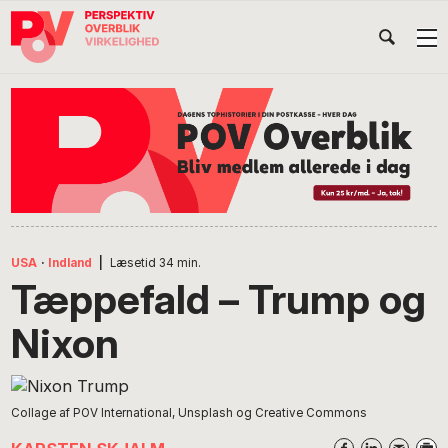
Gå
Skip
Gå
Head
direkte
til
direkte
til
indhold
til
Højr
primær
footer
Søg
på
navigation
POV
International
USA
·
Indland
|
Læsetid
34
min.
Tæppefald – Trump og
Nixon
Collage af POV International, Unsplash og Creative Commons