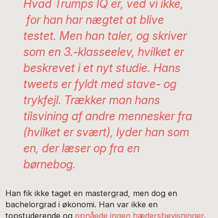
Hvad Trumps IQ er, ved vi ikke,
for han har nægtet at blive
testet. Men han taler, og skriver
som en 3.-klasseelev, hvilket er
beskrevet i et nyt studie. Hans
tweets er fyldt med stave- og
trykfejl. Trækker man hans
tilsvining af andre mennesker fra
(hvilket er svært), lyder han som
en, der læser op fra en
børnebog.
Han fik ikke taget en mastergrad, men dog en
bachelorgrad i økonomi. Han var ikke en
topstuderende og
opnåede ingen hædersbevisninger
.