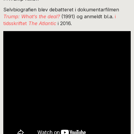
Selvbiografien blev debatteret i dokumentarfilmen
Trump: What’s the deal?
(1991) og anmeldt bl.a.
i
tidsskriftet
The Atlantic
i 2016.