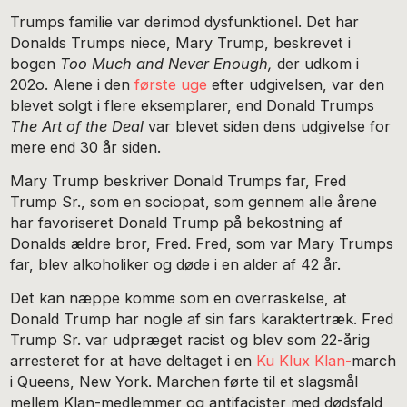
Trumps familie var derimod dysfunktionel. Det har
Donalds Trumps niece, Mary Trump, beskrevet i
bogen
Too Much and Never Enough,
der udkom i
202o. Alene i den
første uge
efter udgivelsen, var den
blevet solgt i flere eksemplarer, end Donald Trumps
The Art of the Deal
var blevet siden dens udgivelse for
mere end 30 år siden.
Mary Trump beskriver Donald Trumps far, Fred
Trump Sr., som en sociopat, som gennem alle årene
har favoriseret Donald Trump på bekostning af
Donalds ældre bror, Fred. Fred, som var Mary Trumps
far, blev alkoholiker og døde i en alder af 42 år.
Det kan næppe komme som en overraskelse, at
Donald Trump har nogle af sin fars karaktertræk. Fred
Trump Sr. var udpræget racist og blev som 22-årig
arresteret for at have deltaget i en
Ku Klux Klan-
march
i Queens, New York. Marchen førte til et slagsmål
mellem Klan-medlemmer og antifacister med dødsfald