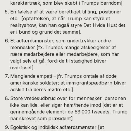
karaktertræk, som blev skabt i Trumps barndom]
En følelse af at være berettiget til ting, positioner
etc. [opfattelsen, at når Trump kan styre et
realityshow, kan han også styre Det Hvide Hus; det
er i bund og grund det samme].
Et adfærdsmønster, som undertrykker andre
mennesker [fx. Trumps mange afskedigelser af
nære medarbejdere eller medarbejdere, som har
valgt selv at gå, fordi de til stadighed bliver
overfuset].
Manglende empati – jfr. Trumps omtale af døde
amerikanske soldater; at immigrantspædbørn bliver
adskilt fra deres mødre etc.].
Store vredesudbrud over for mennesker, personen
ikke kan lide, eller siger ham/hende imod [det er et
gennemgående element i de 53.000 tweeets, Trump
har skrevet som præsident]
Egoistisk og indbildsk adfærdsmønster [et