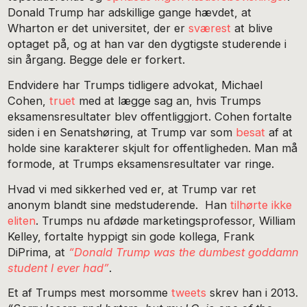
Donald Trump har adskillige gange hævdet, at
Wharton er det universitet, der er
sværest
at blive
optaget på, og at han var den dygtigste studerende i
sin årgang. Begge dele er forkert.
Endvidere har Trumps tidligere advokat, Michael
Cohen,
truet
med at lægge sag an, hvis Trumps
eksamensresultater blev offentliggjort. Cohen fortalte
siden i en Senatshøring, at Trump var som
besat
af at
holde sine karakterer skjult for offentligheden. Man må
formode, at Trumps eksamensresultater var ringe.
Hvad vi med sikkerhed ved er, at Trump var ret
anonym blandt sine medstuderende. Han
tilhørte ikke
eliten
. Trumps nu afdøde marketingsprofessor, William
Kelley, fortalte hyppigt sin gode kollega, Frank
DiPrima, at
“Donald Trump was the dumbest goddamn
student I ever had”
.
Et af Trumps mest morsomme
tweets
skrev han i 2013.