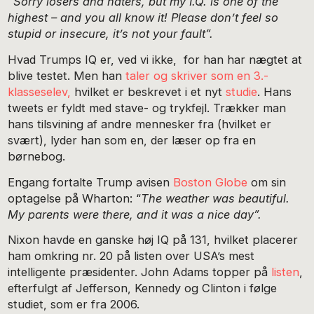
“Sorry losers and haters, but my I.Q. is one of the
highest – and you all know it! Please don’t feel so
stupid or insecure, it’s not your fault”.
Hvad Trumps IQ er, ved vi ikke, for han har nægtet at
blive testet. Men han
taler og skriver som en 3.-
klasseselev,
hvilket er beskrevet i et nyt
studie
. Hans
tweets er fyldt med stave- og trykfejl. Trækker man
hans tilsvining af andre mennesker fra (hvilket er
svært), lyder han som en, der læser op fra en
børnebog.
Engang fortalte Trump avisen
Boston Globe
om sin
optagelse på Wharton: “
The weather was beautiful.
My parents were there, and it was a nice day”.
Nixon havde en ganske høj IQ på 131, hvilket placerer
ham omkring nr. 20 på listen over USA’s mest
intelligente præsidenter. John Adams topper på
listen
,
efterfulgt af Jefferson, Kennedy og Clinton i følge
studiet, som er fra 2006.