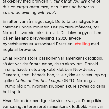
takkebrev med ordlyden
“I think that you are one of
this country’s great men, and it was an honor to
spend an evening with you”.
En aften var så meget sagt. De to talte muligvis kun
sammen i nogle minutter. Der gik flere måneder, før
Nixon besvarede takkebrevet. Det blev begyndelsen
på en årelang brevveksling. I 2020 lavede
nyhedsbureauet Associated Press en
udstilling
med
nogle af brevene.
En af Nixons store passioner var amerikansk fodbold,
så det var det første emne, de to skrev om. Donald
Trump havde netop opkøbt klubben New Jersey
Generals, som, håbede han, ville rykke et niveau op og
spille i
National Football League
(NFL). Nixon gav
Trump råd om, hvordan klubben skulle styres og dens
hold spille.
Hvad Nixon formentligt ikke vidste var, at Trump ikke
var særligt interesseret i amerikansk fodbold. Han var