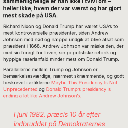
sammenlignelige er han ikke i tvivl om –
heller ikke, hvem der var værst og har gjort
mest skade på USA.
Richard Nixon og Donald Trump har været USA’s to
mest kontroversielle præsidenter, siden Andrew
Johnson med nød og næppe undgik at blive afsat som
præsident i 1868. Andrew Johnson var måske den, der
med sin foragt for loven, sin populistiske retorik og
hyppige raserianfald minder mest om Donald Trump.
Parallellerne mellem Trump og Johnson er
bemærkelsesværdige, nærmest skræmmende, og godt
beskrevet i artiklerne
Maybe This Presidency Is Not
Unprecedented
og
Donald Trump’s presidency is
ending a lot like Andrew Johnson’s.
I juni 1982, præcis 10 år efter
indbruddet på Demokraternes