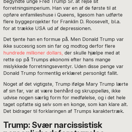
begyndte unge Fred Trump Sr. at rejse sit
forretningsimperium. Han var en af de første til at
opføre enfamilieshuse i Queens, ligesom han udførte
flere byggeprojekter for Franklin D. Roosevelt, bl.a.
for at trække USA ud af depressionen.
Det tjente han en formue på. Men Donald Trump var
ikke succesrig som sin far og modtog derfor flere
hundrede millioner dollars,
der skulle hjælpe med at
rette op på Trumps økonomi efter hans mange
mislykkede forretningseventyr. Uden disse penge var
Donald Trump formentlig erklæret personligt fallit.
Noget af det vigtigste, Trump ifølge Mary Trump lærte
af sin far, var at være benhård og skruppelløs, ikke
udvise nogen særlig form for medfølelse, og i det hele
taget opfatte sig selv som en konge, som kan klare alt.
Det bidrager til forklaringen af Trumps karaktertræk.
Trump: Svær narcissistisk