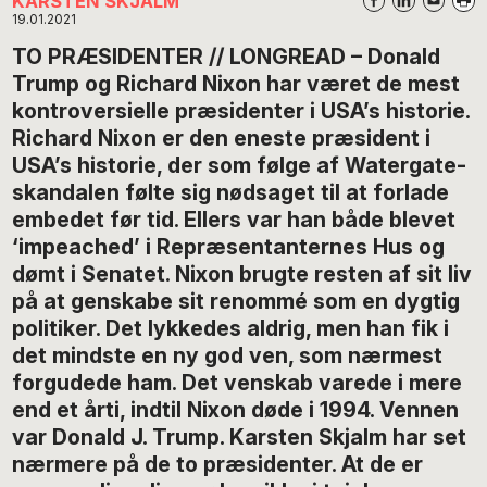
KARSTEN SKJALM
19.01.2021
TO PRÆSIDENTER // LONGREAD – Donald
Trump og Richard Nixon har været de mest
kontroversielle præsidenter i USA’s historie.
Richard Nixon er den eneste præsident i
USA’s historie, der som følge af Watergate-
skandalen følte sig nødsaget til at forlade
embedet før tid. Ellers var han både blevet
‘impeached’ i Repræsentanternes Hus og
dømt i Senatet. Nixon brugte resten af sit liv
på at genskabe sit renommé som en dygtig
politiker. Det lykkedes aldrig, men han fik i
det mindste en ny god ven, som nærmest
forgudede ham. Det venskab varede i mere
end et årti, indtil Nixon døde i 1994. Vennen
var Donald J. Trump. Karsten Skjalm har set
nærmere på de to præsidenter. At de er