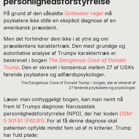
personlighedsforstyrrelse
På grund af den såkaldte
Goldwater-regel
må
psykiatere ikke stille en eksplicit diagnose af en
amerikansk præsident.
Men det forhindrer dem ikke i at ytre sig om
præsidentens karaktertræk. Den mest grundige og
autoritative analyse af Trumps karaktertræk er
beskrevet i bogen
The Dangerous Case of Donald
Trump
. Den er skrevet i konsensus mellem 27 af USA’s
førende psykiatere og adfærdspsykologer.
The Dangerous Case of Donald Trump – bogen, der er skrevet af
27 førende psykiatere og psykologer.
Læser man omhyggeligt bogen, kan man nemt nå
frem til Trumps diagnose: Narcissistisk
personlighedsforstyrrelse (NPD), der har koden
DSM-
5 301.81 (F60.81)
. For at få denne diagnose skal
patienten opfylde mindst fem ud af ni kriterier. Trump
har fuld plade: