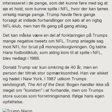
interesseret i de penge, som det kunne føre med sig at
eje et hold, som kunne spille i NFL, hvor der kan tjenes
virkelig mange penge. Trump havde flere gange
forsøgt at indlede forhandlinger om køb af en rigtig
NFL-klub, men han fik gang på gang afslag.
Det kan måske være en del af forklaringen på Trumps
mange negative tweets om NFL. Trump anlagde sag
mod NFL for brud på monopollovgivningen. Og tabte.
Hans fodboldklub, som aldrig kom til at spille i NFL,
blev nedlagt i 1986.
Donald Trump var kun omkring de 40 år, men en
person der tiltrak stor opmærksomhed. Han var elsket
og hadet i New York. I 1987 udkom Trumps
selvbiografi,
The Art of the Deal
. Bogen handler ikke så
meget om “kunsten” i at forhandle, men om Trumps
store succes som forretningsmand. Ifølge hans egen
opfattelse.