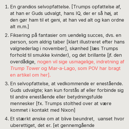
En grandios selvopfattelse. [Trumps opfattelse af,
at han er Guds udvalgt, hans IQ, der er så høj, at
den gør ham til et geni, at han ved alt og kan ordne
alt m.m.]
Fiksering på fantasier om uendelig succes, dvs. en
person, som aldrig taber [klart illustreret efter hans
valgnederlag i november], skønhed [læs Trumps
forhold til smukke kvinder), og det brillante [jf. den
overdådige,
nogen vil sige usmagelige, indretning af
Trump Tower
og Mar-a-Lago, som POV har bragt
en artikel om her].
En selvopfattelse, at vedkommende er enestående.
Guds udvalgte; kan kun forstås af eller forbinde sig
til andre enestående eller betydningsfulde
mennesker [fx. Trumps stolthed over at være
kommet i kontakt med Nixon]
Et stærkt ønske om at blive beundret, uanset hvor
uberettiget, det er. [et gennemgående