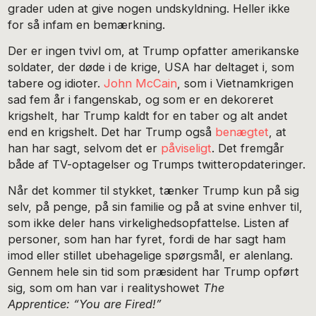
grader uden at give nogen undskyldning. Heller ikke
for så infam en bemærkning.
Der er ingen tvivl om, at Trump opfatter amerikanske
soldater, der døde i de krige, USA har deltaget i, som
tabere og idioter.
John McCain
, som i Vietnamkrigen
sad fem år i fangenskab, og som er en dekoreret
krigshelt, har Trump kaldt for en taber og alt andet
end en krigshelt. Det har Trump også
benægtet
, at
han har sagt, selvom det er
påviseligt
. Det fremgår
både af TV-optagelser og Trumps twitteropdateringer.
Når det kommer til stykket, tænker Trump kun på sig
selv, på penge, på sin familie og på at svine enhver til,
som ikke deler hans virkelighedsopfattelse. Listen af
personer, som han har fyret, fordi de har sagt ham
imod eller stillet ubehagelige spørgsmål, er alenlang.
Gennem hele sin tid som præsident har Trump opført
sig, som om han var i realityshowet
The
Apprentice:
“You are Fired!”