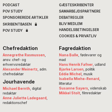
PODCAST
GÆSTESKRIBENTER
POV STUDY
SAMARBEJDSPARTNERE
SPONSOREREDE ARTIKLER
DEBATREGLER
BLIV MEDLEM
SKRIBENTBASEN
HANDELSBETINGELSER
POV STUDY
COOKIES & PRIVATLIV
Chefredaktion
Fagredaktion
Annegrethe Rasmussen
,
Nana Balle
, fødevarer og
ansv. chef- og
mad
erhvervsredaktør
Hans Henrik Fafner
, udland
Alexander Meinertz
, adm.
Bjarke Larsen
, politik
chefredaktør
Eddie Michel
, musik
Isabella Miehe-Renard
,
Jourhavende
litteratur
Susanne Sayers
, videnskab
Michael Bernth
, digital
Mikkel Stolt
, filmredaktør
redaktør
Anne Juliette Ladegaard
,
redaktionschef