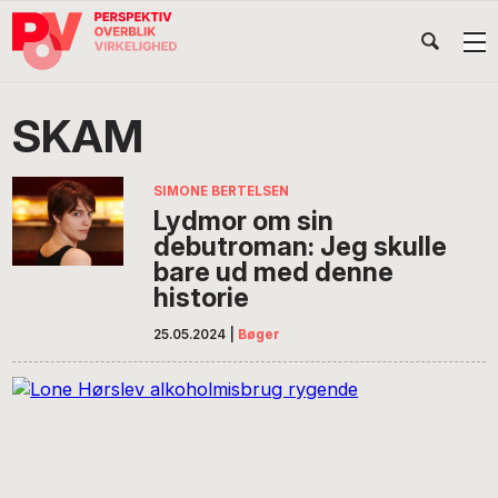
Gå
Skip
Gå
Head
direkte
til
direkte
til
indhold
til
Højr
primær
footer
Søg
på
navigation
SKAM
POV
International
SIMONE BERTELSEN
Lydmor om sin
debutroman: Jeg skulle
bare ud med denne
historie
25.05.2024
|
Bøger