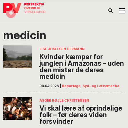
Gå
Skip
Gå
Head
direkte
til
direkte
til
indhold
til
Højr
primær
footer
Søg
på
navigation
medicin
POV
International
LISE JOSEFSEN HERMANN
Kvinder kæmper for
junglen i Amazonas – uden
den mister de deres
medicin
08.04.2026
|
Reportage
,
Syd- og Latinamerika
ASGER RØJLE CHRISTENSEN
Vi skal lære af oprindelige
folk – før deres viden
forsvinder