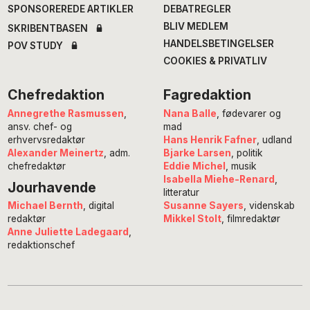
SPONSOREREDE ARTIKLER
DEBATREGLER
BLIV MEDLEM
SKRIBENTBASEN
HANDELSBETINGELSER
POV STUDY
COOKIES & PRIVATLIV
Chefredaktion
Fagredaktion
Annegrethe Rasmussen
,
Nana Balle
, fødevarer og
ansv. chef- og
mad
erhvervsredaktør
Hans Henrik Fafner
, udland
Alexander Meinertz
, adm.
Bjarke Larsen
, politik
chefredaktør
Eddie Michel
, musik
Isabella Miehe-Renard
,
Jourhavende
litteratur
Susanne Sayers
, videnskab
Michael Bernth
, digital
Mikkel Stolt
, filmredaktør
redaktør
Anne Juliette Ladegaard
,
redaktionschef