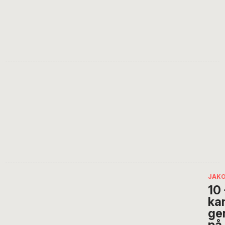
JAKO
10 
kan
ge
på 