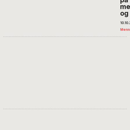
me
og 
10.10
Menn