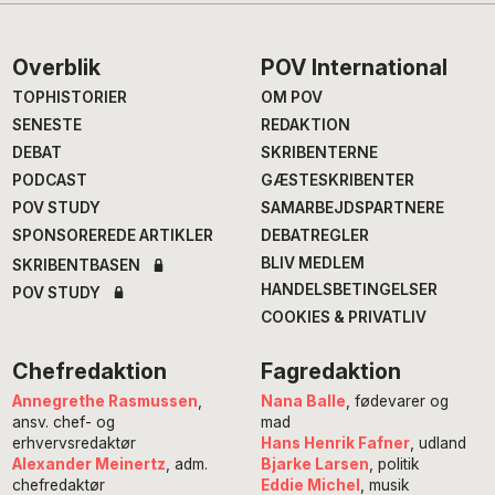
Footer
Overblik
POV International
TOPHISTORIER
OM POV
SENESTE
REDAKTION
DEBAT
SKRIBENTERNE
PODCAST
GÆSTESKRIBENTER
POV STUDY
SAMARBEJDSPARTNERE
SPONSOREREDE ARTIKLER
DEBATREGLER
BLIV MEDLEM
SKRIBENTBASEN
HANDELSBETINGELSER
POV STUDY
COOKIES & PRIVATLIV
Chefredaktion
Fagredaktion
Annegrethe Rasmussen
,
Nana Balle
, fødevarer og
ansv. chef- og
mad
erhvervsredaktør
Hans Henrik Fafner
, udland
Alexander Meinertz
, adm.
Bjarke Larsen
, politik
chefredaktør
Eddie Michel
, musik