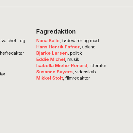
ik for tidligt. En ny
gelse viser nemlig,
økonomien er blevet
opulær og stormer
Fagredaktion
Danmark. Faktisk er
nsv. chef- og
Nana Balle
, fødevarer og mad
e om et tigerspring,
Hans Henrik Fafner
, udland
 forbrugerøkonom
chefredaktør
Bjarke Larsen
, politik
hmann Erichsen, der
Eddie Michel
, musik
fordrer til at…
Isabella Miehe-Renard
, litteratur
Susanne Sayers
, videnskab
tør
Mikkel Stolt
, filmredaktør