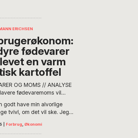
 Erichsen. Vi
groft
rker, og hvad du
delsen…
MANN ERICHSEN
brugerøkonom:
dyre fødevarer
blevet en varm
tisk kartoffel
ARER OG MOMS // ANALYSE
lavere fødevaremoms vil
ndre bekymrede forbrugere
n godt have min alvorlige
frem få
ge tvivl, om det vil ske. Jeg
rtillidsindekset til at gå fra
ke, momsmidlet sikrer målet
ative niveau, vi har set i hele
5
|
Forbrug
,
Økonomi
brugere med sænkede skuldre
l et positivt niveau?” spørger
e bekymringer.”