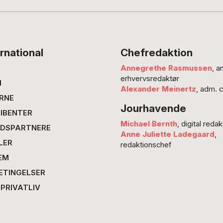
et øjebl
undersø
at dele
mere p
rnational
Chefredaktion
frem i 
Annegrethe Rasmussen
, a
der tal
erhvervsredaktør
skriver
N
Alexander Meinertz
, adm. 
Ann Le
RNE
Jourhavende
også op
IBENTER
Michael Bernth
, digital redak
DSPARTNERE
Anne Juliette Ladegaard
,
LER
redaktionschef
EM
ETINGELSER
 PRIVATLIV