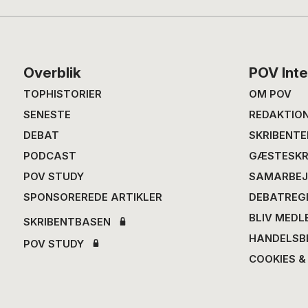
Footer
Overblik
POV Inte
TOPHISTORIER
OM POV
SENESTE
REDAKTIO
DEBAT
SKRIBENTE
PODCAST
GÆSTESKR
POV STUDY
SAMARBEJ
SPONSOREREDE ARTIKLER
DEBATREG
BLIV MEDL
SKRIBENTBASEN
HANDELSB
POV STUDY
COOKIES &