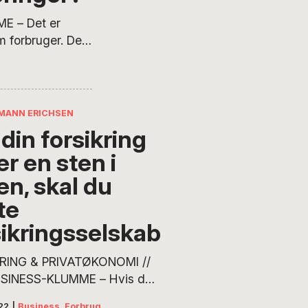
kal slippe kontrollen
 – Det er
 dem at ‘gå’ selv….
m forbruger. Det
res
øre –
er Ann Lehmann
olde…
MANN ERICHSEN
din forsikring
er en sten i
en, skal du
te
sikringsselskab
RING & PRIVATØKONOMI //
SINESS-KLUMME – Hvis du
er den billigste forsikring,
22
|
Business
,
Forbrug