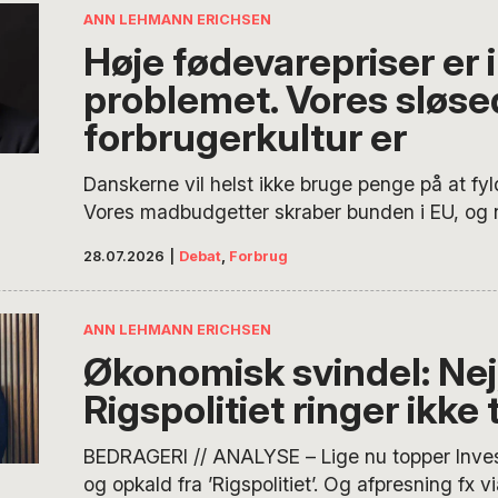
amok. Fødevarepriserne er kommet for at stig
ANN LEHMANN ERICHSEN
Høje fødevarepriser er 
problemet. Vores sløse
forbrugerkultur er
Danskerne vil helst ikke bruge penge på at fyl
Vores madbudgetter skraber bunden i EU, og n
stiger, må staten sende en check, for der skal 
28.07.2026
|
Debat
,
Forbrug
fastfood.
ANN LEHMANN ERICHSEN
Økonomisk svindel: Nej
Rigspolitiet ringer ikke t
BEDRAGERI // ANALYSE – Lige nu topper Inves
og opkald fra ’Rigspolitiet’. Og afpresning fx vi