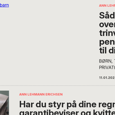
forbru
ANN LEH
Erichse
Såd
ove
trin
pen
til 
BØRN, 
PRIVAT
– Penge
11.01.202
lang re
børn i 
på vej.
ANN LEHMANN ERICHSEN
kontrol
Har du styr på dine reg
muligt 
garantibeviser og kvitt
på, at 