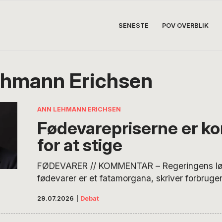
SENESTE
POV OVERBLIK
hmann Erichsen
ANN LEHMANN ERICHSEN
Fødevarepriserne er 
for at stige
FØDEVARER // KOMMENTAR – Regeringens løft
fødevarer er et fatamorgana, skriver forbru
Lehmann Erichsen. Årelang omstilling af gaml
29.07.2026
|
Debat
høje udgifter for brancherne, ingen garantier f
momsrabatten ender i din lomme og et klima, 