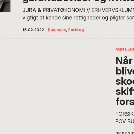
af. Du s
JURA & PRIVATØKONOMI // ERHVERVSKLUMME
og lære
vigtigt at kende sine rettigheder og pligter so
kommer bag på mange, at de skal gemme de
15.02.2022
|
Business
,
Forbrug
købskvitteringer i årevis. Men det er klogt at g
kvitteringer er deres vægt værd i guld skriv
Erichsen, der fortæller, hvordan, du ved at h
ANN LEH
Når 
bliv
sko
skif
for
FORSIK
POV BU
kun jagt
08.02.20