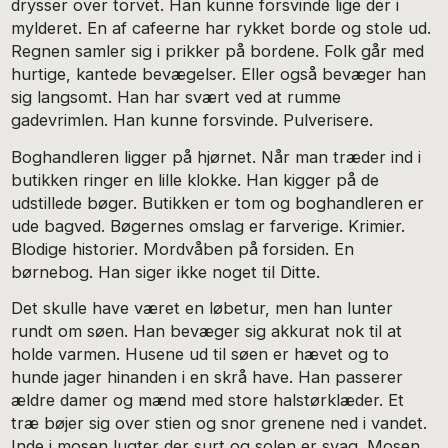
drysser over torvet. Han kunne forsvinde lige der i
mylderet. En af cafeerne har rykket borde og stole ud.
Regnen samler sig i prikker på bordene. Folk går med
hurtige, kantede bevægelser. Eller også bevæger han
sig langsomt. Han har svært ved at rumme
gadevrimlen. Han kunne forsvinde. Pulverisere.
Boghandleren ligger på hjørnet. Når man træder ind i
butikken ringer en lille klokke. Han kigger på de
udstillede bøger. Butikken er tom og boghandleren er
ude bagved. Bøgernes omslag er farverige. Krimier.
Blodige historier. Mordvåben på forsiden. En
børnebog. Han siger ikke noget til Ditte.
Det skulle have været en løbetur, men han lunter
rundt om søen. Han bevæger sig akkurat nok til at
holde varmen. Husene ud til søen er hævet og to
hunde jager hinanden i en skrå have. Han passerer
ældre damer og mænd med store halstørklæder. Et
træ bøjer sig over stien og snor grenene ned i vandet.
Inde i mosen lugter der surt og solen er svag. Mosen