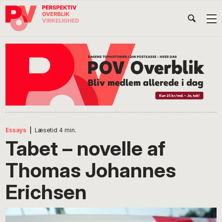
Gå
Skip
Gå
Head
direkte
til
direkte
til
indhold
til
Højr
primær
footer
Søg
på
navigation
POV
International
Essays
|
Læsetid
4
min.
Tabet – novelle af
Thomas Johannes
Erichsen