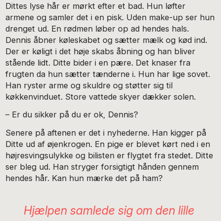
Dittes lyse hår er mørkt efter et bad. Hun løfter
armene og samler det i en pisk. Uden make-up ser hun
drenget ud. En rødmen løber op ad hendes hals.
Dennis åbner køleskabet og sætter mælk og kød ind.
Der er køligt i det høje skabs åbning og han bliver
stående lidt. Ditte bider i en pære. Det knaser fra
frugten da hun sætter tænderne i. Hun har lige sovet.
Han ryster arme og skuldre og støtter sig til
køkkenvinduet. Store vattede skyer dækker solen.
– Er du sikker på du er ok, Dennis?
Senere på aftenen er det i nyhederne. Han kigger på
Ditte ud af øjenkrogen. En pige er blevet kørt ned i en
højresvingsulykke og bilisten er flygtet fra stedet. Ditte
ser bleg ud. Han stryger forsigtigt hånden gennem
hendes hår. Kan hun mærke det på ham?
Hjælpen samlede sig om den lille