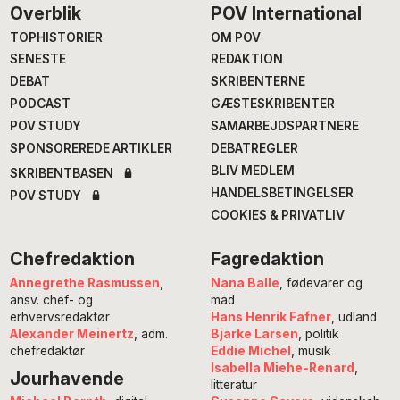
Footer
Overblik
POV International
TOPHISTORIER
OM POV
SENESTE
REDAKTION
DEBAT
SKRIBENTERNE
PODCAST
GÆSTESKRIBENTER
POV STUDY
SAMARBEJDSPARTNERE
SPONSOREREDE ARTIKLER
DEBATREGLER
BLIV MEDLEM
SKRIBENTBASEN
HANDELSBETINGELSER
POV STUDY
COOKIES & PRIVATLIV
Chefredaktion
Fagredaktion
Annegrethe Rasmussen
,
Nana Balle
, fødevarer og
ansv. chef- og
mad
erhvervsredaktør
Hans Henrik Fafner
, udland
Alexander Meinertz
, adm.
Bjarke Larsen
, politik
chefredaktør
Eddie Michel
, musik
Isabella Miehe-Renard
,
Jourhavende
litteratur