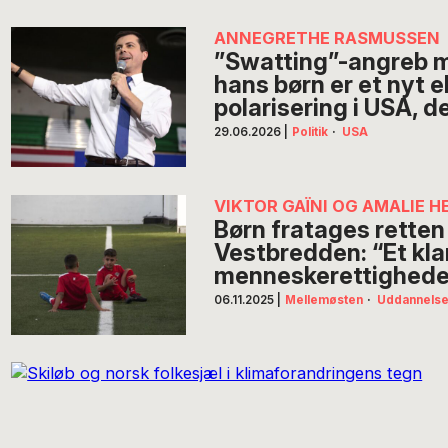
ANNEGRETHE RASMUSSEN
”Swatting”-angreb m
hans børn er et nyt 
polarisering i USA, de
29.06.2026
|
Politik
·
USA
VIKTOR GAÏNI OG AMALIE 
Børn fratages retten
Vestbredden: “Et kla
menneskerettighede
06.11.2025
|
Mellemøsten
·
Uddannels