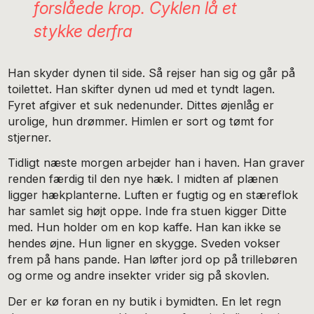
forslåede krop. Cyklen lå et
stykke derfra
Han skyder dynen til side. Så rejser han sig og går på
toilettet. Han skifter dynen ud med et tyndt lagen.
Fyret afgiver et suk nedenunder. Dittes øjenlåg er
urolige, hun drømmer. Himlen er sort og tømt for
stjerner.
Tidligt næste morgen arbejder han i haven. Han graver
renden færdig til den nye hæk. I midten af plænen
ligger hækplanterne. Luften er fugtig og en stæreflok
har samlet sig højt oppe. Inde fra stuen kigger Ditte
med. Hun holder om en kop kaffe. Han kan ikke se
hendes øjne. Hun ligner en skygge. Sveden vokser
frem på hans pande. Han løfter jord op på trillebøren
og orme og andre insekter vrider sig på skovlen.
Der er kø foran en ny butik i bymidten. En let regn