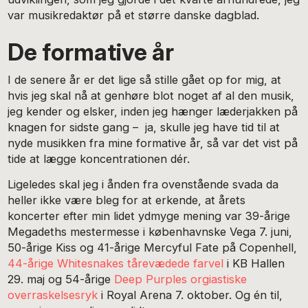
var musikredaktør på et større danske dagblad.
De formative år
I de senere år er det lige så stille gået op for mig, at
hvis jeg skal nå at genhøre blot noget af al den musik,
jeg kender og elsker, inden jeg hænger læderjakken på
knagen for sidste gang – ja, skulle jeg have tid til at
nyde musikken fra mine formative år, så var det vist på
tide at lægge koncentrationen dér.
Ligeledes skal jeg i ånden fra ovenstående svada da
heller ikke være bleg for at erkende, at årets
koncerter efter min lidet ydmyge mening var 39-årige
Megadeths mestermesse i københavnske Vega 7. juni,
50-årige Kiss og 41-årige Mercyful Fate på Copenhell,
44-årige Whitesnakes tårevædede farvel
i KB Hallen
29. maj og 54-årige
Deep Purples orgiastiske
overraskelsesryk
i Royal Arena 7. oktober. Og én til,