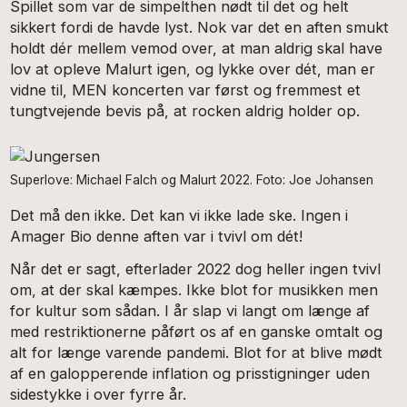
Spillet som var de simpelthen nødt til det og helt
sikkert fordi de havde lyst. Nok var det en aften smukt
holdt dér mellem vemod over, at man aldrig skal have
lov at opleve Malurt igen, og lykke over dét, man er
vidne til, MEN koncerten var først og fremmest et
tungtvejende bevis på, at rocken aldrig holder op.
Superlove: Michael Falch og Malurt 2022. Foto: Joe Johansen
Det må den ikke. Det kan vi ikke lade ske. Ingen i
Amager Bio denne aften var i tvivl om dét!
Når det er sagt, efterlader 2022 dog heller ingen tvivl
om, at der skal kæmpes. Ikke blot for musikken men
for kultur som sådan. I år slap vi langt om længe af
med restriktionerne påført os af en ganske omtalt og
alt for længe varende pandemi. Blot for at blive mødt
af en galopperende inflation og prisstigninger uden
sidestykke i over fyrre år.