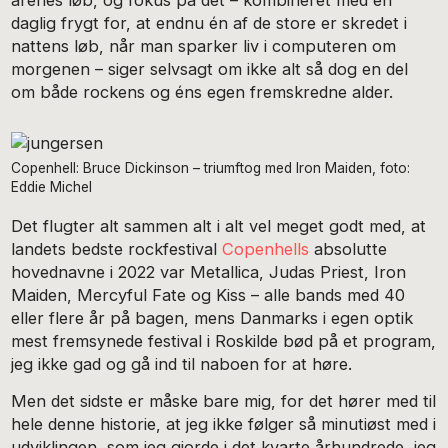
årenes løb, og fokus på dét – kombineret med en
daglig frygt for, at endnu én af de store er skredet i
nattens løb, når man sparker liv i computeren om
morgenen – siger selvsagt om ikke alt så dog en del
om både rockens og éns egen fremskredne alder.
Copenhell: Bruce Dickinson – triumftog med Iron Maiden, foto:
Eddie Michel
Det flugter alt sammen alt i alt vel meget godt med, at
landets bedste rockfestival
Copenhells
absolutte
hovednavne i 2022 var Metallica, Judas Priest, Iron
Maiden, Mercyful Fate og Kiss – alle bands med 40
eller flere år på bagen, mens Danmarks i egen optik
mest fremsynede festival i Roskilde bød på et program,
jeg ikke gad og gå ind til naboen for at høre.
Men det sidste er måske bare mig, for det hører med til
hele denne historie, at jeg ikke følger så minutiøst med i
udviklingen, som jeg gjorde i det kvarte århundrede, jeg