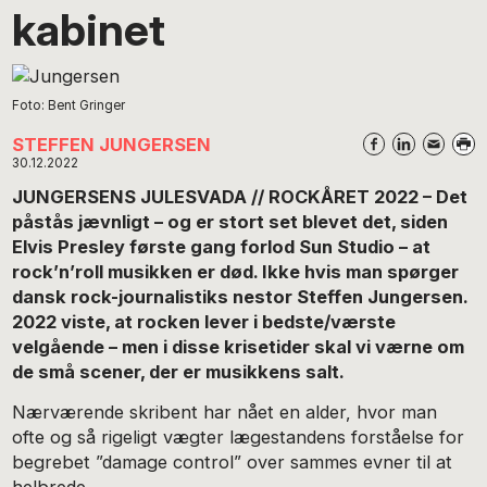
kabinet
Foto: Bent Gringer
STEFFEN JUNGERSEN
30.12.2022
JUNGERSENS JULESVADA // ROCKÅRET 2022 – Det
påstås jævnligt – og er stort set blevet det, siden
Elvis Presley første gang forlod Sun Studio – at
rock’n’roll musikken er død. Ikke hvis man spørger
dansk rock-journalistiks nestor Steffen Jungersen.
2022 viste, at rocken lever i bedste/værste
velgående – men i disse krisetider skal vi værne om
de små scener, der er musikkens salt.
Nærværende skribent har nået en alder, hvor man
ofte og så rigeligt vægter lægestandens forståelse for
begrebet ”damage control” over sammes evner til at
helbrede.