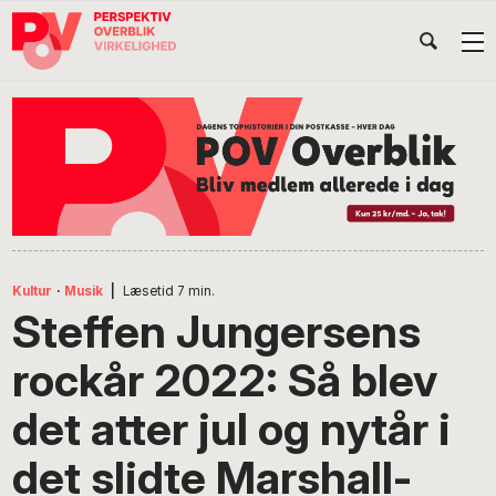
Gå
Skip
Gå
Head
direkte
til
direkte
til
indhold
til
Højr
primær
footer
Søg
på
navigation
POV
International
Kultur
·
Musik
|
Læsetid
7
min.
Steffen Jungersens
rockår 2022: Så blev
det atter jul og nytår i
det slidte Marshall-