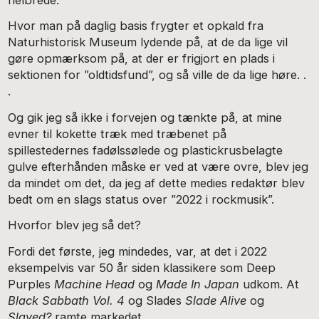
Hvor man på daglig basis frygter et opkald fra
Naturhistorisk Museum lydende på, at de da lige vil
gøre opmærksom på, at der er frigjort en plads i
sektionen for ”oldtidsfund”, og så ville de da lige høre. .
.
Og gik jeg så ikke i forvejen og tænkte på, at mine
evner til kokette træk med træbenet på
spillestedernes fadølssølede og plastickrusbelagte
gulve efterhånden måske er ved at være ovre, blev jeg
da mindet om det, da jeg af dette medies redaktør blev
bedt om en slags status over ”2022 i rockmusik”.
Hvorfor blev jeg så det?
Fordi det første, jeg mindedes, var, at det i 2022
eksempelvis var 50 år siden klassikere som Deep
Purples
Machine Head
og
Made In Japan
udkom. At
Black Sabbath Vol. 4
og Slades
Slade Alive
og
Slayed?
ramte markedet.