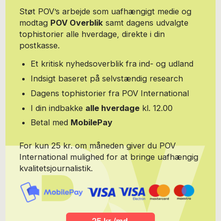
foredragsholder, kommunikationskonsulent, karriere-konsulent
Støt POV’s arbejde som uafhængigt medie og
for bands, konferencier, freelance-skribent, DJ, blogger m.m.m
modtag
POV Overblik
samt dagens udvalgte
Har skrevet bøgerne ”Dr. Rock” (2013) og ”Mig & Lemmy” (2018).
tophistorier alle hverdage, direkte i din
Er desuden medforfatter til ”Politikens Dansk Rock Leksikon”
udgaver 1997 og 2002. Steffen Jungersen har gennem årene
postkasse.
mødt og interviewet bunkevis af de største rockstjerner både ude
og hjemme. Han har derfor fået et enestående indblik i såvel
Et kritisk nyhedsoverblik fra ind- og udland
dansk som international rockmusik og har medvirket som ekspert
Indsigt baseret på selvstændig research
i et utal af radio- og TV udsendelser. Han har fået flere
branchepriser for sit virke – bl.a. Danish Metal Awards’ (en
Dagens tophistorier fra POV International
underafdeling af DMA) hæderspris for sit ”utrættelige virke for
I din indbakke
alle hverdage
kl. 12.00
den hårde rock i Danmark”, som det hed i juryens begrundelse.
Inkarneret fan af FC Barcelona og Brøndby IF. Bor på Nørrebro
Betal med
MobilePay
med sin kat Slivovic og sine seks guitarer.
For kun 25 kr. om måneden giver du POV
International mulighed for at bringe uafhængig
kvalitetsjournalistik.