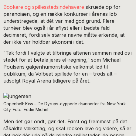
Bookere og spillesstedsindehavere
skruede op for
paranoiaen, og en række konkurser i årenes løb
understregede, at dét var med god grund. Flere
turnéer blev også i år aflyst eller i bedste fald
decimeret, fordi selv større navne måtte erkende, at
der ikke var holdbar økonomi i det.
”Tak fordi I valgte at tilbringe aftenen sammen med os i
stedet for at betale jeres el-regning,” som Michael
Poulsens galgenhumoristiske velkomst lød til
publikum, da Volbeat spillede for en – trods alt –
udsolgt Royal Arena tidligere på året.
Copenhell: Kiss – De Dyrups-dyppede drønnerter fra New York
City. Foto: Eddie Michel
Men det gør ondt, gør det. Først og fremmest på det
såkaldte vækstlag, og skal rocken leve og videre, så er
det nok dér ude på de mindre spillesteder, de penge,