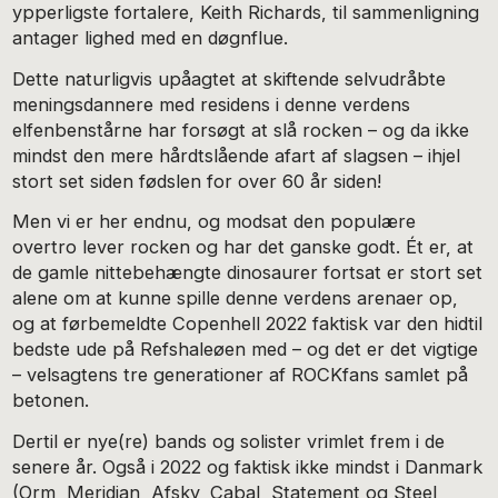
ypperligste fortalere, Keith Richards, til sammenligning
antager lighed med en døgnflue.
Dette naturligvis upåagtet at skiftende selvudråbte
meningsdannere med residens i denne verdens
elfenbenstårne har forsøgt at slå rocken – og da ikke
mindst den mere hårdtslående afart af slagsen – ihjel
stort set siden fødslen for over 60 år siden!
Men vi er her endnu, og modsat den populære
overtro lever rocken og har det ganske godt. Ét er, at
de gamle nittebehængte dinosaurer fortsat er stort set
alene om at kunne spille denne verdens arenaer op,
og at førbemeldte Copenhell 2022 faktisk var den hidtil
bedste ude på Refshaleøen med – og det er det vigtige
– velsagtens tre generationer af ROCKfans samlet på
betonen.
Dertil er nye(re) bands og solister vrimlet frem i de
senere år. Også i 2022 og faktisk ikke mindst i Danmark
(Orm, Meridian, Afsky, Cabal, Statement og Steel