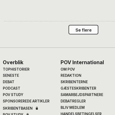
Se flere
Footer
Overblik
POV International
TOPHISTORIER
OM POV
SENESTE
REDAKTION
DEBAT
SKRIBENTERNE
PODCAST
GÆSTESKRIBENTER
POV STUDY
SAMARBEJDSPARTNERE
SPONSOREREDE ARTIKLER
DEBATREGLER
BLIV MEDLEM
SKRIBENTBASEN
HANDELSBETINGELSER
POV STUDY