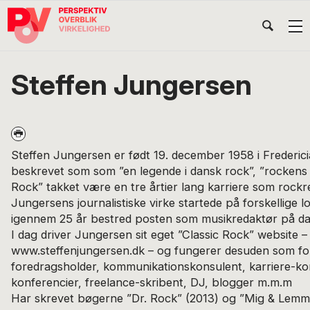
Gå
Skip
Gå
Head
direkte
til
direkte
til
indhold
til
Højr
primær
footer
Søg
på
navigation
Steffen Jungersen
POV
International
Steffen Jungersen er født 19. december 1958 i Fredericia
beskrevet som som ”en legende i dansk rock”, ”rockens s
Rock” takket være en tre årtier lang karriere som rock
Jungersens journalistiske virke startede på forskellige l
igennem 25 år bestred posten som musikredaktør på da
I dag driver Jungersen sit eget ”Classic Rock” website –
www.steffenjungersen.dk – og fungerer desuden som for
foredragsholder, kommunikationskonsulent, karriere-ko
konferencier, freelance-skribent, DJ, blogger m.m.m
Har skrevet bøgerne ”Dr. Rock” (2013) og ”Mig & Lemm