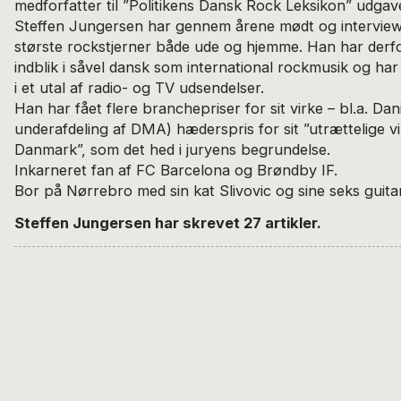
medforfatter til ”Politikens Dansk Rock Leksikon” udga
Steffen Jungersen har gennem årene mødt og interview
største rockstjerner både ude og hjemme. Han har derfo
indblik i såvel dansk som international rockmusik og ha
i et utal af radio- og TV udsendelser.
Han har fået flere branchepriser for sit virke – bl.a. Da
underafdeling af DMA) hæderspris for sit ”utrættelige vi
Danmark”, som det hed i juryens begrundelse.
Inkarneret fan af FC Barcelona og Brøndby IF.
Bor på Nørrebro med sin kat Slivovic og sine seks guita
Steffen Jungersen har skrevet 27 artikler.