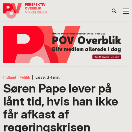
Gå
Skip
Gå
Head
direkte
til
direkte
til
indhold
til
Højr
primær
footer
Søg
på
navigation
POV
International
Indland
·
Politik
|
Læsetid
4
min.
Søren Pape lever på
lånt tid, hvis han ikke
får afkast af
regeringskrisen