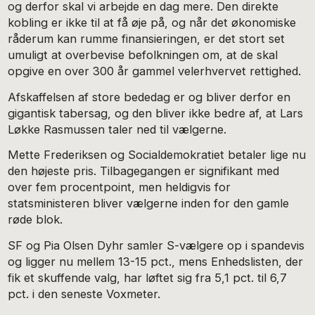
og derfor skal vi arbejde en dag mere. Den direkte
kobling er ikke til at få øje på, og når det økonomiske
råderum kan rumme finansieringen, er det stort set
umuligt at overbevise befolkningen om, at de skal
opgive en over 300 år gammel velerhvervet rettighed.
Afskaffelsen af store bededag er og bliver derfor en
gigantisk tabersag, og den bliver ikke bedre af, at Lars
Løkke Rasmussen taler ned til vælgerne.
Mette Frederiksen og Socialdemokratiet betaler lige nu
den højeste pris. Tilbagegangen er signifikant med
over fem procentpoint, men heldigvis for
statsministeren bliver vælgerne inden for den gamle
røde blok.
SF og Pia Olsen Dyhr samler S-vælgere op i spandevis
og ligger nu mellem 13-15 pct., mens Enhedslisten, der
fik et skuffende valg, har løftet sig fra 5,1 pct. til 6,7
pct. i den seneste Voxmeter.