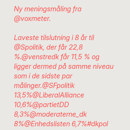
Ny meningsmåling fra
@voxmeter
.
Laveste tilslutning i 8 år til
@Spolitik
, der får 22,8
%.
@venstredk
får 11,5 % og
ligger dermed på samme niveau
som i de sidste par
målinger.
@SFpolitik
13,5%
@LiberalAlliance
10,6%
@partietDD
8,3%
@moderaterne_dk
8%
@Enhedslisten
6,7%
#dkpol