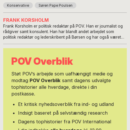
Konservative
Søren Pape Poulsen
FRANK KORSHOLM
Frank Korsholm er politisk redaktør på POV. Han er journalist og
rådgiver samt konsulent. Han har blandt andet arbejdet som
politisk redaktør og lederskribent på Børsen og har også været
pressechef for de Konservative samt særlig rådgiver og
taleskriver for bl.a. tre ministre - Bendt Bendtsen, Lene Espersen
og Jakob Axel Nielsen samt Gitte Seeberg. Frank Korsholm har
POV Overblik
også været kommunikations-og politisk chef i AutoBranchen
Danmark.
Støt POV’s arbejde som uafhængigt medie og
modtag
POV Overblik
samt dagens udvalgte
tophistorier alle hverdage, direkte i din
postkasse.
Et kritisk nyhedsoverblik fra ind- og udland
Indsigt baseret på selvstændig research
Dagens tophistorier fra POV International