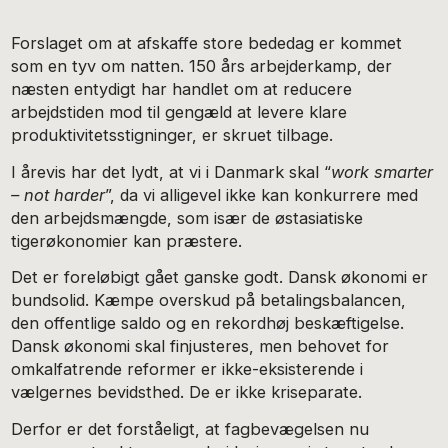
Forslaget om at afskaffe store bededag er kommet
som en tyv om natten. 150 års arbejderkamp, der
næsten entydigt har handlet om at reducere
arbejdstiden mod til gengæld at levere klare
produktivitetsstigninger, er skruet tilbage.
I årevis har det lydt, at vi i Danmark skal “
work smarter
– not harder
”, da vi alligevel ikke kan konkurrere med
den arbejdsmængde, som især de østasiatiske
tigerøkonomier kan præstere.
Det er foreløbigt gået ganske godt. Dansk økonomi er
bundsolid. Kæmpe overskud på betalingsbalancen,
den offentlige saldo og en rekordhøj beskæftigelse.
Dansk økonomi skal finjusteres, men behovet for
omkalfatrende reformer er ikke-eksisterende i
vælgernes bevidsthed. De er ikke kriseparate.
Derfor er det forståeligt, at fagbevægelsen nu