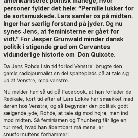
amerikaniseret politisk manege, hvor
personer fylder det hele: “Pernille lukker for
de sortsmuskede. Lars samler os på midten.
Inger har særlig forstand på jyder. Og nu
synes Jens, at feministerne er gået for
vidt.” For Jesper Grunwald minder dansk
politik i stigende grad om Cervantes
vidunderlige historie om Don Quixote.
Da Jens Rohde i sin tid forlod Venstre, brugte den
gamle radiojournalist en del spalteplads på at tale sig
ud af Venstre, mod venstre.
Nu melder han så ud på Facebook, at han forlader de
Radikale, kort tid efter at Lars Løkke har smækket med
døren hos Venstre, og så begynder den politisk godt
sælgende jyde, Rohde, at tale sig mod højre, men ind
mod midten. Så feminismen og Thunberg får lige en
tur med, hvad han åbentbart må mene, er
snusfornuftens forhammer: