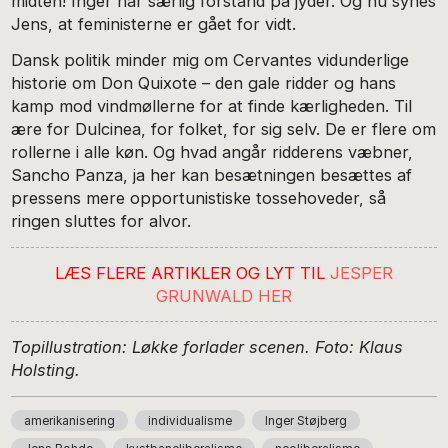
midten! Inger har særlig forstand på jyder. Og nu synes
Jens, at feministerne er gået for vidt.
Dansk politik minder mig om Cervantes vidunderlige
historie om Don Quixote – den gale ridder og hans
kamp mod vindmøllerne for at finde kærligheden. Til
ære for Dulcinea, for folket, for sig selv. De er flere om
rollerne i alle køn. Og hvad angår ridderens væbner,
Sancho Panza, ja her kan besætningen besættes af
pressens mere opportunistiske tossehoveder, så
ringen sluttes for alvor.
LÆS FLERE ARTIKLER OG LYT TIL
JESPER
GRUNWALD HER
Topillustration: Løkke forlader scenen. Foto: Klaus
Holsting.
amerikanisering
individualisme
Inger Støjberg