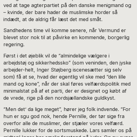
ved at tage agterpartiet på den danske menigmand og
– kvinde, der bare hader de muslimske horder så
indædt, at de aldrig får læst det med småt.
Sandhedens time vil komme senere, når Vermund er
blevet stor nok til at påvirke en kommende, borgerlig
regering.
Først i det øjeblik vil de “almindelige vælgere i
arbejdstøj og sikkerhedssko” (som veninden, den jyske
arbejder-helt, Inger Støjberg iscenesætter sig selv
som) få at se, hvad der egentlig vil ske med “den lille
mand og kone”, når der skal føres velfærdspolitik med
minimalstat på af et parti, der er designet og købt af
de vrede, rige på den nordsjællandske guldkyst.
“Men det’ da lige meget”, hører jeg folk indvende. “For
hun er sgu god nok, hende Pernille, der tør sige fra
overfor alle de muslimer, der stjæler vores velfærd.
Pernille lukker for de sortsmuskede. Lars samler os på