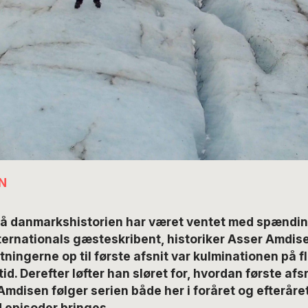
N
på danmarkshistorien har været ventet med spændin
ternationals gæsteskribent, historiker Asser Amdise
ningerne op til første afsnit var kulminationen på fl
id. Derefter løfter han sløret for, hvordan første af
Amdisen følger serien både her i foråret og efteråre
d episoder bringes.