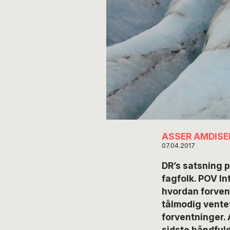
ASSER AMDISE
07.04.2017
DR’s satsning 
fagfolk. POV In
hvordan forvent
tålmodig ventet
forventninger. 
sidste håndful