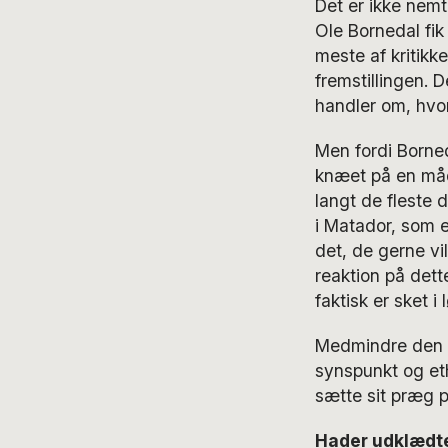
Det er ikke nemt
Ole Bornedal fik
meste af kritikk
fremstillingen. D
handler om, hvor
Men fordi Borned
knæet på en må
langt de fleste 
i Matador, som e
det, de gerne vi
reaktion på det
faktisk er sket i
Medmindre den ny
synspunkt og eth
sætte sit præg p
Hader udklædte