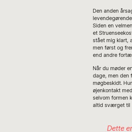
Den anden årsag
levendegørende 
Siden en velmen
et Struenseekos
stået mig klart,
men først og fre
end andre fortæll
Når du møder en 
dage, men den fa
møgbeskidt. Hun 
øjenkontakt med
selvom formen k
altid sværget til
Dette er