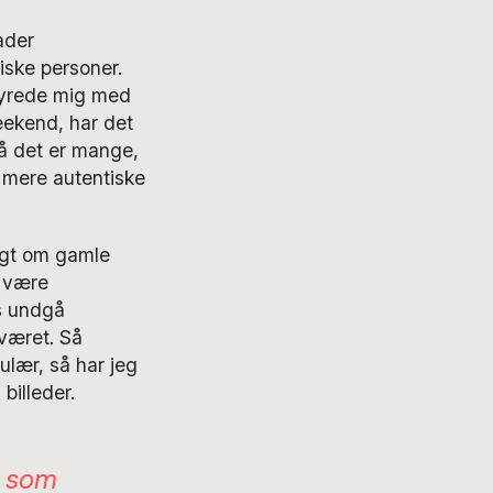
ader
iske personer.
tyrede mig med
eekend, har det
på det er mange,
r mere autentiske
tigt om gamle
g være
is undgå
været. Så
lær, så har jeg
billeder.
en som