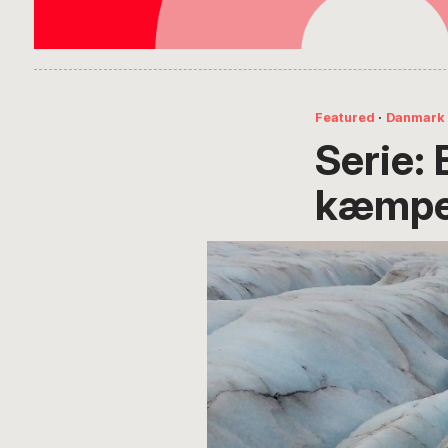
Featured
·
Danmark
Serie: 
kæmpe