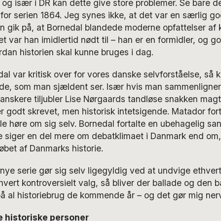
 og især i DR kan dette give store problemer. Se bare d
 for serien 1864. Jeg synes ikke, at det var en særlig g
en gik på, at Bornedal blandede moderne opfattelser af kr
et var han imidlertid nødt til – han er en formidler, og g
dan historien skal kunne bruges i dag.
al var kritisk over for vores danske selvforståelse, så
de, som man sjældent ser. Især hvis man sammenlign
danskere tiljubler Lise Nørgaards tandløse snakken mag
r godt skrevet, men historisk intetsigende. Matador for
lle høre om sig selv. Bornedal fortalte en ubehagelig s
te siger en del mere om debatklimaet i Danmark end om
 løbet af Danmarks historie.
e serie gør sig selv ligegyldig ved at undvige ethvert
vert kontroversielt valg, så bliver der ballade og den 
å al historiebrug de kommende år – og det gør mig ner
 historiske personer