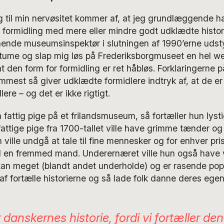
 til min nervøsitet kommer af, at jeg grundlæggende h
formidling med mere eller mindre godt udklædte histor
ende museumsinspektør i slutningen af 1990’erne uds
tume og slap mig løs på Frederiksborgmuseet en hel w
 at den form for formidling er ret håbløs. Forklaringerne 
mmest så giver udklædte formidlere indtryk af, at de e
ere – og det er ikke rigtigt.
fattig pige på et frilandsmuseum, så fortæller hun lys
ttige pige fra 1700-tallet ville have grimme tænder o
ville undgå at tale til fine mennesker og for enhver pr
 en fremmed mand. Underernæret ville hun også have 
an meget (blandt andet underholde) og er rasende popu
 af fortælle historierne og så lade folk danne deres egen 
 danskernes historie, fordi vi fortæller d