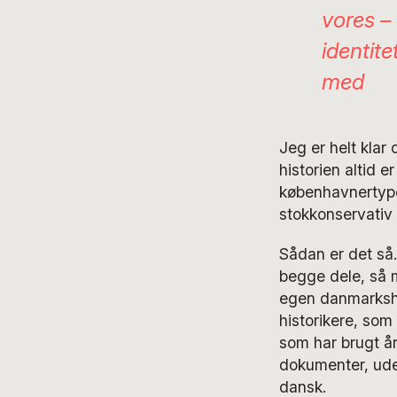
vores – 
identit
med
Jeg er helt klar 
historien altid e
københavnertype
stokkonservativ 
Sådan er det så
begge dele, så m
egen danmarkshi
historikere, som
som har brugt å
dokumenter, uden
dansk.