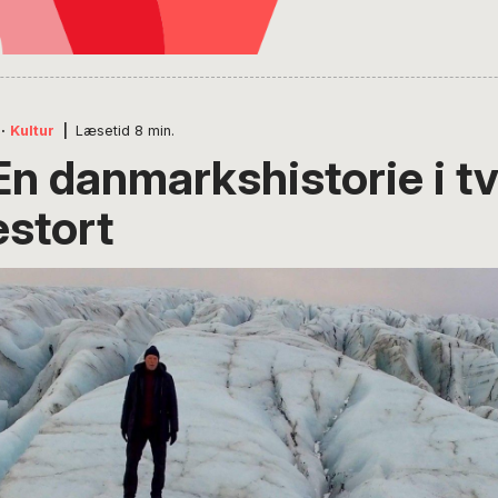
·
Kultur
|
Læsetid
8
min.
En danmarkshistorie i tv
stort