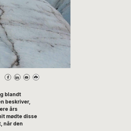
g blandt
n beskriver,
ere års
snit mødte disse
t, når den