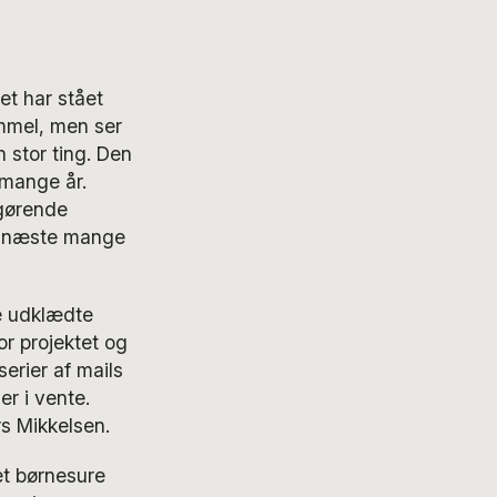
et har stået
ammel, men ser
 stor ting. Den
 mange år.
fgørende
de næste mange
re udklædte
or projektet og
erier af mails
er i vente.
rs Mikkelsen.
get børnesure