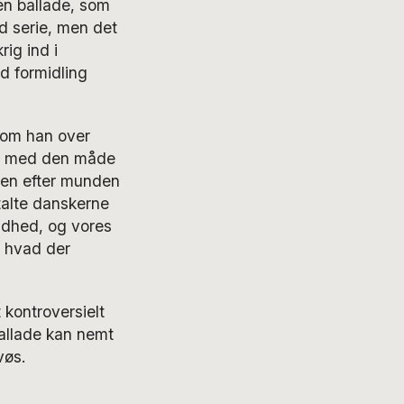
en ballade, som
od serie, men det
ig ind i
od formidling
 kom han over
er med den måde
ten efter munden
talte danskerne
andhed, og vores
, hvad der
 kontroversielt
ballade kan nemt
vøs.