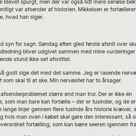
e blevet spurgt, men der var også lidt mere seriøse be
tligt var afsender af historien. Mikkelsen er fortællere
ve, hvad han siger.
rtid syn for sagn. Søndag aften gled første afsnit over 
dledning bliver udgivet sammen med mine vurderinger af
vende stund ikke set afsnittet.
 så godt sige det med det samme. Jeg er rasende nervø
som skal til at ske. Min nervøsitet har to årsager.
r afsenderproblemet større end man tror. Der er ikke én
, som man bare kan fortælle – der er tusinder, og de er i
 lange linjer gennem flere tusinde års historie kræver, 
 hvis man oven i købet skal gøre den interessant, så s
verordnet fortælling, som kan bære seeren igennem fra st