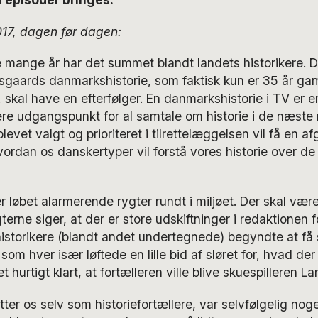
017, dagen før dagen:
mange år har det summet blandt landets historikere. D
jersgaards danmarkshistorie, som faktisk kun er 35 år g
skal have en efterfølger. En danmarkshistorie i TV er en
re udgangspunkt for al samtale om historie i de næste
evet valgt og prioriteret i tilrettelæggelsen vil få en a
vordan os danskertyper vil forstå vores historie over 
r løbet alarmerende rygter rundt i miljøet. Der skal væ
terne siger, at der er store udskiftninger i redaktionen f
torikere (blandt andet undertegnede) begyndte at få s
m hver især løftede en lille bid af sløret for, hvad der 
 hurtigt klart, at fortælleren ville blive skuespilleren La
atter os selv som historiefortællere, var selvfølgelig no