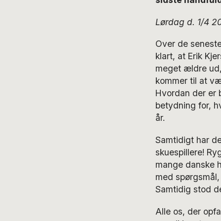
Lørdag d. 1/4 2
Over de seneste 
klart, at Erik K
meget ældre ud, 
kommer til at væ
Hvordan der er bl
betydning for, h
år.
Samtidigt har de
skuespillere! Ryg
mange danske his
med spørgsmål, so
Samtidig stod det
Alle os, der opf