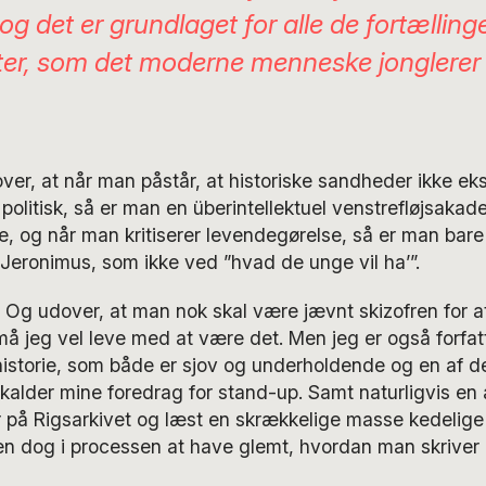
og det er grundlaget for alle de fortælling
eter, som det moderne menneske jonglerer
over, at når man påstår, at historiske sandheder ikke eks
r politisk, så er man en überintellektuel venstrefløjsakad
, og når man kritiserer levendegørelse, så er man bar
Jeronimus, som ikke ved ”hvad de unge vil ha’”.
. Og udover, at man nok skal være jævnt skizofren for 
å jeg vel leve med at være det. Men jeg er også forfatte
storie, som både er sjov og underholdende og en af d
 kalder mine foredrag for stand-up. Samt naturligvis en a
r på Rigsarkivet og læst en skrækkelige masse kedelig
 dog i processen at have glemt, hvordan man skriver e