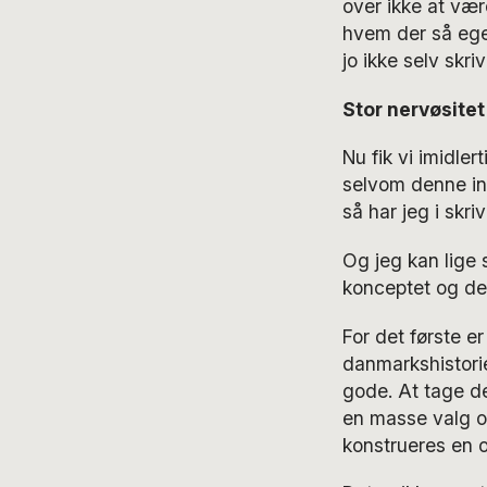
over ikke at vær
hvem der så egen
jo ikke selv skri
Stor nervøsitet
Nu fik vi imidle
selvom denne in
så har jeg i skri
Og jeg kan lige
konceptet og det 
For det første e
danmarkshistorie
gode. At tage de
en masse valg og
konstrueres en o