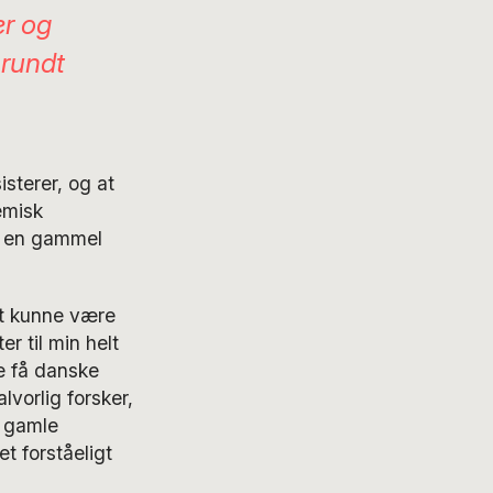
er og
 rundt
isterer, og at
emisk
e en gammel
at kunne være
r til min helt
e få danske
lvorlig forsker,
e gamle
t forståeligt