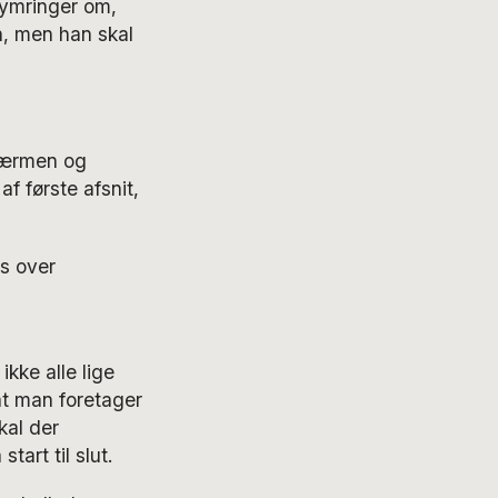
kymringer om,
n, men han skal
skærmen og
 første afsnit,
s over
kke alle lige
at man foretager
kal der
art til slut.