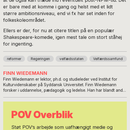
er bare med at komme i gang og helst med et lidt
større ambitionsniveau, end vi fx har set inden for
folkeskoleområdet.
Ellers er der, for nu at citere titlen på en populær
Shakespeare-komedie, igen mest tale om stort ståhej
for ingenting.
reformer
Regeringen
velfædsstaten
Velfærdssamfund
FINN WIEDEMANN
Finn Wiedemann er lektor, ph.d. og studieleder ved Institut for
Kulturvidenskaber på Syddansk Universitet. Finn Wiedemann
forsker i uddannelse, pædagogik og ledelse. Han har blandt andet
skrevet bøgerne: Send mere ledelse. En analyse af
ledersamfundets konsekvenser (2016), kanten af ledelse.
Analyser af aktuelle konstruktive og destruktive ledelsesformer
POV Overblik
(2019). Syddansk Universitetsforlag.
Støt POV’s arbejde som uafhængigt medie og