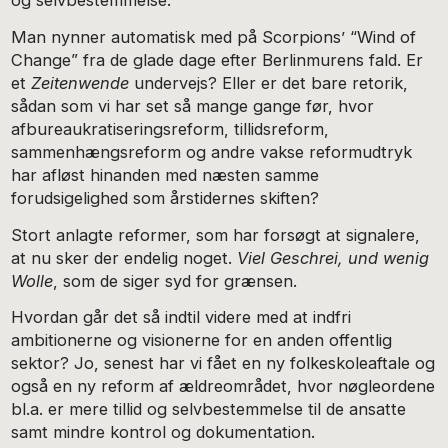
og selvbestemmelse.
Man nynner automatisk med på Scorpions’ “Wind of
Change” fra de glade dage efter Berlinmurens fald. Er
et
Zeitenwende
undervejs? Eller er det bare retorik,
sådan som vi har set så mange gange før, hvor
afbureaukratiseringsreform, tillidsreform,
sammenhængsreform og andre vakse reformudtryk
har afløst hinanden med næsten samme
forudsigelighed som årstidernes skiften?
Stort anlagte reformer, som har forsøgt at signalere,
at nu sker der endelig noget.
Viel Geschrei, und wenig
Wolle
, som de siger syd for grænsen.
Hvordan går det så indtil videre med at indfri
ambitionerne og visionerne for en anden offentlig
sektor? Jo, senest har vi fået en ny folkeskoleaftale og
også en ny reform af ældreområdet, hvor nøgleordene
bl.a. er mere tillid og selvbestemmelse til de ansatte
samt mindre kontrol og dokumentation.