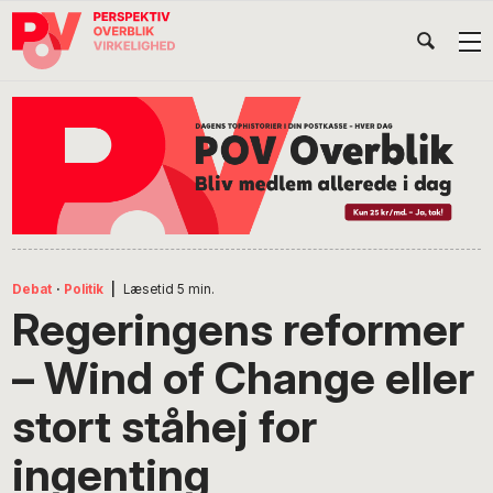
Gå
Skip
Gå
Head
direkte
til
direkte
til
indhold
til
Højr
primær
footer
Søg
på
navigation
POV
International
Debat
·
Politik
|
Læsetid
5
min.
Regeringens reformer
– Wind of Change eller
stort ståhej for
ingenting