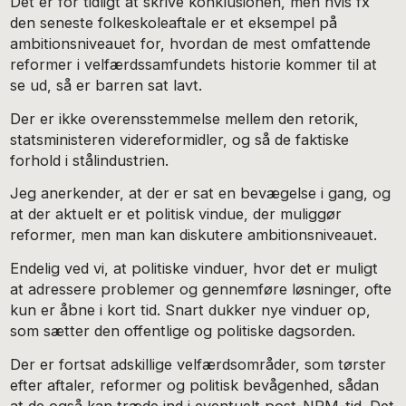
Det er for tidligt at skrive konklusionen, men hvis fx
den seneste folkeskoleaftale er et eksempel på
ambitionsniveauet for, hvordan de mest omfattende
reformer i velfærdssamfundets historie kommer til at
se ud, så er barren sat lavt.
Der er ikke overensstemmelse mellem den retorik,
statsministeren videreformidler, og så de faktiske
forhold i stålindustrien.
Jeg anerkender, at der er sat en bevægelse i gang, og
at der aktuelt er et politisk vindue, der muliggør
reformer, men man kan diskutere ambitionsniveauet.
Endelig ved vi, at politiske vinduer, hvor det er muligt
at adressere problemer og gennemføre løsninger, ofte
kun er åbne i kort tid. Snart dukker nye vinduer op,
som sætter den offentlige og politiske dagsorden.
Der er fortsat adskillige velfærdsområder, som tørster
efter aftaler, reformer og politisk bevågenhed, sådan
at de også kan træde ind i eventuelt post-NPM-tid. Det