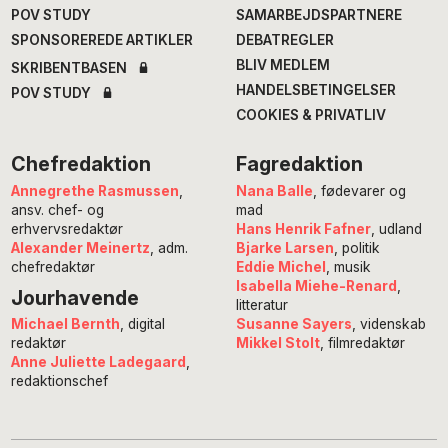
POV STUDY
SAMARBEJDSPARTNERE
SPONSOREREDE ARTIKLER
DEBATREGLER
BLIV MEDLEM
SKRIBENTBASEN
HANDELSBETINGELSER
POV STUDY
COOKIES & PRIVATLIV
Chefredaktion
Fagredaktion
Annegrethe Rasmussen
,
Nana Balle
, fødevarer og
ansv. chef- og
mad
erhvervsredaktør
Hans Henrik Fafner
, udland
Alexander Meinertz
, adm.
Bjarke Larsen
, politik
chefredaktør
Eddie Michel
, musik
Isabella Miehe-Renard
,
Jourhavende
litteratur
Susanne Sayers
, videnskab
Michael Bernth
, digital
Mikkel Stolt
, filmredaktør
redaktør
Anne Juliette Ladegaard
,
redaktionschef