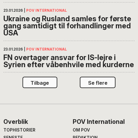
23.01.2026
|
POV INTERNATIONAL
Ukraine og Rusland samles for første
gang samtidigt til forhandlinger med
USA
23.01.2026
|
POV INTERNATIONAL
FN overtager ansvar for IS-lejre i
Syrien efter våbenhvile med kurderne
Tilbage
Se flere
Footer
Overblik
POV International
TOPHISTORIER
OM POV
SENESTE
REDAKTION