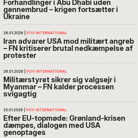
Forhandlinger i Abu Dhabi uden
gennembrud – krigen fortsætter i
Ukraine
26.01.2026
|
POV INTERNATIONAL
Iran advarer USA mod militært angreb
– FN kritiserer brutal nedkæmpelse af
protester
26.01.2026
|
POV INTERNATIONAL
Militærstyret sikrer sig valgsejr i
Myanmar – FN kalder processen
svigagtig
23.01.2026
|
POV INTERNATIONAL
Efter EU-topmøde: Grønland-krisen
dæmpes, dialogen med USA
genoptages