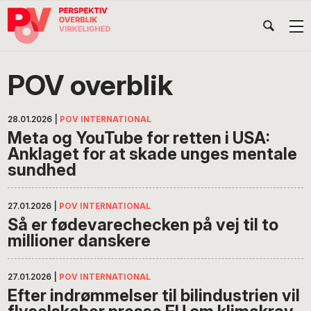
Gå
Skip
Gå
Head
direkte
til
direkte
til
indhold
til
Højr
primær
footer
Søg
på
navigation
POV overblik
POV
International
28.01.2026
|
POV INTERNATIONAL
Meta og YouTube for retten i USA:
Anklaget for at skade unges mentale
sundhed
27.01.2026
|
POV INTERNATIONAL
Så er fødevarechecken på vej til to
millioner danskere
27.01.2026
|
POV INTERNATIONAL
Efter indrømmelser til bilindustrien vil