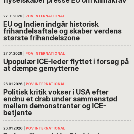
flyselskaber presse EU om klimakrav
27.01.2026
|
POV INTERNATIONAL
EU og Indien indgår historisk
frihandelsaftale og skaber verdens
største frihandelszone
27.01.2026
|
POV INTERNATIONAL
Upopulær ICE-leder flyttet i forsøg på
at dæmpe gemytterne
26.01.2026
|
POV INTERNATIONAL
Politisk kritik vokser i USA efter
endnu et drab under sammenstød
mellem demonstranter og ICE-
betjente
26.01.2026
|
POV INTERNATIONAL