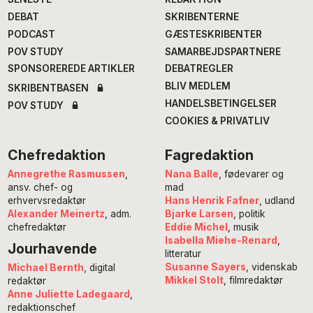
DEBAT
SKRIBENTERNE
PODCAST
GÆSTESKRIBENTER
POV STUDY
SAMARBEJDSPARTNERE
SPONSOREREDE ARTIKLER
DEBATREGLER
BLIV MEDLEM
SKRIBENTBASEN
HANDELSBETINGELSER
POV STUDY
COOKIES & PRIVATLIV
Chefredaktion
Fagredaktion
Annegrethe Rasmussen
,
Nana Balle
, fødevarer og
ansv. chef- og
mad
erhvervsredaktør
Hans Henrik Fafner
, udland
Alexander Meinertz
, adm.
Bjarke Larsen
, politik
chefredaktør
Eddie Michel
, musik
Isabella Miehe-Renard
,
Jourhavende
litteratur
Susanne Sayers
, videnskab
Michael Bernth
, digital
Mikkel Stolt
, filmredaktør
redaktør
Anne Juliette Ladegaard
,
redaktionschef