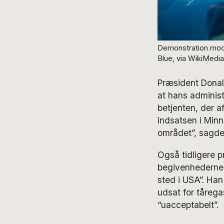
Demonstration mod i
Blue, via WikiMed
Præsident Donal
at hans administ
betjenten, der 
indsatsen i Minn
området”, sagde
Også tidligere p
begivenhederne i
sted i USA”. Han
udsat for tårega
“uacceptabelt”.