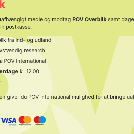
k
 uafhængigt medie og modtag
POV Overblik
samt dagen
din postkasse.
lik fra ind- og udland
elvstændig research
ra POV International
verdage
kl. 12.00
y
en giver du POV International mulighed for at bringe u