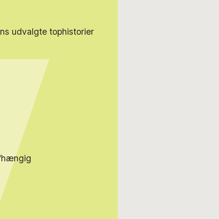
s udvalgte tophistorier
afhængig