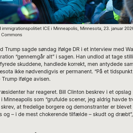
mmigrationspolitiet ICE i Minneapolis, Minnesota, 23. januar 2026
ia Commons
d Trump sagde søndag ifølge DR i et interview med Wall
ration “gennemgår alt” i sagen. Han undlod at tage stilli
affyrede skuddene, handlede korrekt, men antydede samt
esota ikke nødvendigvis er permanent. “På et tidspunkt v
 Trump ifølge avisen.
ræsidenter har reageret. Bill Clinton beskrev i et opslag
 Minneapolis som “grufulde scener, jeg aldrig havde tro
 skrev, at fredelige borgere og demonstranter er blevet
s og – i de mest chokerende tilfælde – skudt og dræbt”,