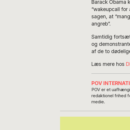
Barack Obama kal
“wakeupcall for a
sagen, at “mang
angreb”.
Samtidig fortsæt
og demonstrante
af de to dødelig
Læs mere hos
D
POV INTERNAT
POV er et uafhængig
redaktionel frihed 
medie.