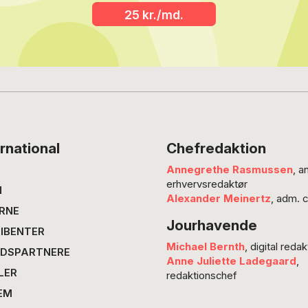
25 kr./md.
rnational
Chefredaktion
Annegrethe Rasmussen
, a
erhvervsredaktør
N
Alexander Meinertz
, adm. 
RNE
Jourhavende
IBENTER
Michael Bernth
, digital redak
DSPARTNERE
Anne Juliette Ladegaard
,
LER
redaktionschef
EM