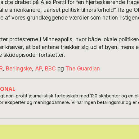
dte drabet på Alex Pretti for “en hjerteskærende trage
lle amerikanere, uanset politisk tilhørsforhold”. Ifølge 
e af vores grundlæggende værdier som nation i stigen
ter protesterne i Minneapolis, hvor både lokale politiker
r kræver, at betjentene trækker sig ud af byen, mens e
e skudepisoder fortsætter.
R
,
Berlingske
,
AP
,
BBC
og
The Guardian
IONAL
t non-profit journalistisk fællesskab med 130 skribenter og en 
for eksperter og meningsdannere. Vi har ingen betalingsmur og er e