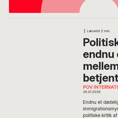
|
Læsetid
2
min.
Politis
endnu 
mellem
betjen
POV INTERNAT
26.01.2026
Endnu et dødeli
immigrationsmyn
politiske kritik 