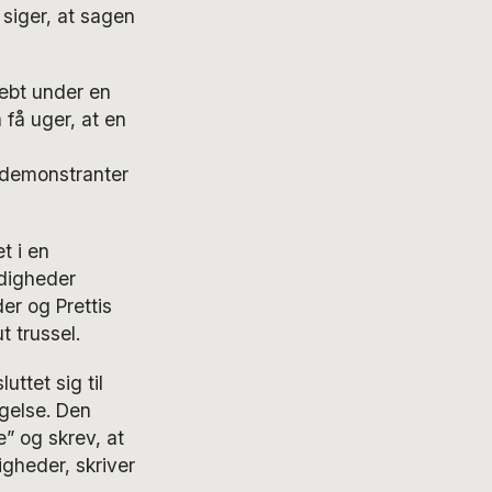
siger, at sagen
ræbt under en
 få uger, at en
 demonstranter
t i en
ndigheder
er og Prettis
t trussel.
uttet sig til
gelse. Den
” og skrev, at
gheder, skriver