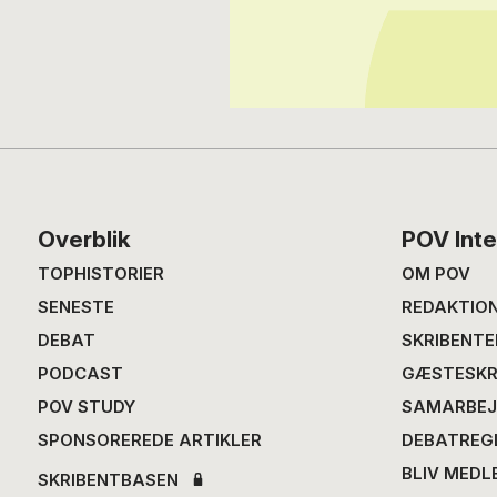
Footer
Overblik
POV Inte
TOPHISTORIER
OM POV
SENESTE
REDAKTIO
DEBAT
SKRIBENTE
PODCAST
GÆSTESKR
POV STUDY
SAMARBEJ
SPONSOREREDE ARTIKLER
DEBATREG
BLIV MEDL
SKRIBENTBASEN