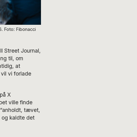
. Foto: Fibonacci
 Street Journal,
ng til, om
idig, at
il vi forlade
 på X
et ville finde
 “anholdt, tævet,
 og kaldte det