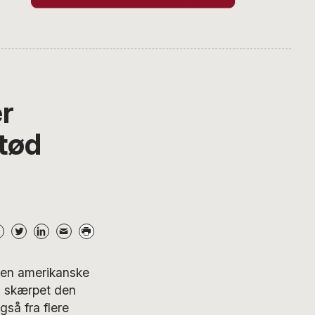
er
tød
den amerikanske
g skærpet den
gså fra flere