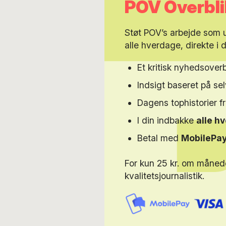
POV Overbli
Støt POV’s arbejde som
alle hverdage, direkte i 
Et kritisk nyhedsoverb
Indsigt baseret på s
Dagens tophistorier f
I din indbakke
alle h
Betal med
MobilePa
For kun 25 kr. om måned
kvalitetsjournalistik.