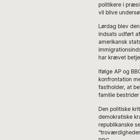
politikere i præ
vil blive undersø
Lørdag blev den 
indsats udført a
amerikansk stats
immigrationsind
har krævet betje
Ifølge AP og BBC 
konfrontation me
fastholder, at b
familie bestride
Den politiske kri
demokratiske kr
republikanske se
“troværdigheden 