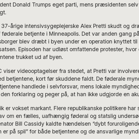
sident Donald Trumps eget parti, mens præsidenten selv 
gt.
37-årige intensivsygeplejerske Alex Pretti skudt og d
f føderale betjente i Minneapolis. Det var anden gang på
borger blev dræbt i byen under en operation knyttet til
satsen. Episoden har udløst omfattende protester, hvor
ntene trukket ud af byen.
viser videooptagelser fra stedet, at Pretti var involvere
d betjentene, kort før skuddene faldt. De føderale my
etjentene handlede i selvforsvar, mens lokale myndighed
r den forklaring og peger på, at han ikke udgjorde en aku
tik er vokset markant. Flere republikanske politikere har sl
av om en fælles, uafhængig føderal og statslig undersø
nator Bill Cassidy kaldte hændelsen “dybt foruroligende
er på spil” for både betjentene og de ansvarlige myndi