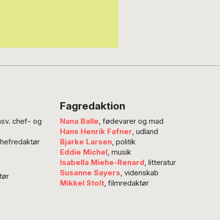
Fagredaktion
nsv. chef- og
Nana Balle
, fødevarer og mad
Hans Henrik Fafner
, udland
chefredaktør
Bjarke Larsen
, politik
Eddie Michel
, musik
Isabella Miehe-Renard
, litteratur
Susanne Sayers
, videnskab
tør
Mikkel Stolt
, filmredaktør