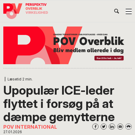
Gå
Skip
Gå
Head
direkte
til
direkte
til
indhold
til
Højr
primær
footer
Søg
på
navigation
POV
International
|
Læsetid
2
min.
Upopulær ICE-leder
flyttet i forsøg på at
dæmpe gemytterne
POV INTERNATIONAL
27.01.2026