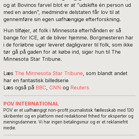
og at Bovinos farvel blot er at “udskifte én person ud
med en anden”, medmindre delstaten får lov til at
gennemføre sin egen uafhængige efterforskning.
Hun tilføjer, at folk i Minnesota efterhånden er så
bange for ICE, at de bliver hjemme. Borgmesteren har
i de forløbne uger leveret dagligvarer til folk, som ikke
tør gå på gaden for at købe ind, siger hun til The
Minnesota Star Tribune.
Læs
The Minnesota Star Tribune
, som blandt andet
har en fantastisk billedserie
Læs også på
BBC
,
CNN
og
Reuters
POV INTERNATIONAL
POV er et uafhængigt non-profit journalistisk fællesskab med 130
skribenter og en platform med redaktionel frihed for eksperter og
meningsdannere. Vi har ingen betalingsmur og er et reklamefrit
medie.