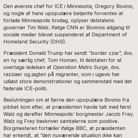
Den øverste chef for ICE i Minnesota, Gregory Bovino,
og nogle af hans upopulære betjente forventes at
forlade Minneapolis tirsdag, oplyser delstatens
guvernør Tim Walz. Ifølge CNN er Bovinos adgang til
sociale medier blevet suspenderet af Department of
Homeland Security (DHS).
Præsident Donald Trump har sendt “border czar”, dvs.
en ny særlig chef, Tom Homan, til delstaten for at
overtage ledelsen af
Operation Metro Surge
, dvs.
razziaer og jagten på migranter, som i ugevis har
udløst store demonstrationer og sammenstød med det
føderale ICE-politi.
Beslutningen om at fjerne den upopulære Bovino fra
jobbet kom efter, at præsidenten havde talt med først
Walz og derefter Minneapolis’ borgmester Jacob Frey.
Walz og Frey beskriver samtalerne som positive.
Borgmesteren fortæller ifølge BBC, at præsidenten
har erkendt, at “den nuværende situation ikke kan