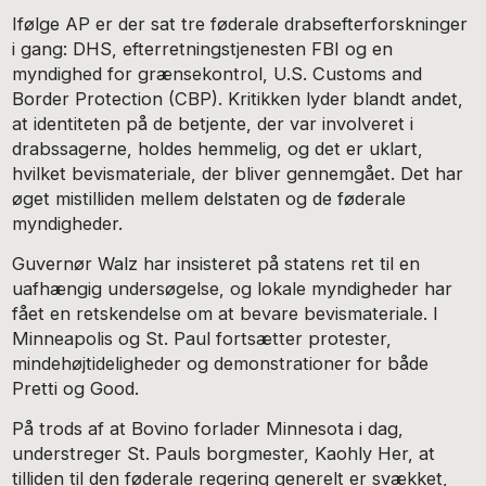
Ifølge AP er der sat tre føderale drabsefterforskninger
i gang: DHS, efterretningstjenesten FBI og en
myndighed for grænsekontrol, U.S. Customs and
Border Protection (CBP). Kritikken lyder blandt andet,
at identiteten på de betjente, der var involveret i
drabssagerne, holdes hemmelig, og det er uklart,
hvilket bevismateriale, der bliver gennemgået. Det har
øget mistilliden mellem delstaten og de føderale
myndigheder.
Guvernør Walz har insisteret på statens ret til en
uafhængig undersøgelse, og lokale myndigheder har
fået en retskendelse om at bevare bevismateriale. I
Minneapolis og St. Paul fortsætter protester,
mindehøjtideligheder og demonstrationer for både
Pretti og Good.
På trods af at Bovino forlader Minnesota i dag,
understreger St. Pauls borgmester, Kaohly Her, at
tilliden til den føderale regering generelt er svækket,