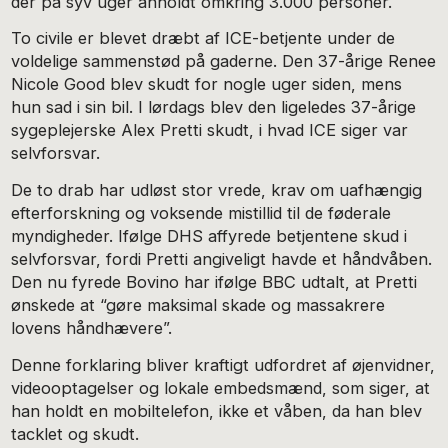
der på syv uger anholdt omkring 3.000 personer.
To civile er blevet dræbt af ICE-betjente under de
voldelige sammenstød på gaderne. Den 37-årige Renee
Nicole Good blev skudt for nogle uger siden, mens
hun sad i sin bil. I lørdags blev den ligeledes 37-årige
sygeplejerske Alex Pretti skudt, i hvad ICE siger var
selvforsvar.
De to drab har udløst stor vrede, krav om uafhængig
efterforskning og voksende mistillid til de føderale
myndigheder. Ifølge DHS affyrede betjentene skud i
selvforsvar, fordi Pretti angiveligt havde et håndvåben.
Den nu fyrede Bovino har ifølge BBC udtalt, at Pretti
ønskede at “gøre maksimal skade og massakrere
lovens håndhævere”.
Denne forklaring bliver kraftigt udfordret af øjenvidner,
videooptagelser og lokale embedsmænd, som siger, at
han holdt en mobiltelefon, ikke et våben, da han blev
tacklet og skudt.