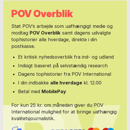
POV Overblik
Støt POV’s arbejde som uafhængigt medie og
modtag
POV Overblik
samt dagens udvalgte
tophistorier alle hverdage, direkte i din
postkasse.
Et kritisk nyhedsoverblik fra ind- og udland
Indsigt baseret på selvstændig research
Dagens tophistorier fra POV International
I din indbakke
alle hverdage
kl. 12.00
Betal med
MobilePay
For kun 25 kr. om måneden giver du POV
International mulighed for at bringe uafhængig
kvalitetsjournalistik.