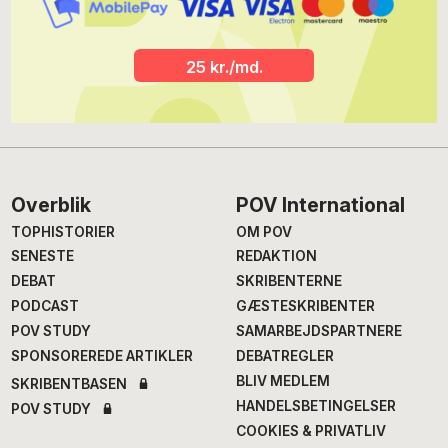
25 kr./md.
Footer
Overblik
POV International
TOPHISTORIER
OM POV
SENESTE
REDAKTION
DEBAT
SKRIBENTERNE
PODCAST
GÆSTESKRIBENTER
POV STUDY
SAMARBEJDSPARTNERE
SPONSOREREDE ARTIKLER
DEBATREGLER
BLIV MEDLEM
SKRIBENTBASEN
HANDELSBETINGELSER
POV STUDY
COOKIES & PRIVATLIV