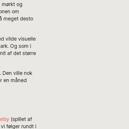
, mørkt og
sionen om
så meget desto
d vilde visuelle
mark. Og som i
it af det større
 Den ville nok
or en måned
erby
(spillet af
i følger rundt i