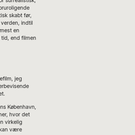
r surrealistisk,
oruroligende
sk skabt før,
verden, indtil
rmest en
 tid, end filmen
film, jeg
verbevisende
t.
dens København,
ner, hvor det
 virkelig
 kan være