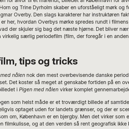
en for alvor til et mareridt, billedet af København for alvo
orn og Trine Dyrholm skaber en uforståeligt mørk og f
mar Overby. Den slags karakterer har instruktøren fakti
er her, hvordan Overbys mørke spredes rundt i filmens 
vad der skjuler sig bag det næste hjørne. Det bliver næ
 virkelig særlig periodefilm (film, der foregår i en anden
ilm, tips og tricks
 med nålen
nok den mest overbevisende danske periode
set. Det koster så meget at genskabe fortiden på en o
lledet i
Pigen med nålen
virker komplet gennemarbejde
nogen som helst måde er et troværdigt billede af samti
deligvis optaget uden for landets grænser, og der er sce
som om, København er en bjergby. Men det virker som en
n filmkulisse, og at den verden så rent geografisk ikke