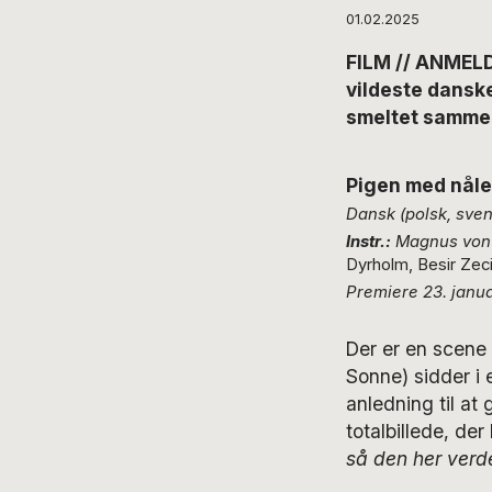
01.02.2025
FILM // ANMEL
vildeste danske
smeltet sammen 
Pigen med nål
Dansk (polsk, sven
Instr.:
Magnus von
Dyrholm, Besir Zeci
Premiere 23. janua
Der er en scene
Sonne) sidder i 
anledning til at
totalbillede, de
så den her verd