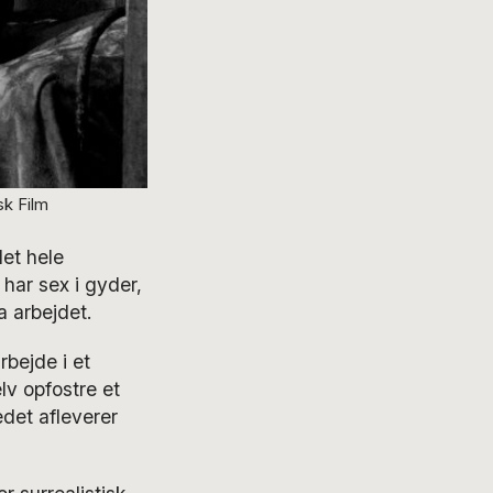
sk Film
det hele
 har sex i gyder,
a arbejdet.
bejde i et
lv opfostre et
det afleverer