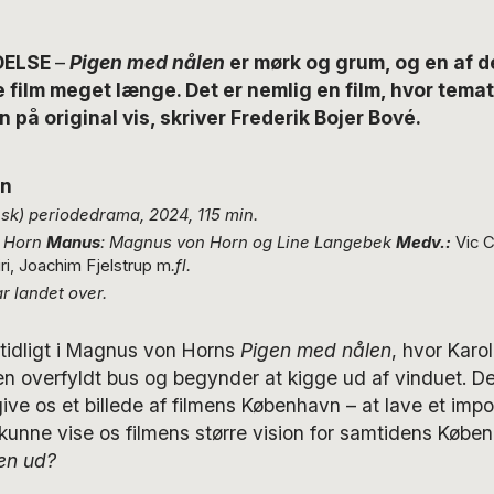
DELSE
–
Pigen med nålen
er mørk og grum, og en af d
 film meget længe. Det er nemlig en film, hvor temat
på original vis, skriver Frederik Bojer Bové.
en
sk) periodedrama, 2024, 115 min.
 Horn
Manus
: Magnus von Horn og Line Langebek
Medv.:
Vic 
ri, Joachim Fjelstrup m
.fl.
r landet over.
 tidligt i Magnus von Horns
Pigen med nålen
, hvor Karo
en overfyldt bus og begynder at kigge ud af vinduet. 
 give os et billede af filmens København – at lave et im
r kunne vise os filmens større vision for samtidens Købe
en ud?