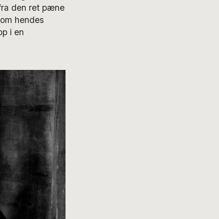
fra den ret pæne
ersom hendes
p i en