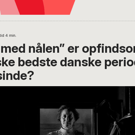
tid
4
min.
 med nålen” er opfindsom
ke bedste danske perio
sinde?