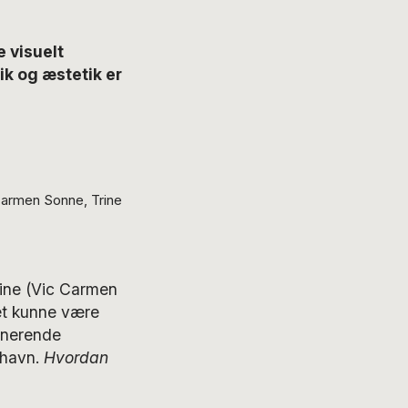
e visuelt
ik og æstetik er
Carmen Sonne, Trine
line (Vic Carmen
Det kunne være
ponerende
nhavn.
Hvordan