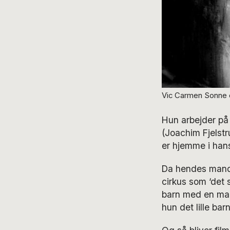
Vic Carmen Sonne og
Hun arbejder på 
(Joachim Fjelstru
er hjemme i hans 
Da hendes mand P
cirkus som ‘det 
barn med en man
hun det lille bar