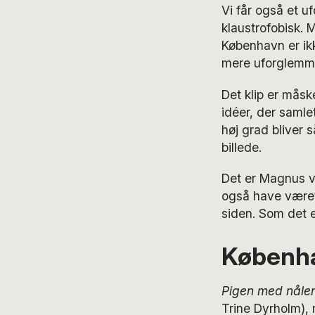
Vi får også et u
klaustrofobisk. 
København er ikk
mere uforglemme
Det klip er måsk
idéer, der samle
høj grad bliver 
billede.
Det er Magnus vo
også have været
siden. Som det e
Københa
Pigen med nåle
Trine Dyrholm), 