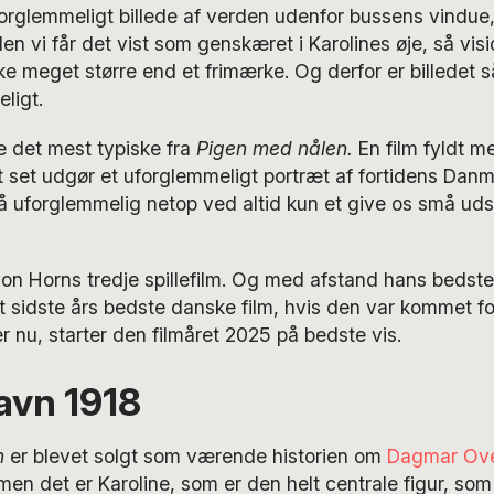
forglemmeligt billede af verden udenfor bussens vindue
Men vi får det vist som genskæret i Karolines øje, så vi
e meget større end et frimærke. Og derfor er billedet 
ligt.
e det mest typiske fra
Pigen med nålen.
En film fyldt me
t set udgør et uforglemmeligt portræt af fortidens Dan
så uforglemmelig netop ved altid kun et give os små udsn
n Horns tredje spillefilm. Og med afstand hans bedste.
 sidste års bedste danske film, hvis den var kommet f
r nu, starter den filmåret 2025 på bedste vis.
vn 1918
n
er blevet solgt som værende historien om
Dagmar Ov
men det er Karoline, som er den helt centrale figur, som v