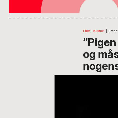
Film
·
Kultur
|
Læse
“Pigen
og mås
nogen