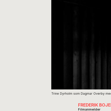
Trine Dyrholm som Dagmar Overby med m
FREDERIK BOJE
Filmanmelder