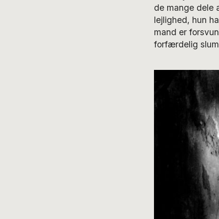
de mange dele a
lejlighed, hun h
mand er forsvund
forfærdelig slum