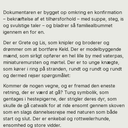
Dokumentaren er bygget op omkring en konfirmation
– bekræftelse af et tilhørsforhold – med suppe, steg, is
og svulstige taler – og bladrer så familiealbummet
igennem en for en.
Der er Grete og Lis, som knipler og broderer og
drømmer om at bortføre Keld. Der er modelbyggende
mænd, som sirligt opfører en hel lille by med vaterpas,
miniaturemursten og mørtel. Der er to unge knægte,
som kører i ring på stranden, rundt og rundt og rundt
og dermed rejser spørgsmålet:
Kommer de nogen vegne, og er fremad den eneste
retning, der er værd at gå? Tung symbolik, som
gentages i hestepigerne, der strigler deres dyr, som
skulle de gå catwalk for at ride ensomt gennem skoven
som en slags dannelsesrejse med naturen som både
start og slut. Der er enkebal og rottweilerhunde,
ensomhed og store vidder.