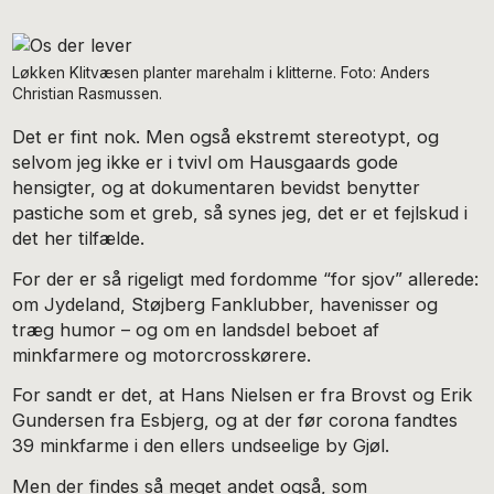
Løkken Klitvæsen planter marehalm i klitterne. Foto: Anders
Christian Rasmussen.
Det er fint nok. Men også ekstremt stereotypt, og
selvom jeg ikke er i tvivl om Hausgaards gode
hensigter, og at dokumentaren bevidst benytter
pastiche som et greb, så synes jeg, det er et fejlskud i
det her tilfælde.
For der er så rigeligt med fordomme “for sjov” allerede:
om Jydeland, Støjberg Fanklubber, havenisser og
træg humor – og om en landsdel beboet af
minkfarmere og motorcrosskørere.
For sandt er det, at Hans Nielsen er fra Brovst og Erik
Gundersen fra Esbjerg, og at der før corona fandtes
39 minkfarme i den ellers undseelige by Gjøl.
Men der findes så meget andet også, som