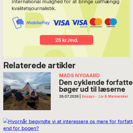
International mulighed for at bringe uafhængig
kvalitetsjournalistik.
25 kr./md.
Relaterede artikler
MADS NYGAARD
Den cyklende forfatter
bøger ud til læserne
26.07.2026
|
Essays
·
Liv & Mennesker