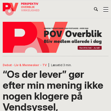
Gå
Skip
Gå
Head
direkte
til
direkte
til
indhold
til
Højr
primær
footer
Søg
på
navigation
POV
International
Debat
·
Liv & Mennesker
·
TV
|
Læsetid
3
min.
“Os der lever” gør
efter min mening ikke
nogen klogere på
Vendsyssel,