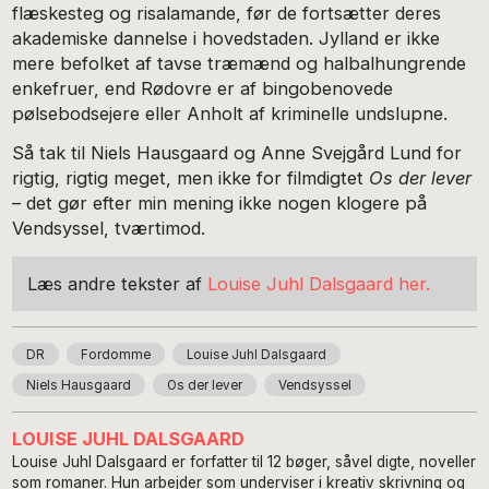
flæskesteg og risalamande, før de fortsætter deres
akademiske dannelse i hovedstaden. Jylland er ikke
mere befolket af tavse træmænd og halbalhungrende
enkefruer, end Rødovre er af bingobenovede
pølsebodsejere eller Anholt af kriminelle undslupne.
Så tak til Niels Hausgaard og Anne Svejgård Lund for
rigtig, rigtig meget, men ikke for filmdigtet
Os der lever
– det gør efter min mening ikke nogen klogere på
Vendsyssel, tværtimod.
Læs andre tekster af
Louise Juhl Dalsgaard her.
DR
Fordomme
Louise Juhl Dalsgaard
Niels Hausgaard
Os der lever
Vendsyssel
LOUISE JUHL DALSGAARD
Louise Juhl Dalsgaard er forfatter til 12 bøger, såvel digte, noveller
som romaner. Hun arbejder som underviser i kreativ skrivning og