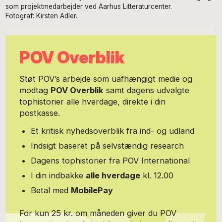
som projektmedarbejder ved Aarhus Litteraturcenter.
Fotograf: Kirsten Adler.
POV Overblik
Støt POV’s arbejde som uafhængigt medie og
modtag
POV Overblik
samt dagens udvalgte
tophistorier alle hverdage, direkte i din
postkasse.
Et kritisk nyhedsoverblik fra ind- og udland
Indsigt baseret på selvstændig research
Dagens tophistorier fra POV International
I din indbakke
alle hverdage
kl. 12.00
Betal med
MobilePay
For kun 25 kr. om måneden giver du POV