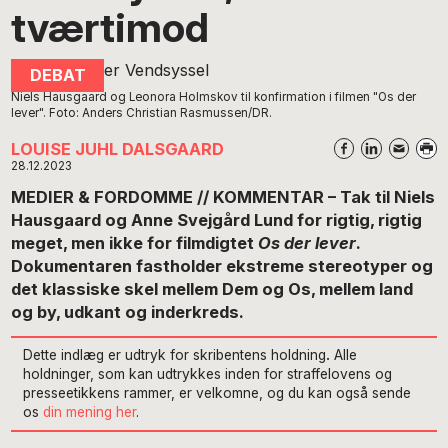
tværtimod
Niels Hausgaard og Leonora Holmskov til konfirmation i filmen "Os der
lever". Foto: Anders Christian Rasmussen/DR.
LOUISE JUHL DALSGAARD
28.12.2023
MEDIER & FORDOMME // KOMMENTAR – Tak til Niels
Hausgaard og Anne Svejgård Lund for rigtig, rigtig
meget, men ikke for filmdigtet
Os der lever
.
Dokumentaren fastholder ekstreme stereotyper og
det klassiske skel mellem Dem og Os, mellem land
og by, udkant og inderkreds.
Dette indlæg er udtryk for skribentens holdning
.
Alle
holdninger, som kan udtrykkes inden for straffelovens og
presseetikkens rammer, er velkomne, og du kan også sende
os
din mening her
.