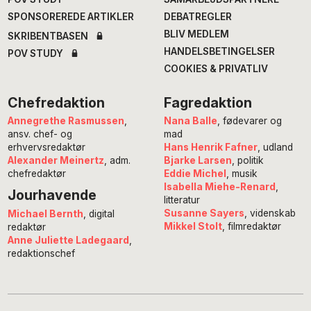
SPONSOREREDE ARTIKLER
DEBATREGLER
BLIV MEDLEM
SKRIBENTBASEN
HANDELSBETINGELSER
POV STUDY
COOKIES & PRIVATLIV
Chefredaktion
Fagredaktion
Annegrethe Rasmussen
,
Nana Balle
, fødevarer og
ansv. chef- og
mad
erhvervsredaktør
Hans Henrik Fafner
, udland
Alexander Meinertz
, adm.
Bjarke Larsen
, politik
chefredaktør
Eddie Michel
, musik
Isabella Miehe-Renard
,
Jourhavende
litteratur
Susanne Sayers
, videnskab
Michael Bernth
, digital
Mikkel Stolt
, filmredaktør
redaktør
Anne Juliette Ladegaard
,
redaktionschef