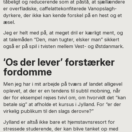
tåbeligt og reducerende som at påstå, at sjællændere
er overfladiske, caffelattekonfiterede Vanopslagh-
dyrkere, der ikke kan kende forskel på en hest og et
æsel.
Jeg er helt med på, at meget dril er kærligt ment, og
at talemåden “Den, man tugter, elsker man” sikkert
også er på spil i tvisten mellem Vest- og Østdanmark.
‘Os der lever’ forstærker
fordomme
Men jeg har i mit arbejde på tværs af landet alligevel
oplevet, at der er en tendens til subtil mobning, når
der for eksempel rejses tvivl om, om hvorvidt det “kan
betale sig” at afholde et kursus i Jylland. For “er der
virkelig publikum til den slags derovre?”
Jylland er altså ikke bare et hjemstavnsresort for
stressede studerende, der kan blive tanket op med