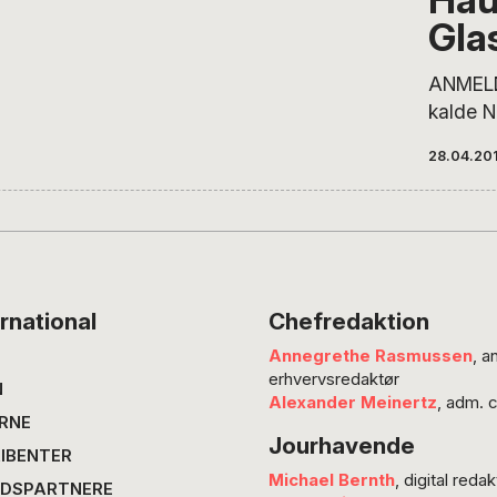
udgang
Gla
barndo
mellem
ANMELD
Aabenr
kalde N
nyeste
28.04.20
hånd 20
kunstne
er lige 
Der er 
meget 
holdnin
rnational
Chefredaktion
årige H
Annegrethe Rasmussen
, a
øvrigt 
erhvervsredaktør
bryde s
N
Alexander Meinertz
, adm. 
kunst. 
RNE
Jourhavende
side ka
IBENTER
oneman
Michael Bernth
, digital redak
DSPARTNERE