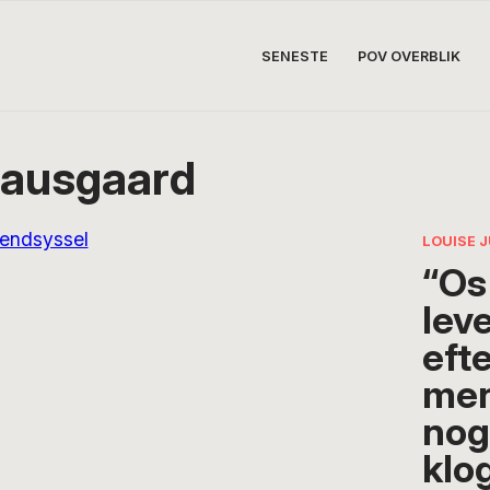
SENESTE
POV OVERBLIK
Hausgaard
LOUISE 
“Os
lev
eft
men
nog
klo