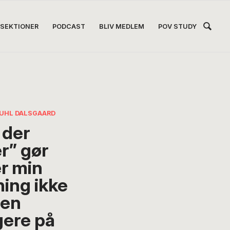
Hea
SEKTIONER
PODCAST
BLIV MEDLEM
POV STUDY
Høj
JUHL DALSGAARD
 der
er” gør
er min
ing ikke
en
gere på