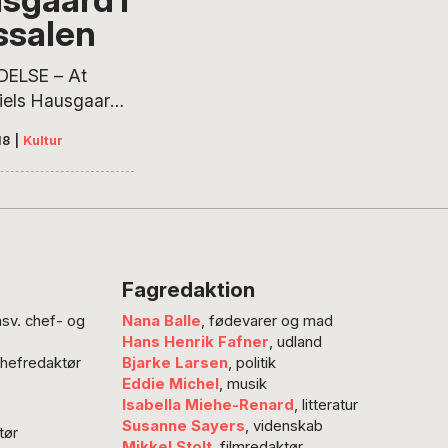
spunkt i
ssalen
msbyen Blans
 Sønderborg og
ELSE – At
aa – sange…
iels Hausgaards
 show ‘På egen
18
|
Kultur
18’ et
risk testamente
lovlig vældigt.
forhåbentlig
mere folkesang,
g og spas i 73-
Fagredaktion
ausgaard. I
nsv. chef- og
Nana Balle
, fødevarer og mad
ville han næppe
Hans Henrik Fafner
, udland
ig om ordet
chefredaktør
Bjarke Larsen
, politik
På den anden
Eddie Michel
, musik
n det nye
Isabella Miehe-Renard
, litteratur
show sagtens
Susanne Sayers
, videnskab
tør
Mikkel Stolt
, filmredaktør