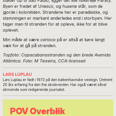
støder op til São Paulo, ligger det lille fiskerleje Paraty.
Byen er fredet af Unesco, og husene står, som de
gjorde i kolonitiden. Strandene her er paradisiske, og
stemningen er markant anderledes end i storbyen. Her
tager man til stranden for at opleve, ikke for at blive
oplevet.
Min måde at være
carioca
på er altså at køre langt
væk for at gå på stranden.
Topfoto: Copacabanastranden og den brede Avenida
Atlântica. Foto: M Teixeira, CCA-licensed
LARS LUPLAU
Lars Luplau er født i 1972 på den københavnske vestegn. Omtrent
20 års erfaring fra den frie skoleverden. Har også været såvel
skrivende som redigerende journalist.
POV Overblik