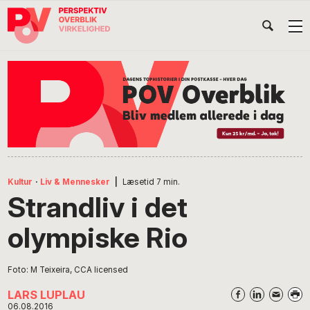
Gå
Skip
Gå
Head
direkte
til
direkte
til
indhold
til
Højr
primær
footer
Søg
på
navigation
POV
International
Kultur
·
Liv & Mennesker
|
Læsetid
7
min.
Strandliv i det
olympiske Rio
Foto: M Teixeira, CCA licensed
LARS LUPLAU
06.08.2016