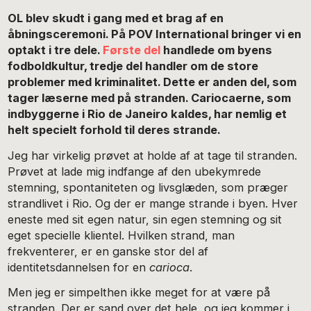
OL blev skudt i gang med et brag af en
åbningsceremoni. På POV International bringer vi en
optakt i tre dele.
Første del
handlede om byens
fodboldkultur, tredje del handler om de store
problemer med kriminalitet. Dette er anden del, som
tager læserne med på stranden. Cariocaerne, som
indbyggerne i Rio de Janeiro kaldes, har nemlig et
helt specielt forhold til deres strande.
Jeg har virkelig prøvet at holde af at tage til stranden.
Prøvet at lade mig indfange af den ubekymrede
stemning, spontaniteten og livsglæden, som præger
strandlivet i Rio. Og der er mange strande i byen. Hver
eneste med sit egen natur, sin egen stemning og sit
eget specielle klientel. Hvilken strand, man
frekventerer, er en ganske stor del af
identitetsdannelsen for en
carioca
.
Men jeg er simpelthen ikke meget for at være på
stranden. Der er sand over det hele, og jeg kommer i