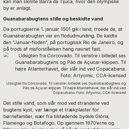
kan man skimte Barra da Tijuca, hvor den olympiske
by er anlagt.
Guanabarabugtens stille og beskidte vand
Da portugiserne 1. januar 1501 gik i land, troede de, at
Guanabarabugten var en flodudmunding. De kaldte
den ”Januar-floden”, på portugisisk Rio de Janeiro, og
på trods af misforståelsen hang navnet fast.
Udsigten fra Corcovado. Til venstre i billedet ses Guanabarabugtens og
Pão de Açucar-klippen. Til højre Atlanterhavet, der slår ind ved
Copacabana. Foto: Artyomic, CCA-licensed
Det stille vand, som slår mod ved strandene ved
bugtens kyst, var længe et trækplaster for
børnefamilier, især fra tilstødende bydele Glória,
Flamengo og Botafogo. Op igennem 1970’erne og