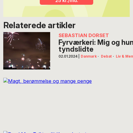
25 kr./md.
Relaterede artikler
SEBASTIAN DORSET
Fyrværkeri: Mig og hu
tyndslidte
02.01.2024
|
Danmark
·
Debat
·
Liv & Me