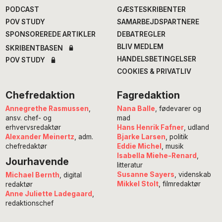
PODCAST
GÆSTESKRIBENTER
POV STUDY
SAMARBEJDSPARTNERE
SPONSOREREDE ARTIKLER
DEBATREGLER
BLIV MEDLEM
SKRIBENTBASEN
HANDELSBETINGELSER
POV STUDY
COOKIES & PRIVATLIV
Chefredaktion
Fagredaktion
Annegrethe Rasmussen
,
Nana Balle
, fødevarer og
ansv. chef- og
mad
erhvervsredaktør
Hans Henrik Fafner
, udland
Alexander Meinertz
, adm.
Bjarke Larsen
, politik
chefredaktør
Eddie Michel
, musik
Isabella Miehe-Renard
,
Jourhavende
litteratur
Susanne Sayers
, videnskab
Michael Bernth
, digital
Mikkel Stolt
, filmredaktør
redaktør
Anne Juliette Ladegaard
,
redaktionschef