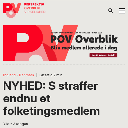
Gå
Skip
Gå
Head
direkte
til
direkte
til
indhold
til
Højr
primær
footer
Søg
på
navigation
POV
International
Indland
·
Danmark
|
Læsetid
2
min.
NYHED: S straffer
endnu et
folketingsmedlem
Yildiz Akdogan