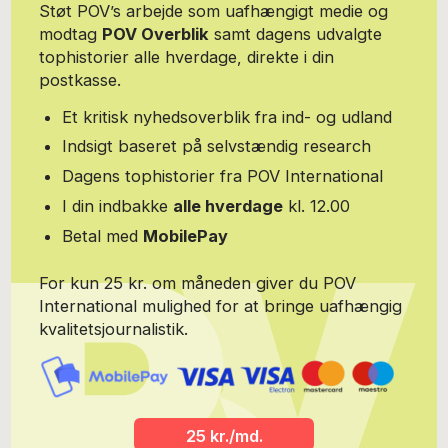
Støt POV’s arbejde som uafhængigt medie og
skrev han om udenrigspolitik med særligt fokus på Afrika og det
modtag
POV Overblik
samt dagens udvalgte
globale syd samt EU. Politisk har han en fortid hos De Radikale,
tophistorier alle hverdage, direkte i din
bl.a. som medlem af byråd- og amtsråd i en periode og som
redaktør af partiets medlemsblad. Han har været medlem af
postkasse.
Socialdemokratiet, men i dag er han partiløs. I en menneskealder
boede han i Sønderborg, hvor han bl.a. i 10 år redigerede det
Et kritisk nyhedsoverblik fra ind- og udland
satiriske årshæfte æ Rummelpot. I dag slår han sine folder i en
Indsigt baseret på selvstændig research
haveforening i Sydhavnen.
Dagens tophistorier fra POV International
I din indbakke
alle hverdage
kl. 12.00
Betal med
MobilePay
For kun 25 kr. om måneden giver du POV
International mulighed for at bringe uafhængig
kvalitetsjournalistik.
25 kr./md.