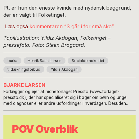
Pt. er hun den eneste kvinde med nydansk baggrund,
der er valgt til Folketinget.
Læs også
kommentaren ”S går i for små sko”.
Topillustration: Yildiz Akdogan, Folketinget –
pressefoto. Foto: Steen Brogaard.
burka
Henrik Sass Larsen
Socialdemokratiet
tildækningsforbud
Yildiz Akdogan
BJARKE LARSEN
Forlægger og ejer af nicheforlaget Pressto (www.forlaget-
pressto.dk), der har specialiseret sig i bøger om børn og unge
med diagnoser eller andre udfordringer i hverdagen. Desuden
initiativtager til festivalen Historiske Dage (www.historiske-
dage.dk), som nu drives af Aarhus Folkeuniversitet. Uddannet
journalist, har arbejdet freelance og har haft eget firma. Bjarke
POV Overblik
Larsen var fra 2011 til 2016 chefredaktør på branchebladet
BogMarkedet. Tidligere har han lavet PR og markedsføring for
diverse virksomheder, ngo’er og organisationer. Endnu tidligere