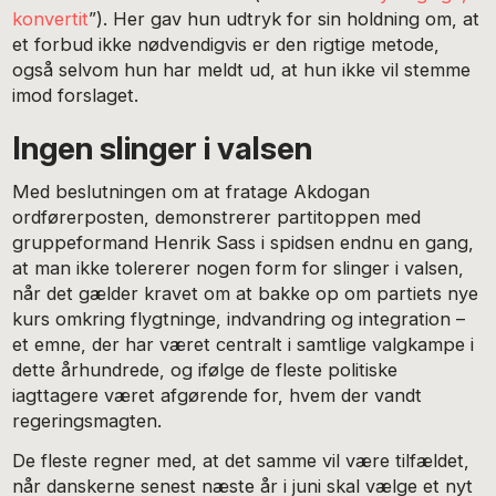
konvertit
”). Her gav hun udtryk for sin holdning om, at
et forbud ikke nødvendigvis er den rigtige metode,
også selvom hun har meldt ud, at hun ikke vil stemme
imod forslaget.
Ingen slinger i valsen
Med beslutningen om at fratage Akdogan
ordførerposten, demonstrerer partitoppen med
gruppeformand Henrik Sass i spidsen endnu en gang,
at man ikke tolererer nogen form for slinger i valsen,
når det gælder kravet om at bakke op om partiets nye
kurs omkring flygtninge, indvandring og integration –
et emne, der har været centralt i samtlige valgkampe i
dette århundrede, og ifølge de fleste politiske
iagttagere været afgørende for, hvem der vandt
regeringsmagten.
De fleste regner med, at det samme vil være tilfældet,
når danskerne senest næste år i juni skal vælge et nyt