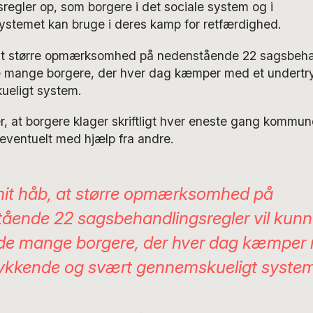
egler op, som borgere i det sociale system og i
ystemet kan bruge i deres kamp for retfærdighed.
 at større opmærksomhed på nedenstående 22 sagsbehan
e mange borgere, der hver dag kæmper med et undertr
eligt system.
r, at borgere klager skriftligt hver eneste gang kommu
 eventuelt med hjælp fra andre.
mit håb, at større opmærksomhed på
ående 22 sagsbehandlingsregler vil kun
de mange borgere, der hver dag kæmper
ykkende og svært gennemskueligt system