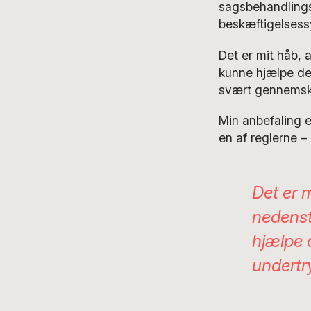
sagsbehandlingsr
beskæftigelsess
Det er mit håb,
kunne hjælpe d
svært gennemsku
Min anbefaling e
en af reglerne –
Det er 
nedenst
hjælpe 
undertr