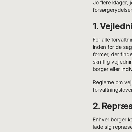
Jo flere klager, 
forsørgerydelse
1. Vejledn
For alle forvalt
inden for de sa
former, der finde
skriftlig vejledni
borger eller indi
Reglerne om vejl
forvaltningslove
2. Repræs
Enhver borger k
lade sig repræse