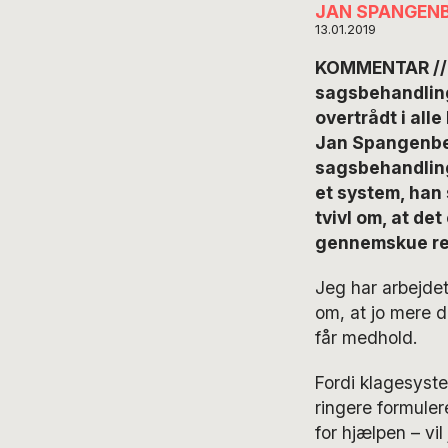
JAN SPANGEN
13.01.2019
KOMMENTAR // H
sagsbehandlings
overtrådt i all
Jan Spangenberg
sagsbehandling
et system, han
tvivl om, at de
gennemskue re
Jeg har arbejdet 
om, at jo mere du
får medhold.
Fordi klagesyste
ringere formule
for hjælpen – vi