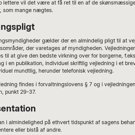
jo lettere vil det være at få ret til en af de skønsmæssig
r, som mange nægtes.
ingspligt
ningsmyndigheder gælder der en almindelig pligt til at v
gsområder, der varetages af myndigheden. Vejledningen
s til at give den bedste virkning over for borgerne, f.ek
ng i en publikation, individuel skriftlig vejledning i et bre
viduel mundtlig, herunder telefonisk vejledning.
edning findes i forvaltningslovens § 7 og i vejledningen 
n, punkt 29-37.
entation
an i almindelighed på ethvert tidspunkt af sagens beha
ntere eller bistå af andre.