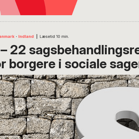
anmark
·
Indland
|
Læsetid
10
min.
 – 22 sagsbehandlingsreg
r borgere i sociale sage