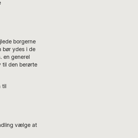
e
ejlede borgerne
 bør ydes i de
s. en generel
v til den berørte
til
ndling vælge at