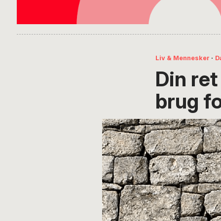
Liv & Mennesker
·
D
Din ret
brug fo