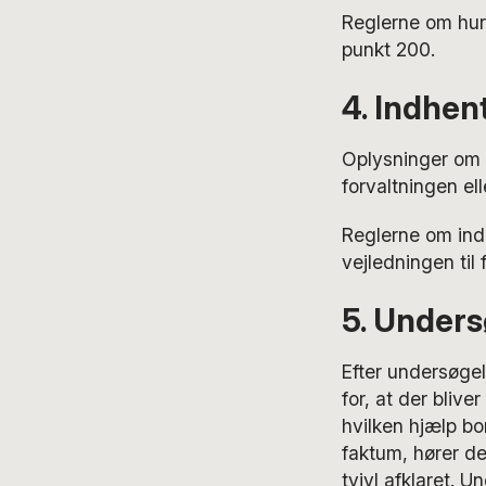
Reglerne om hurt
punkt 200.
4. Indhen
Oplysninger om a
forvaltningen el
Reglerne om indh
vejledningen til
5. Unders
Efter undersøge
for, at der blive
hvilken hjælp bo
faktum, hører d
tvivl afklaret. U