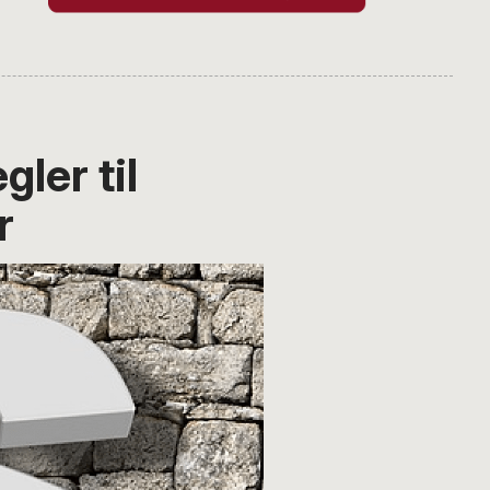
ler til
r