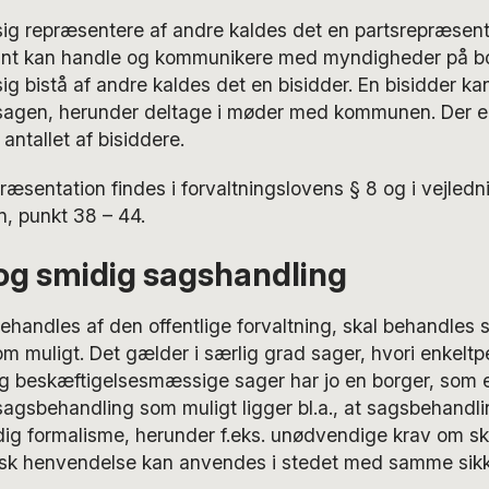
sig repræsentere af andre kaldes det en partsrepræsent
ant kan handle og kommunikere med myndigheder på b
ig bistå af andre kaldes det en bisidder. En bisidder ka
agen, herunder deltage i møder med kommunen. Der e
ntallet af bisiddere.
æsentation findes i forvaltningslovens § 8 og i vejledni
n, punkt 38 – 44.
 og smidig sagshandling
behandles af den offentlige forvaltning, skal behandles s
 muligt. Det gælder i særlig grad sager, hvori enkeltpe
og beskæftigelsesmæssige sager har jo en borger, som er
agsbehandling som muligt ligger bl.a., at sagsbehandli
g formalisme, herunder f.eks. unødvendige krav om skr
onisk henvendelse kan anvendes i stedet med samme sik