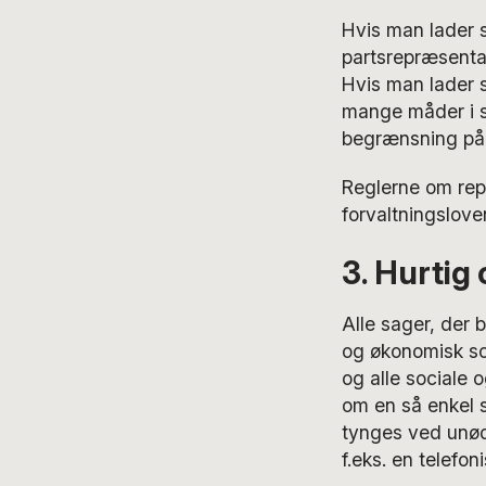
Hvis man lader 
partsrepræsent
Hvis man lader s
mange måder i s
begrænsning på a
Reglerne om repr
forvaltningslove
3. Hurtig
Alle sager, der 
og økonomisk som
og alle sociale 
om en så enkel s
tynges ved unødi
f.eks. en telef