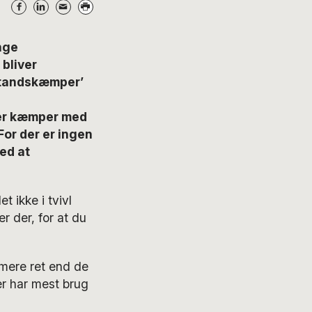
nge
 bliver
dstandskæmper’
der kæmper med
or der er ingen
ed at
t ikke i tvivl
r der, for at du
 mere ret end de
er har mest brug