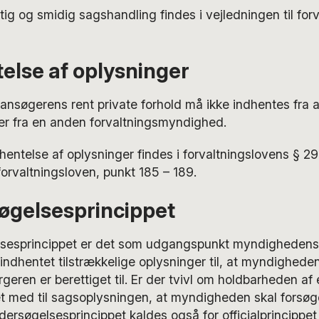
ig og smidig sagshandling findes i vejledningen til for
telse af oplysninger
nsøgerens rent private forhold må ikke indhentes fra a
ler fra en anden forvaltningsmyndighed.
entelse af oplysninger findes i forvaltningslovens § 29
 forvaltningsloven, punkt 185 – 189.
øgelsesprincippet
lsesprincippet er det som udgangspunkt myndighedens
r indhentet tilstrækkelige oplysninger til, at myndighede
rgeren er berettiget til. Er der tvivl om holdbarheden af
et med til sagsoplysningen, at myndigheden skal forsøg
ndersøgelsesprincippet kaldes også for officialprincippet 