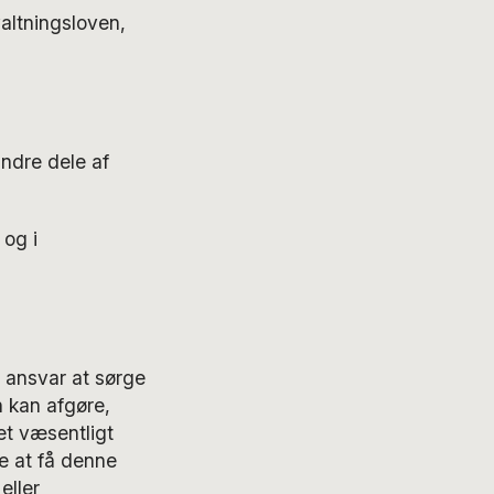
valtningsloven,
ndre dele af
 og i
 ansvar at sørge
n kan afgøre,
 et væsentligt
e at få denne
eller