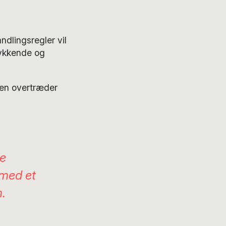
dlingsregler vil
ykkende og
nen overtræder
ne
 med et
.