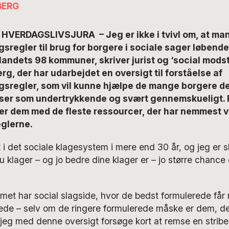
BERG
VERDAGSLIVSJURA – Jeg er ikke i tvivl om, at ma
regler til brug for borgere i sociale sager løbende
e landets 98 kommuner, skriver jurist og ‘social mo
, der har udarbejdet en oversigt til forståelse af
sregler, som vil kunne hjælpe de mange borgere 
 ser som undertrykkende og svært gennemskueligt. F
t er dem med de fleste ressourcer, der har nemmest v
glerne.
i det sociale klagesystem i mere end 30 år, og jeg er sle
 klager – og jo bedre dine klager er – jo større chance e
met har social slagside, hvor de bedst formulerede får
rede – selv om de ringere formulerede måske er dem, d
l jeg med denne oversigt forsøge kort at remse en stribe