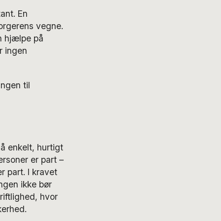
ant. En
orgerens vegne.
n hjælpe på
r ingen
ngen til
å enkelt, hurtigt
rsoner er part –
 part. I kravet
ngen ikke bør
iftlighed, hvor
kerhed.