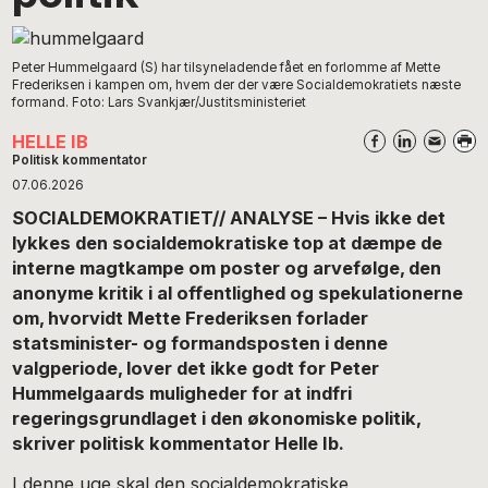
Peter Hummelgaard (S) har tilsyneladende fået en forlomme af Mette
Frederiksen i kampen om, hvem der der være Socialdemokratiets næste
formand. Foto: Lars Svankjær/Justitsministeriet
HELLE IB
Politisk kommentator
07.06.2026
SOCIALDEMOKRATIET// ANALYSE – Hvis ikke det
lykkes den socialdemokratiske top at dæmpe de
interne magtkampe om poster og arvefølge, den
anonyme kritik i al offentlighed og spekulationerne
om, hvorvidt Mette Frederiksen forlader
statsminister- og formandsposten i denne
valgperiode, lover det ikke godt for Peter
Hummelgaards muligheder for at indfri
regeringsgrundlaget i den økonomiske politik,
skriver politisk kommentator Helle Ib.
I denne uge skal den socialdemokratiske