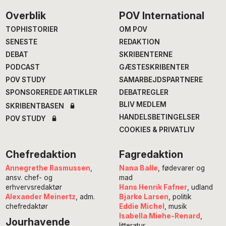
Footer
Overblik
POV International
TOPHISTORIER
OM POV
SENESTE
REDAKTION
DEBAT
SKRIBENTERNE
PODCAST
GÆSTESKRIBENTER
POV STUDY
SAMARBEJDSPARTNERE
SPONSOREREDE ARTIKLER
DEBATREGLER
BLIV MEDLEM
SKRIBENTBASEN
HANDELSBETINGELSER
POV STUDY
COOKIES & PRIVATLIV
Chefredaktion
Fagredaktion
Annegrethe Rasmussen
,
Nana Balle
, fødevarer og
ansv. chef- og
mad
erhvervsredaktør
Hans Henrik Fafner
, udland
Alexander Meinertz
, adm.
Bjarke Larsen
, politik
chefredaktør
Eddie Michel
, musik
Isabella Miehe-Renard
,
Jourhavende
litteratur