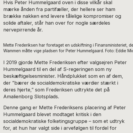
Hvis Peter Hummelgaard oven i disse vilkår skal
mærke ånden fra partifæller, der hellere ser ham
brække nakken end levere tålelige kompromiser og
solide aftaler, står han over for nogle særdeles
nervepirrende år.
Mette Frederiksen har foretaget en udskiftning i Finansministeriet, de
Wammen måtte vige pladsen for Peter Hummelgaard. Foto: Eddie Mi
I 2019 gjorde Mette Frederiksen efter valgsejren Peter
Hummelgaard til en del af S-regeringen som ny
beskæftigelsesminister. Håndplukket som en af dem,
der ”bærer de socialdemokratiske værdier stærkt i
deres hjerte,” som Frederiksen udtrykte det på
Amalienborg Slotsplads.
Denne gang er Mette Frederiksens placering af Peter
Hummelgaard blevet modtaget kritisk i den
socialdemokratiske folketingsgruppe – som et udtryk
for, at hun har valgt side i arvefølgen til fordel for