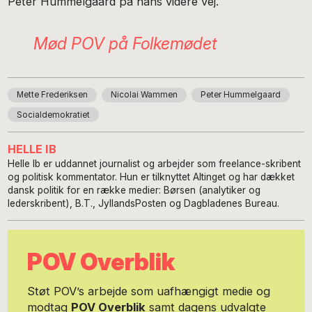
Peter Hummelgaard på hans videre vej.
Mød POV på Folkemødet
Mette Frederiksen
Nicolai Wammen
Peter Hummelgaard
Socialdemokratiet
HELLE IB
Helle Ib er uddannet journalist og arbejder som freelance-skribent
og politisk kommentator. Hun er tilknyttet Altinget og har dækket
dansk politik for en række medier: Børsen (analytiker og
lederskribent), B.T., JyllandsPosten og Dagbladenes Bureau.
POV Overblik
Støt POV’s arbejde som uafhængigt medie og
modtag
POV Overblik
samt dagens udvalgte