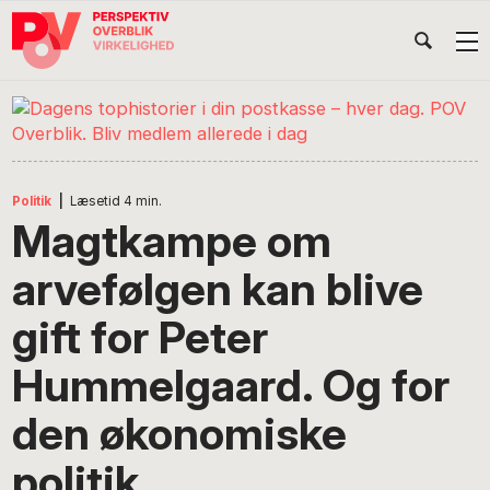
Gå
Skip
Gå
Head
direkte
til
direkte
til
indhold
til
Højr
primær
footer
Søg
på
navigation
POV
International
Politik
|
Læsetid
4
min.
Magtkampe om
arvefølgen kan blive
gift for Peter
Hummelgaard. Og for
den økonomiske
politik