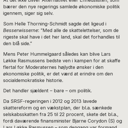
At det ikke bliver Alternativet eller Enhedslisten, som
bærer den nye regerings samlede økonomiske politik
igennem, siger sig selv.
Som Helle Thorning-Schmidt sagde det ligeud i
Besserwisserne
: ”Med alle de skattelettelser, som de
rigeste skal have i det her land, skal det forhandles til
den blå side.”
Mens Peter Hummelgaard således kan blive Lars
Løkke Rasmussens bedste ven i kampen for at skaffe
flertal for Moderaternes højlydte ønsker i den
økonomiske politik, er det værd at erindre om den
socialdemokratiske historie.
Det handler sjældent – bare – om politik.
Da SRSF-regeringen i 2012 og 2013 lavede
skattereform og en vækstplan, der bl.a. sænkede
selskabsskatten fra 25 til 22 procent, skete det bl.a.,
fordi daværende finansminister Bjarne Corydon (S) og
Lars Løkke Rasmussen – som dengang var formand