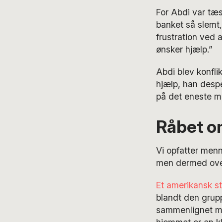
For Abdi var tæs
banket så slemt,
frustration ved a
ønsker hjælp.”
Abdi blev konfli
hjælp, han despe
på det eneste mi
Råbet o
Vi opfatter men
men dermed over
Et amerikansk s
blandt den grup
sammenlignet me