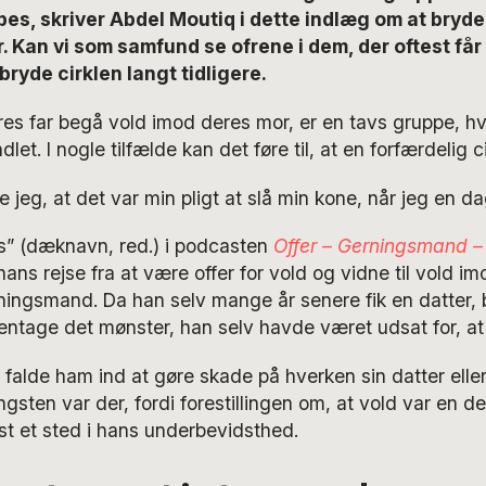
pes, skriver Abdel Moutiq i dette indlæg om at bryde
. Kan vi som samfund se ofrene i dem, der oftest får
bryde cirklen langt tidligere.
res far begå vold imod deres mor, er en tavs gruppe, hv
dlet. I nogle tilfælde kan det føre til, at en forfærdelig c
jeg, at det var min pligt at slå min kone, når jeg en dag
s” (dæknavn, red.) i podcasten
Offer – Gerningsmand 
ns rejse fra at være offer for vold og vidne til vold im
rningsmand. Da han selv mange år senere fik en datter,
gentage det mønster, han selv havde været udsat for, 
 falde ham ind at gøre skade på hverken sin datter eller
sten var der, fordi forestillingen om, at vold var en del
st et sted i hans underbevidsthed.