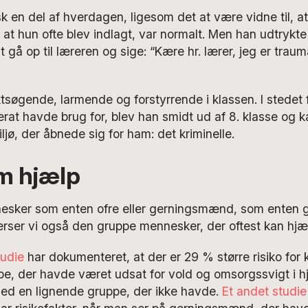
k en del af hverdagen, ligesom det at være vidne til, a
 at hun ofte blev indlagt, var normalt. Men han udtrykte 
t gå op til læreren og sige: “Kære hr. lærer, jeg er traum
ktsøgende, larmende og forstyrrende i klassen. I stedet 
rat havde brug for, blev han smidt ud af 8. klasse og k
ljø, der åbnede sig for ham: det kriminelle.
m hjælp
nesker som enten ofre eller gerningsmænd, som enten g
ser vi også den gruppe mennesker, der oftest kan hjæ
tudie
har dokumenteret, at der er 29 % større risiko for k
pe, der havde været udsat for vold og omsorgssvigt i 
d en lignende gruppe, der ikke havde.
Et andet studie