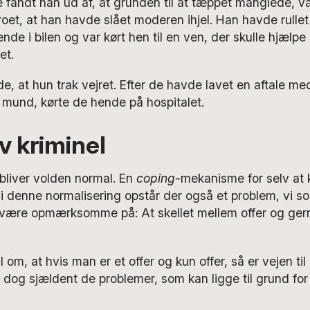
fandt han ud af, at grunden til at tæppet manglede, var
oet, at han havde slået moderen ihjel. Han havde rullet
nde i bilen og var kørt hen til en ven, der skulle hjælp
et.
 at hun trak vejret. Efter de havde lavet en aftale m
 mund, kørte de hende på hospitalet.
v kriminel
bliver volden normal. En
coping
-mekanisme for selv at
 i denne normalisering opstår der også et problem, vi 
 at være opmærksomme på: At skellet mellem offer og g
l om, at hvis man er et offer og kun offer, så er vejen ti
dog sjældent de problemer, som kan ligge til grund for