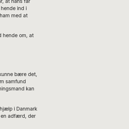
, at hans far
 hende ind i
e ham med at
ed hende om, at
 kunne bære det,
som samfund
erningsmand kan
l hjælp i Danmark
 en adfærd, der