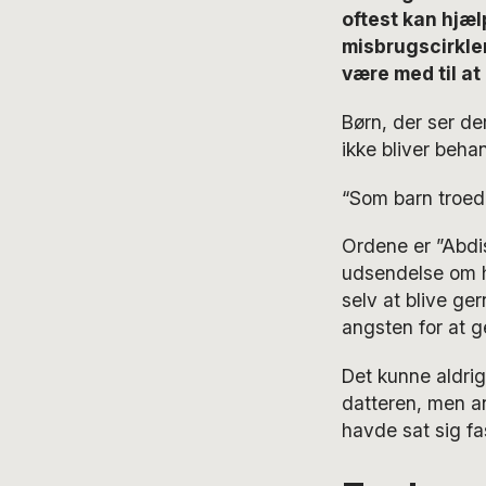
oftest kan hjæl
misbrugscirkler
være med til at 
Børn, der ser de
ikke bliver behan
“Som barn troede 
Ordene er ”Abdi
udsendelse om ha
selv at blive ge
angsten for at 
Det kunne aldrig
datteren, men ang
havde sat sig fa