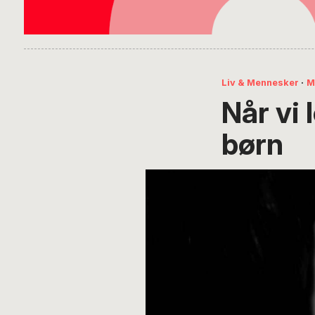
Liv & Mennesker
·
M
Når vi l
børn