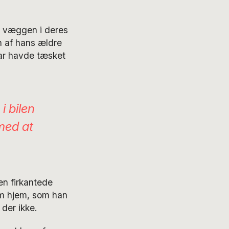
å væggen i deres
n af hans ældre
 far havde tæsket
i bilen
 med at
en firkantede
om hjem, som han
 der ikke.