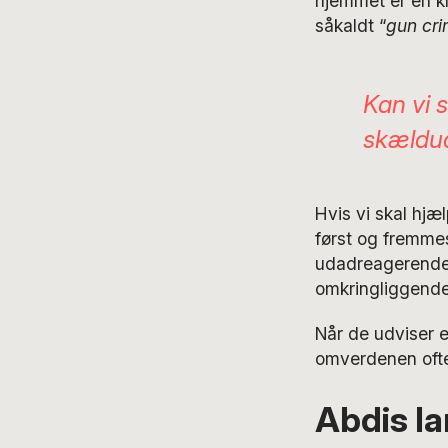
hjemmet er en k
såkaldt “
gun cr
Kan vi 
skældud
Hvis vi skal hjæ
først og fremmes
udadreagerende, 
omkringliggende 
Når de udviser e
omverdenen oftes
Abdis la