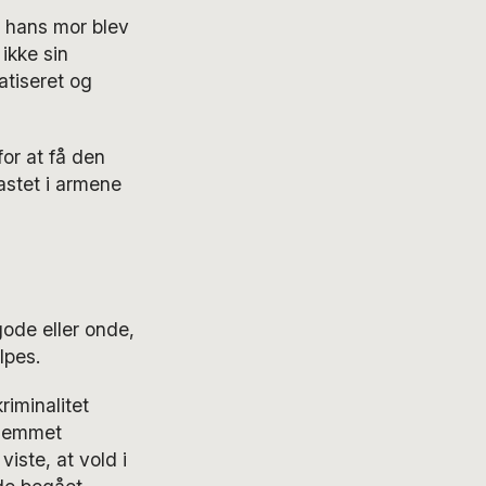
t hans mor blev
ikke sin
atiseret og
for at få den
astet i armene
ode eller onde,
lpes.
riminalitet
hjemmet
viste, at vold i