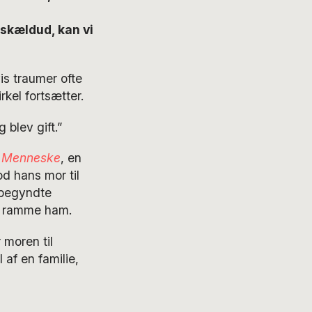
 skældud, kan vi
is traumer ofte
irkel fortsætter.
 blev gift.”
– Menneske
, en
od hans mor til
 begyndte
at ramme ham.
 moren til
 af en familie,