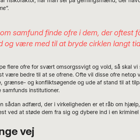
lar risikofaktor, når man ser på gerningsmænd, der hav
ime
”.
som samfund finde ofre i dem, der oftest f
 og være med til at bryde cirklen langt ti
lpe flere ofre for svært omsorgssvigt og vold, så skal 
t være bedre til at se ofrene. Ofte vil disse ofre netop
grænse- og konfliktsøgende og ude af stand til at tilp
samfunds institutioner.
n sådan adfærd, der i virkeligheden er et råb om hjælp,
t ved at støde dem fra sig og dybere ind i en krimine
nge vej