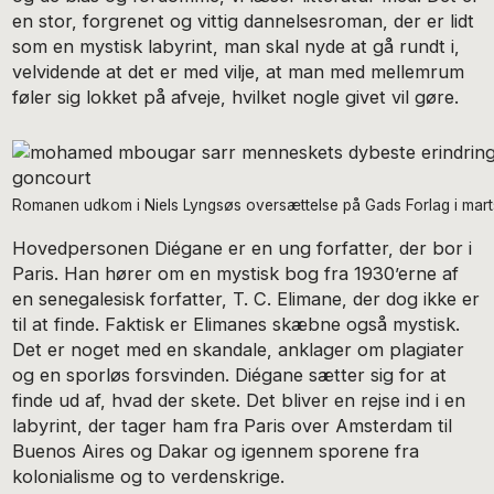
en stor, forgrenet og vittig dannelsesroman, der er lidt
som en mystisk labyrint, man skal nyde at gå rundt i,
velvidende at det er med vilje, at man med mellemrum
føler sig lokket på afveje, hvilket nogle givet vil gøre.
Romanen udkom i Niels Lyngsøs oversættelse på Gads Forlag i mart
Hovedpersonen Diégane er en ung forfatter, der bor i
Paris. Han hører om en mystisk bog fra 1930’erne af
en senegalesisk forfatter, T. C. Elimane, der dog ikke er
til at finde. Faktisk er Elimanes skæbne også mystisk.
Det er noget med en skandale, anklager om plagiater
og en sporløs forsvinden. Diégane sætter sig for at
finde ud af, hvad der skete. Det bliver en rejse ind i en
labyrint, der tager ham fra Paris over Amsterdam til
Buenos Aires og Dakar og igennem sporene fra
kolonialisme og to verdenskrige.