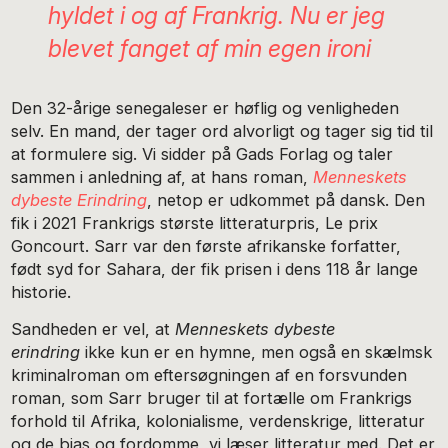
hyldet i og af Frankrig. Nu er jeg
blevet fanget af min egen ironi
Den 32-årige senegaleser er høflig og venligheden
selv. En mand, der tager ord alvorligt og tager sig tid til
at formulere sig. Vi sidder på Gads Forlag og taler
sammen i anledning af, at hans roman,
Menneskets
dybeste Erindring
, netop er udkommet på dansk. Den
fik i 2021 Frankrigs største litteraturpris, Le prix
Goncourt. Sarr var den første afrikanske forfatter,
født syd for Sahara, der fik prisen i dens 118 år lange
historie.
Sandheden er vel, at
Menneskets dybeste
erindring
ikke kun er en hymne, men også en skælmsk
kriminalroman om eftersøgningen af en forsvunden
roman, som Sarr bruger til at fortælle om Frankrigs
forhold til Afrika, kolonialisme, verdenskrige, litteratur
og de bias og fordomme, vi læser litteratur med. Det er