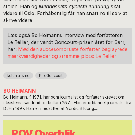
stolen. Han og
Menneskets dybeste erindring
skal
videre til Oslo. Forhåbentlig får han snart ro til selv at
skrive videre.
Læs også Bo Heimanns interview med forfatteren
Le Tellier, der vandt Goncourt-prisen året før Sarr,
her:
Mød den succesombruste forfatter bag syrede
mærkværdigheder og stramme plots: Le Tellier
kolonialisme
Prix Goncourt
BO HEIMANN
Bo Heimann, f. 1971, har som journalist og forfatter skrevet om
eksistens, samfund og kultur i 25 år. Han er uddannet journalist fra
DJH i 1997. Han er medstifter af Nordic Bildung.
www.boheimann.com
POV Overblik