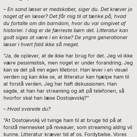
– En sand læser er medskaber, siger du. Det kræver jo
noget af en læser? Det får mig til at tænke på, hvad
du fortalte om din barndom, hvor du var omgivet af
historier. I dag er de færreste børn det. Litteratur kan
godt siges at være i en krise? De yngre generationer
læser i hvert fald ikke så meget.
“Ja, de oplever, at de ikke har brug for det. Jeg vil ikke
være pessimistisk, men noget er under forandring. Jeg
kan se det på min egen lillebror. Han lever i en visuel
verden og kan ikke se, at litteratur kan hjælpe ham til
at forstå verden. Jeg har haft diskussionen. Han
sagde, at han har streaming og alt på telefonen, så
hvorfor skal han læse Dostojevskij?”
– Hvad svarede du?
“At Dostojevskij vil tvinge ham til at bruge tid på at
forstå mennesket på niveauer, som streaming aldrig vil
kunne. Litteratur kræver tid af os. Fordybelse. Vores