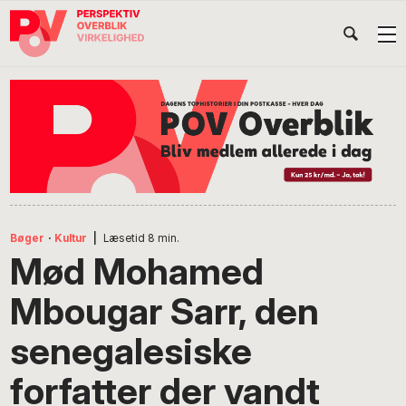
Gå
Skip
Gå
Head
direkte
til
direkte
til
indhold
til
Højr
primær
footer
Søg
på
navigation
POV
International
Bøger
·
Kultur
|
Læsetid
8
min.
Mød Mohamed
Mbougar Sarr, den
senegalesiske
forfatter der vandt