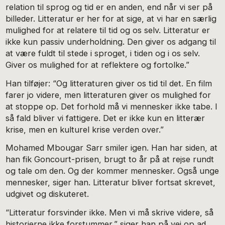
relation til sprog og tid er en anden, end når vi ser på
billeder. Litteratur er her for at sige, at vi har en særlig
mulighed for at relatere til tid og os selv. Litteratur er
ikke kun passiv underholdning. Den giver os adgang til
at være fuldt til stede i sproget, i tiden og i os selv.
Giver os mulighed for at reflektere og fortolke.”
Han tilføjer: “Og litteraturen giver os tid til det. En film
farer jo videre, men litteraturen giver os mulighed for
at stoppe op. Det forhold må vi mennesker ikke tabe. I
så fald bliver vi fattigere. Det er ikke kun en litterær
krise, men en kulturel krise verden over.”
Mohamed Mbougar Sarr smiler igen. Han har siden, at
han fik Goncourt-prisen, brugt to år på at rejse rundt
og tale om den. Og der kommer mennesker. Også unge
mennesker, siger han. Litteratur bliver fortsat skrevet,
udgivet og diskuteret.
“Litteratur forsvinder ikke. Men vi må skrive videre, så
historierne ikke forstummer,” siger han på vej op ad