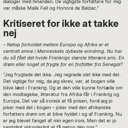
dialoger med hinanden. De vigtigste forfattere for mig
var måske Malik Fall og Honoré de Balzac.”
Kritiseret for ikke at takke
nej
– Netop forholdet mellem Europa og Afrika er et
centralt emne i Menneskets dybeste erindring. Nu har
du så fået det hvide Frankrigs største litterære pris. En
drøm eller noget at frygte for en forfatter fra Senegal?
“Jeg frygtede det ikke. Jeg regnede slet ikke med det.
Det vigtige for mig, da jeg skrev, var, at bogen ville
blive læst i Frankrig. Og at den ville kunne fortælle om
den modtagelse, litteratur fra Afrika får i Frankrig og
Europa. Det var så ironisk at få prisen, fordi jeg jo
joker med det i bogen – joker med den afrikanske
forfatters drøm om at blive hyldet i og af Frankrig. Nu
er jeg blevet fanget af min egen ironi. Men det er jo
samtidigt vidunderligt at få netop dén pris.”