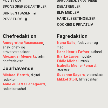
POV STUDY
SAMARBEJDSPARTNERE
SPONSOREREDE ARTIKLER
DEBATREGLER
BLIV MEDLEM
SKRIBENTBASEN
HANDELSBETINGELSER
POV STUDY
COOKIES & PRIVATLIV
Chefredaktion
Fagredaktion
Annegrethe Rasmussen
,
Nana Balle
, fødevarer og
ansv. chef- og
mad
erhvervsredaktør
Hans Henrik Fafner
, udland
Alexander Meinertz
, adm.
Bjarke Larsen
, politik
chefredaktør
Eddie Michel
, musik
Isabella Miehe-Renard
,
Jourhavende
litteratur
Susanne Sayers
, videnskab
Michael Bernth
, digital
Mikkel Stolt
, filmredaktør
redaktør
Anne Juliette Ladegaard
,
redaktionschef