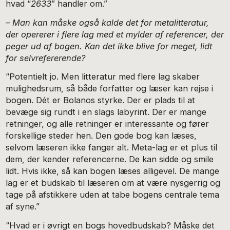
hvad “
2633
” handler om.”
– Man kan måske også kalde det for metalitteratur,
der opererer i flere lag med et mylder af referencer, der
peger ud af bogen. Kan det ikke blive for meget, lidt
for selvrefererende?
“Potentielt jo. Men litteratur med flere lag skaber
mulighedsrum, så både forfatter og læser kan rejse i
bogen. Dét er Bolanos styrke. Der er plads til at
bevæge sig rundt i en slags labyrint. Der er mange
retninger, og alle retninger er interessante og fører
forskellige steder hen. Den gode bog kan læses,
selvom læseren ikke fanger alt. Meta-lag er et plus til
dem, der kender referencerne. De kan sidde og smile
lidt. Hvis ikke, så kan bogen læses alligevel. De mange
lag er et budskab til læseren om at være nysgerrig og
tage på afstikkere uden at tabe bogens centrale tema
af syne.”
“Hvad er i øvrigt en bogs hovedbudskab? Måske det