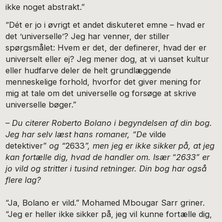
ikke noget abstrakt.”
“Dét er jo i øvrigt et andet diskuteret emne – hvad er
det ’universelle’? Jeg har venner, der stiller
spørgsmålet: Hvem er det, der definerer, hvad der er
universelt eller ej? Jeg mener dog, at vi uanset kultur
eller hudfarve deler de helt grundlæggende
menneskelige forhold, hvorfor det giver mening for
mig at tale om det universelle og forsøge at skrive
universelle bøger.”
– Du citerer Roberto Bolano i begyndelsen af din bog.
Jeg har selv læst hans romaner, “De
vilde
detektiver”
og “
2633
”, men jeg er ikke sikker på, at jeg
kan fortælle dig, hvad de handler om. Især
“
2633” er
jo vild og stritter i tusind retninger. Din bog har også
flere lag?
“Ja, Bolano er vild.” Mohamed Mbougar Sarr griner.
“Jeg er heller ikke sikker på, jeg vil kunne fortælle dig,