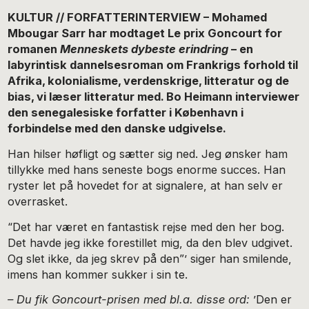
KULTUR // FORFATTERINTERVIEW – Mohamed
Mbougar Sarr har modtaget Le prix Goncourt for
romanen
Menneskets dybeste erindring
– en
labyrintisk dannelsesroman om Frankrigs forhold til
Afrika, kolonialisme, verdenskrige, litteratur og de
bias, vi læser litteratur med. Bo Heimann interviewer
den senegalesiske forfatter i København i
forbindelse med den danske udgivelse.
Han hilser høfligt og sætter sig ned. Jeg ønsker ham
tillykke med hans seneste bogs enorme succes. Han
ryster let på hovedet for at signalere, at han selv er
overrasket.
“Det har været en fantastisk rejse med den her bog.
Det havde jeg ikke forestillet mig, da den blev udgivet.
Og slet ikke, da jeg skrev på den”’ siger han smilende,
imens han kommer sukker i sin te.
– Du fik Goncourt-prisen med bl.a. disse ord:
’Den er