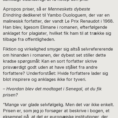
Apropos priser, så er
Menneskets dybeste
Erindring
dedikeret til Yambo Ouologuem, der var en
malinesisk forfatter, der vandt Le Prix Renaudot i 1968.
Han blev, ligesom Elimane i romanen, efterfølgende
anklaget for plagiater, hvilket fik ham til at trække sig
tilbage fra offentligheden.
Fiktion og virkelighed smyger sig altså selvrefererende
om hinanden i romanen, der dybest set stiller dette
kradse spørgsmål: Kan en sort forfatter skrive
prisværdigt godt uden at have stjålet fra andre
forfattere? Underforstået: Hvide forfattere lader sig
blot inspirere og anklages ikke for tyveri.
– Hvordan blev det modtaget i Senegal, at du fik
prisen?
“Mange var glade selvfølgelig. Men det var ikke enkelt.
Prisen er, som jeg jo forsøger at beskrive i bogen, et
eksempel på, at det er europæiske institutioner, der