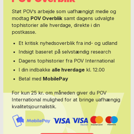
Støt POV’s arbejde som uafhængigt medie og
modtag
POV Overblik
samt dagens udvalgte
tophistorier alle hverdage, direkte i din
postkasse.
Et kritisk nyhedsoverblik fra ind- og udland
Indsigt baseret på selvstændig research
Dagens tophistorier fra POV International
I din indbakke
alle hverdage
kl. 12.00
Betal med
MobilePay
For kun 25 kr. om måneden giver du POV
International mulighed for at bringe uafhængig
kvalitetsjournalistik.