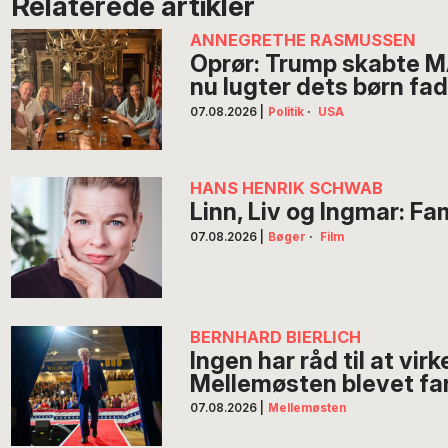
Relaterede artikler
ANNEGRETHE RASMUSSEN
Oprør: Trump skabte 
nu lugter dets børn fa
07.08.2026
|
Politik
·
USA
HANS HENRIK SCHWAB
Linn, Liv og Ingmar: F
07.08.2026
|
Bøger
·
Film
BERNHARD BIERLICH
Ingen har råd til at vir
Mellemøsten blevet far
07.08.2026
|
Mellemøsten