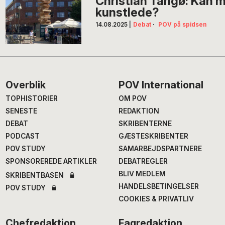
Christian Tangø: Kan m
kunstlede?
14.08.2025
|
Debat
·
POV på spidsen
Footer
Overblik
POV International
TOPHISTORIER
OM POV
SENESTE
REDAKTION
DEBAT
SKRIBENTERNE
PODCAST
GÆSTESKRIBENTER
POV STUDY
SAMARBEJDSPARTNERE
SPONSOREREDE ARTIKLER
DEBATREGLER
BLIV MEDLEM
SKRIBENTBASEN
HANDELSBETINGELSER
POV STUDY
COOKIES & PRIVATLIV
Chefredaktion
Fagredaktion