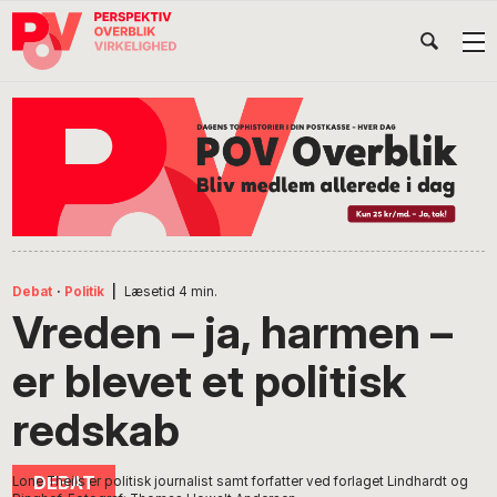
Gå
Skip
Gå
Head
direkte
til
direkte
til
indhold
til
Højr
primær
footer
Søg
på
navigation
POV
International
Debat
·
Politik
|
Læsetid
4
min.
Vreden – ja, harmen –
er blevet et politisk
redskab
Lone Theils er politisk journalist samt forfatter ved forlaget Lindhardt og