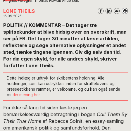
Ringhof. Fotograf: Thomas Howalt Andersen.
LONE THEILS
15.09.2025
POLITIK // KOMMENTAR – Det tager tre
splitsekunder at blive hidsig over en overskrift, man
ser på FB. Det tager 30 minutter at læse artiklen,
reflektere og søge alternative oplysninger et andet
sted, tænke tingene igennem. Giv dig selv den tid.
For din egen skyld, for alle andres skyld, skriver
forfatter Lone Theils.
Dette indlæg er udtryk for skribentens holdning
.
Alle
holdninger, som kan udtrykkes inden for straffelovens og
presseetikkens rammer, er velkomne, og du kan også sende
os
din mening her
.
For ikke så lang tid siden læste jeg en
bemærkelsesværdig betragtning i bogen
Call Them By
Their True Name
af Rebecca Solnit, en essay-samling
om amerikansk politik og samfundsforhold. Den