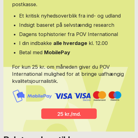
danskernes yndlingsforfatter. Tredje bog i Nora Sand-serien
postkasse.
Heksedrengen udkommer i februar 2018. Har desuden bidraget til
rejsebøger om London og Dublin i serien Vide Verden. Kickbokser
Et kritisk nyhedsoverblik fra ind- og udland
og uforfærdet amatørkok.
Indsigt baseret på selvstændig research
Dagens tophistorier fra POV International
I din indbakke
alle hverdage
kl. 12.00
Betal med
MobilePay
For kun 25 kr. om måneden giver du POV
International mulighed for at bringe uafhængig
kvalitetsjournalistik.
25 kr./md.