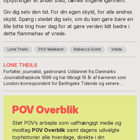
oplysninger et andet sted, tænke tingene igennem.
Giv dig selv den tid. For din egen skyld, for alle andres
skyld. Spørg i stedet dig selv, om du kan gøre bare en
lille bitte ting hver dag for at gøre verden lidt bedre i
dette flammehav af vrede.
Lone Theils
POV Weekend
Rebecca Solnit
Vrede
LONE THEILS
Forfatter, journalist, gastronørd. Uddannet fra Danmarks
Journalisthøjskole 1996 og har tilbragt 16 år af karrieren som
London-korrespondent for Berlingske Tidende og senere
Politiken. Har desuden arbejdet for Danmarks Radio, TV2, Radio
24Syv og en række magasiner og blade. Underviser på bl.a.
DJMX og kursusleder på DjE. Debuterede som forfatter i 2015
POV Overblik
med Pigerne fra Englandsbåden, der er solgt til oversættelse i 16
lande. Forfatter til biografen Globetrotter sammen med Jens
Bjerre, der også udkom i 2015. Andet bind i serien om Nora Sand
Støt POV’s arbejde som uafhængigt medie og
"Den blå digters kone" udkom i juli 2016. I 2017 kom
modtag
POV Overblik
samt dagens udvalgte
radiokrimiromanen 87 Sekunder i samarbejde med DRs P1.
tophistorier alle hverdage, direkte i din
Samme år blev Lone Theils nomineret til Martha-prisen som