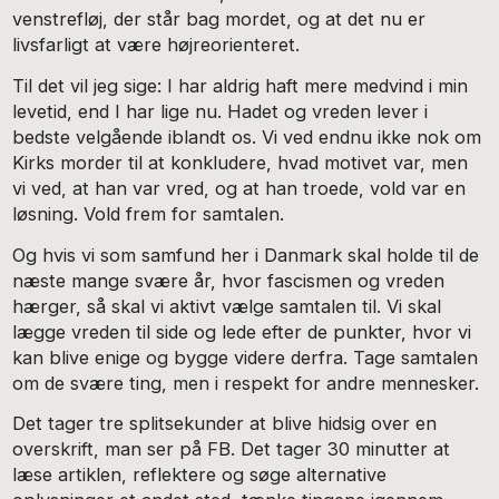
venstrefløj, der står bag mordet, og at det nu er
livsfarligt at være højreorienteret.
Til det vil jeg sige: I har aldrig haft mere medvind i min
levetid, end I har lige nu. Hadet og vreden lever i
bedste velgående iblandt os. Vi ved endnu ikke nok om
Kirks morder til at konkludere, hvad motivet var, men
vi ved, at han var vred, og at han troede, vold var en
løsning. Vold frem for samtalen.
Og hvis vi som samfund her i Danmark skal holde til de
næste mange svære år, hvor fascismen og vreden
hærger, så skal vi aktivt vælge samtalen til. Vi skal
lægge vreden til side og lede efter de punkter, hvor vi
kan blive enige og bygge videre derfra. Tage samtalen
om de svære ting, men i respekt for andre mennesker.
Det tager tre splitsekunder at blive hidsig over en
overskrift, man ser på FB. Det tager 30 minutter at
læse artiklen, reflektere og søge alternative