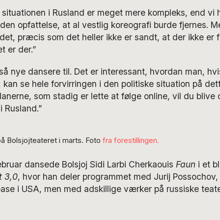
e situationen i Rusland er meget mere kompleks, end vi ha
en opfattelse, at al vestlig koreografi burde fjernes. Me
ældet, præcis som det heller ikke er sandt, at der ikke er f
t er der.”
 nye dansere til. Det er interessant, hvordan man, hv
kan se hele forvirringen i den politiske situation på de
lanerne, som stadig er lette at følge online, vil du blive
i Rusland.”
 Bolsjojteateret i marts. Foto
fra forestillingen.
ebruar dansede Bolsjoj Sidi Larbi Cherkaouis
Faun
i et 
t 3,0
, hvor han deler programmet med Jurij Possochov, 
ase i USA, men med adskillige værker på russiske teat