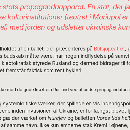
e stats propagandaapparat. En stat, der 
e kulturinstitutioner (teatret i Mariupol er
l) med jorden og udsletter ukrainske ku
holdet af en ballet, der præsenteres på
Bolsjojteatret
, 
s budskab måtte være, har nogen indflydelse på samvi
t kleptokratisk styrede Rusland og dermed bidrager til f
et fremstår faktisk som rent hykleri.
ke med de gode kræfter i Rusland ved at pudse propagandafacade
 systemkritiske værker, der spillede en vis indenrigspoli
cene inden invasionen af Ukraine, er for længst blevet fj
tte gælder værket om
Nurejev
og balletten
Vores tids hel
af samme navn. Ikke kun emnerne stak Kreml i øjnene,