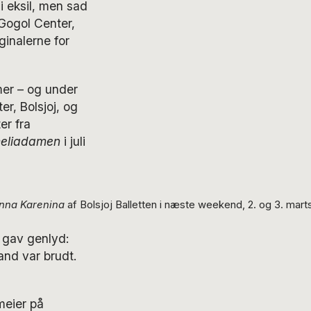
i eksil, men sad
 Gogol Center,
ginalerne for
er – og under
r, Bolsjoj, og
er fra
eliadamen
i juli
nna Karenina
af Bolsjoj Balletten i næste weekend, 2. og 3. mart
n gav genlyd:
nd var brudt.
meier på