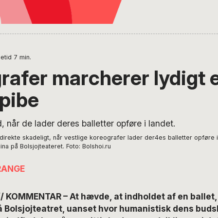
etid
7
min.
rafer marcherer lydigt e
 pibe
 direkte skadeligt, når vestlige koreografer lader der4es balletter opføre i 
a på Bolsjojteateret. Foto: Bolshoi.ru
RANGE
/ KOMMENTAR – At hævde, at indholdet af en ballet,
 Bolsjojteatret, uanset hvor humanistisk dens bud