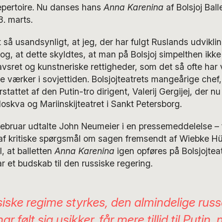
repertoire. Nu danses hans
Anna Karenina
af Bolsjoj Ball
. marts.
t så usandsynligt, at jeg, der har fulgt Ruslands udvikli
ntog, at dette skyldtes, at man på Bolsjoj simpelthen ikk
vsret og kunstneriske rettigheder, som det så ofte har 
 værker i sovjettiden. Bolsjojteatrets mangeårige chef, 
erstattet af den Putin-tro dirigent, Valerij Gergijej, der n
Moskva og Mariinskijteatret i Sankt Petersborg.
februar udtalte John Neumeier i en pressemeddelelse – 
af kritiske spørgsmål om sagen fremsendt af Wiebke Hüs
il, at balletten
Anna Karenina
igen opføres på Bolsjojteat
r et budskab til den russiske regering.
siske regime styrkes, den almindelige russ
r følt sig usikker, får mere tillid til Putin, 