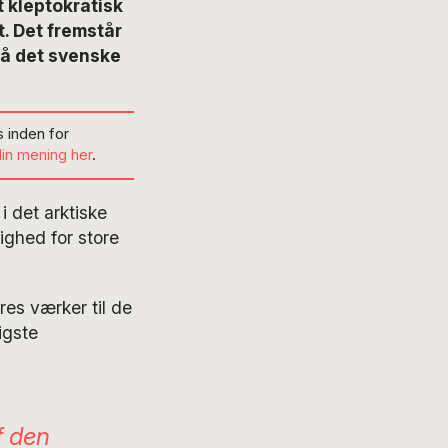
 kleptokratisk
t. Det fremstår
på det svenske
 inden for
din mening her
.
i det arktiske
dighed for store
res værker til de
igste
af den