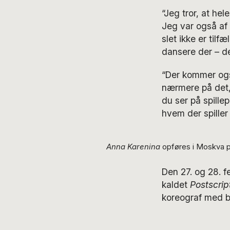
“Jeg tror, at hel
Jeg var også af d
slet ikke er tilf
dansere der – de
“Der kommer også
nærmere på det, 
du ser på spillep
hvem der spiller 
Anna Karenina
opføres i Moskva på
Den 27. og 28. f
kaldet
Postscrip
koreograf med b