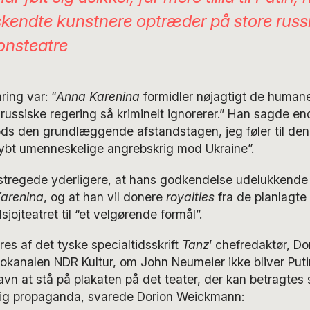
kendte kunstnere optræder på store russ
ionsteatre
ring var: “
Anna Karenina
formidler nøjagtigt de human
ssiske regering så kriminelt ignorerer.” Han sagde en
ods den grundlæggende afstandstagen, jeg føler til den 
ybt umenneskelige angrebskrig mod Ukraine”.
tregede yderligere, at hans godkendelse udelukkende 
arenina
, og at han vil donere
royalties
fra de planlagte
sjojteatret til “et velgørende formål”.
es af det tyske specialtidsskrift
Tanz
’ chefredaktør, D
okanalen NDR Kultur, om John Neumeier ikke bliver Putin
 navn at stå på plakaten på det teater, der kan betragtes
tslig propaganda, svarede Dorion Weickmann: