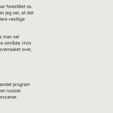
r forestillet os.
n jeg ser, at det
lere vestlige
is man ser
tte område. Hvis
 overrasket over,
blandet program
en russisk
erscener.