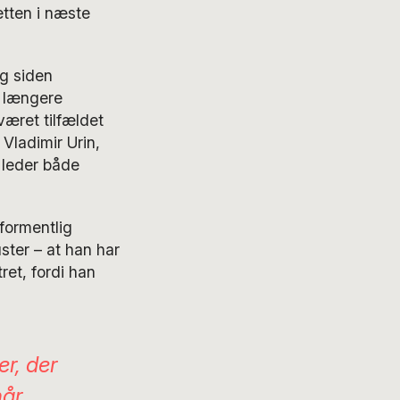
etten i næste
ng siden
e længere
været tilfældet
Vladimir Urin,
u leder både
formentlig
ter – at han har
ret, fordi han
er, der
når