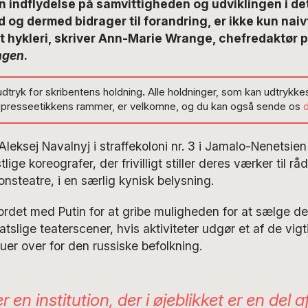
 indflydelse på samvittigheden og udviklingen i det
 og dermed bidrager til forandring, er ikke kun naiv
t hykleri, skriver Ann-Marie Wrange, chefredaktør 
ngen
.
udtryk for skribentens holdning
.
Alle holdninger, som kan udtrykkes
g presseetikkens rammer, er velkomne, og du kan også sende os
leksej Navalnyj i straffekoloni nr. 3 i Jamalo-Nenetsien 
lige koreografer, der frivilligt stiller deres værker til rå
ionsteatre, i en særlig kynisk belysning.
rdet med Putin for at gribe muligheden for at sælge de
atslige teaterscener, hvis aktiviteter udgør et af de vigt
er over for den russiske befolkning.
er en institution, der i øjeblikket er en del 