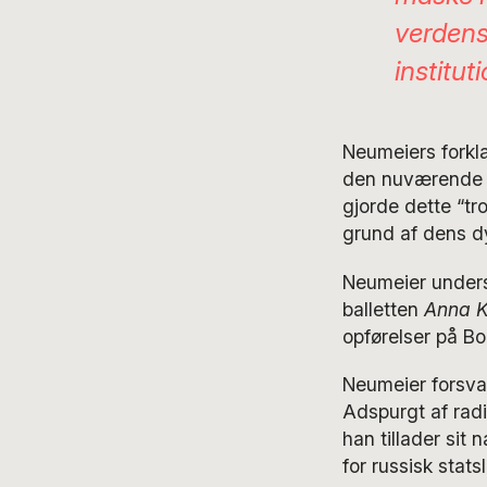
verdens
institut
Neumeiers forkla
den nuværende ru
gjorde dette “tr
grund af dens d
Neumeier unders
balletten
Anna K
opførelser på Bol
Neumeier forsvar
Adspurgt af radi
han tillader sit
for russisk sta