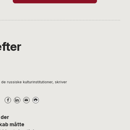
fter
de russiske kulturinstitutioner, skriver
 der
skab måtte