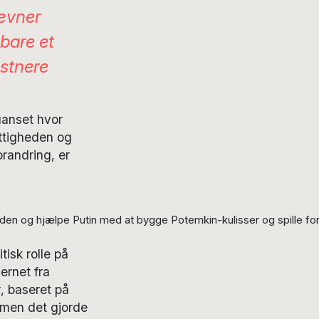
jævner
 bare et
nstnere
uanset hvor
ttigheden og
orandring, er
n og hjælpe Putin med at bygge Potemkin-kulisser og spille for
tisk rolle på
ernet fra
t
, baseret på
 men det gjorde