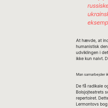
russisk
ukrainsk
eksempe
At hævde, at ind
humanistisk den
udviklingen i de
ikke kun naivt. D
Man samarbejder ik
De få radikale og
Bolsjojteatrets s
repertoiret. De
Lermontovs bog 