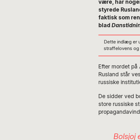
være, har nogen
styrede Rusland
faktisk som ren
blad
Danstidni
Dette indlæg er 
straffelovens o
Efter mordet på A
Rusland står vest
russiske institut
De sidder ved bo
store russiske st
propagandavindu
Bolsjoj 