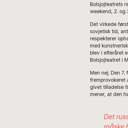
Bolsjojteatrets 
weekend, 2. og 3
Det virkede førs
sovjetisk tid, a
respekterer opha
med kunstneriske
blev i efteråret 
Bolsjojteatret i 
Men nej. Den 7. 
fremprovokeret 
givet tilladelse t
mener, at den ha
Det rus
måske ha