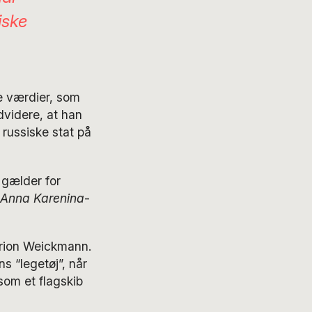
iske
e værdier, som
dvidere, at han
russiske stat på
gælder for
Anna Karenina
-
orion Weickmann.
s “legetøj”, når
 som et flagskib