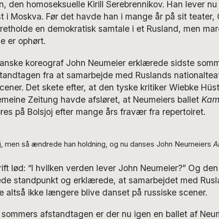
n, den homoseksuelle Kirill Serebrennikov. Han lever nu 
t i Moskva. Før det havde han i mange år på sit teater,
opretholde en demokratisk samtale i et Rusland, men mar
e er ophørt.
anske koreograf John Neumeier erklærede sidste somm
standtagen fra at samarbejde med Ruslands nationalteate
cener. Det skete efter, at den tyske kritiker Wiebke Hüst
emeine Zeitung havde afsløret, at Neumeiers ballet
Kam
res på Bolsjoj efter mange års fravær fra repertoiret.
j, men så ændrede han holdning, og nu danses John Neumeiers
A
rift lød: “I hvilken verden lever John Neumeier?” Og de
e standpunkt og erklærede, at samarbejdet med Rusla
e altså ikke længere blive danset på russiske scener.
e sommers afstandtagen er der nu igen en ballet af Neu