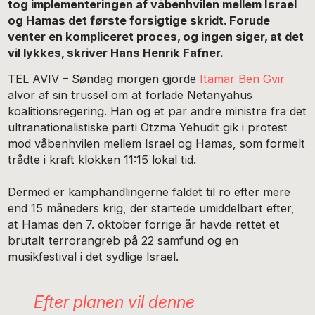
tog implementeringen af våbenhvilen mellem Israel
og Hamas det første forsigtige skridt. Forude
venter en kompliceret proces, og ingen siger, at det
vil lykkes, skriver Hans Henrik Fafner.
TEL AVIV – Søndag morgen gjorde
Itamar Ben Gvir
alvor af sin trussel om at forlade Netanyahus
koalitionsregering. Han og et par andre ministre fra det
ultranationalistiske parti Otzma Yehudit gik i protest
mod våbenhvilen mellem Israel og Hamas, som formelt
trådte i kraft klokken 11:15 lokal tid.
Dermed er kamphandlingerne faldet til ro efter mere
end 15 måneders krig, der startede umiddelbart efter,
at Hamas den 7. oktober forrige år havde rettet et
brutalt terrorangreb på 22 samfund og en
musikfestival i det sydlige Israel.
Efter planen vil denne