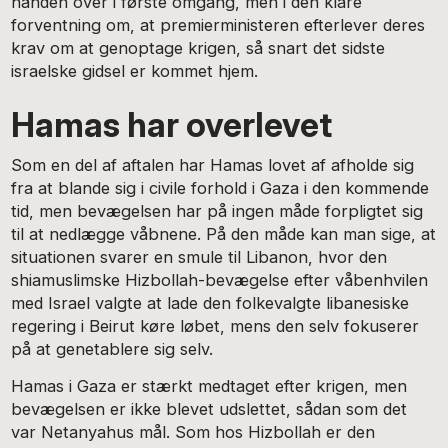
hånden over i første omgang, men i den klare
forventning om, at premierministeren efterlever deres
krav om at genoptage krigen, så snart det sidste
israelske gidsel er kommet hjem.
Hamas har overlevet
Som en del af aftalen har Hamas lovet af afholde sig
fra at blande sig i civile forhold i Gaza i den kommende
tid, men bevægelsen har på ingen måde forpligtet sig
til at nedlægge våbnene. På den måde kan man sige, at
situationen svarer en smule til Libanon, hvor den
shiamuslimske Hizbollah-bevægelse efter våbenhvilen
med Israel valgte at lade den folkevalgte libanesiske
regering i Beirut køre løbet, mens den selv fokuserer
på at genetablere sig selv.
Hamas i Gaza er stærkt medtaget efter krigen, men
bevægelsen er ikke blevet udslettet, sådan som det
var Netanyahus mål. Som hos Hizbollah er den