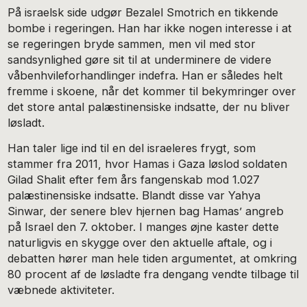
På israelsk side udgør Bezalel Smotrich en tikkende
bombe i regeringen. Han har ikke nogen interesse i at
se regeringen bryde sammen, men vil med stor
sandsynlighed gøre sit til at underminere de videre
våbenhvileforhandlinger indefra. Han er således helt
fremme i skoene, når det kommer til bekymringer over
det store antal palæstinensiske indsatte, der nu bliver
løsladt.
Han taler lige ind til en del israeleres frygt, som
stammer fra 2011, hvor Hamas i Gaza løslod soldaten
Gilad Shalit efter fem års fangenskab mod 1.027
palæstinensiske indsatte. Blandt disse var Yahya
Sinwar, der senere blev hjernen bag Hamas’ angreb
på Israel den 7. oktober. I manges øjne kaster dette
naturligvis en skygge over den aktuelle aftale, og i
debatten hører man hele tiden argumentet, at omkring
80 procent af de løsladte fra dengang vendte tilbage til
væbnede aktiviteter.