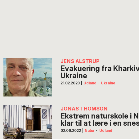
JENS ALSTRUP
Evakuering fra Kharkiv
Ukraine
21.02.2023
|
Udland
·
Ukraine
JONAS THOMSON
Ekstrem naturskole i N
klar til at lære i en sn
02.06.2022
|
Natur
·
Udland