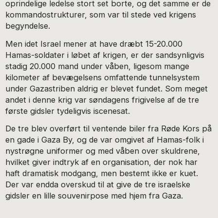
oprindelige ledelse stort set borte, og det samme er de
kommandostrukturer, som var til stede ved krigens
begyndelse.
Men idet Israel mener at have dræbt 15-20.000
Hamas-soldater i løbet af krigen, er der sandsynligvis
stadig 20.000 mand under våben, ligesom mange
kilometer af bevægelsens omfattende tunnelsystem
under Gazastriben aldrig er blevet fundet. Som meget
andet i denne krig var søndagens frigivelse af de tre
første gidsler tydeligvis iscenesat.
De tre blev overført til ventende biler fra Røde Kors på
en gade i Gaza By, og de var omgivet af Hamas-folk i
nystrøgne uniformer og med våben over skuldrene,
hvilket giver indtryk af en organisation, der nok har
haft dramatisk modgang, men bestemt ikke er kuet.
Der var endda overskud til at give de tre israelske
gidsler en lille souvenirpose med hjem fra Gaza.