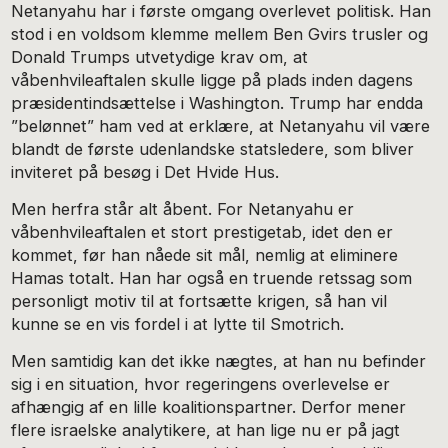
Netanyahu har i første omgang overlevet politisk. Han
stod i en voldsom klemme mellem Ben Gvirs trusler og
Donald Trumps utvetydige krav om, at
våbenhvileaftalen skulle ligge på plads inden dagens
præsidentindsættelse i Washington. Trump har endda
”belønnet” ham ved at erklære, at Netanyahu vil være
blandt de første udenlandske statsledere, som bliver
inviteret på besøg i Det Hvide Hus.
Men herfra står alt åbent. For Netanyahu er
våbenhvileaftalen et stort prestigetab, idet den er
kommet, før han nåede sit mål, nemlig at eliminere
Hamas totalt. Han har også en truende retssag som
personligt motiv til at fortsætte krigen, så han vil
kunne se en vis fordel i at lytte til Smotrich.
Men samtidig kan det ikke nægtes, at han nu befinder
sig i en situation, hvor regeringens overlevelse er
afhængig af en lille koalitionspartner. Derfor mener
flere israelske analytikere, at han lige nu er på jagt