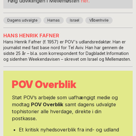
Følg udviklingen i Mellemøsten
her.
Dagens udvalgte
Hamas
Israel
Våbenhvile
HANS HENRIK FAFNER
Hans Henrik Fafner (f. 1957) er POV's udlandsredaktør. Han er
journalist med fast base nord for Tel Aviv. Han har gennem de
sidste 25 år – bl.a. som korrespondent for Dagbladet Information
og sidenhen Weekendavisen – skrevet om Israel og Mellemøsten.
POV Overblik
Støt POV’s arbejde som uafhængigt medie og
modtag
POV Overblik
samt dagens udvalgte
tophistorier alle hverdage, direkte i din
postkasse.
Et kritisk nyhedsoverblik fra ind- og udland