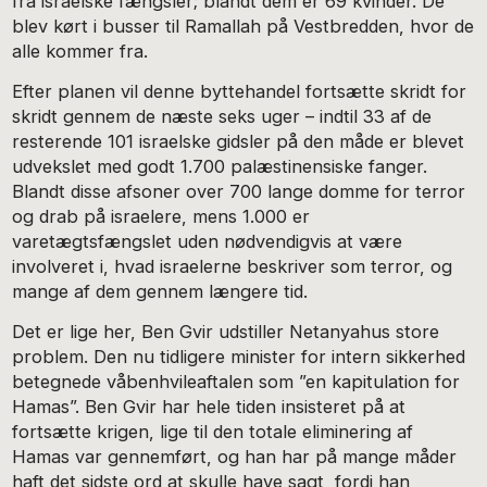
fra israelske fængsler; blandt dem er 69 kvinder. De
blev kørt i busser til Ramallah på Vestbredden, hvor de
alle kommer fra.
Efter planen vil denne byttehandel fortsætte skridt for
skridt gennem de næste seks uger – indtil 33 af de
resterende 101 israelske gidsler på den måde er blevet
udvekslet med godt 1.700 palæstinensiske fanger.
Blandt disse afsoner over 700 lange domme for terror
og drab på israelere, mens 1.000 er
varetægtsfængslet uden nødvendigvis at være
involveret i, hvad israelerne beskriver som terror, og
mange af dem gennem længere tid.
Det er lige her, Ben Gvir udstiller Netanyahus store
problem. Den nu tidligere minister for intern sikkerhed
betegnede våbenhvileaftalen som ”en kapitulation for
Hamas”. Ben Gvir har hele tiden insisteret på at
fortsætte krigen, lige til den totale eliminering af
Hamas var gennemført, og han har på mange måder
haft det sidste ord at skulle have sagt, fordi han