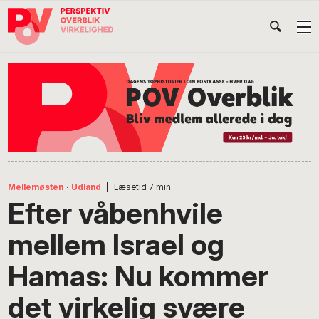
Gå
Skip
Gå
Head
direkte
til
direkte
til
indhold
til
Højr
primær
footer
Søg
på
navigation
POV
International
Mellemøsten
·
Udland
|
Læsetid
7
min.
Efter våbenhvile
mellem Israel og
Hamas: Nu kommer
det virkelig svære