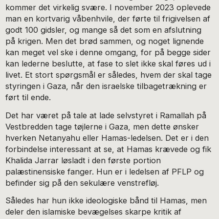
kommer det virkelig svære. I november 2023 oplevede
man en kortvarig våbenhvile, der førte til frigivelsen af
godt 100 gidsler, og mange så det som en afslutning
på krigen. Men det brød sammen, og noget lignende
kan meget vel ske i denne omgang, for på begge sider
kan lederne beslutte, at fase to slet ikke skal føres ud i
livet. Et stort spørgsmål er således, hvem der skal tage
styringen i Gaza, når den israelske tilbagetrækning er
ført til ende.
Det har været på tale at lade selvstyret i Ramallah på
Vestbredden tage tøjlerne i Gaza, men dette ønsker
hverken Netanyahu eller Hamas-ledelsen. Det er i den
forbindelse interessant at se, at Hamas krævede og fik
Khalida Jarrar løsladt i den første portion
palæstinensiske fanger. Hun er i ledelsen af PFLP og
befinder sig på den sekulære venstrefløj.
Således har hun ikke ideologiske bånd til Hamas, men
deler den islamiske bevægelses skarpe kritik af