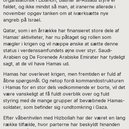
organisatorisk i Libanon, Bashar al-Assads styre er
faldet, og ikke mindst så man, at iranerne allerede i
november opgav tanken om at iværksætte nye
angreb på Israel.
Qatar, som i en årrække har finansieret store dele af
Hamas’ aktiviteter, har nu påtaget sig rollen som
mægler i krigen og vil næppe ønske at sætte denne
status i verdenssamfundets øjne over styr. Saudi-
Arabien og De Forenede Arabiske Emirater har tydeligt
sagt, at de vil have Hamas ud.
Hamas har overlevet krigen, men fremtiden er fuld af
åbne spørgsmål. Og netop fordi kommandostrukturen
i Hamas for en stor dels vedkommende er borte, vil det
være vanskeligt at få fuldt overblik over og fuld
styring med de mange grupper af bevæbnede Hamas-
soldater, som befinder sig rundtomkring i Gaza.
Efter våbenhvilen med Hizbollah har der været en lang
række tilfælde, hvor parterne har beskyldt hinanden