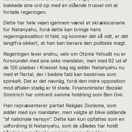
bakkede sine ord op med en stående trussel om at
forlade regeringen.
Dette har hele vejen igennem været et skrækscenarie
for Netanyahu, fordi dette kan bringe hans
regeringskoalition til fald, og kommer det så vidt, er det
langtfra sikkert, at han kan bevare den politiske magt.
Regeringen lever endnu, selv om Otzma Yehudit nu er
forsvundet med sine seks mandater, men med 62 ud af
de 120 pladser i Knesset bag sig sidder Netanyahu nu
med et flertal, der i bedste fald kan beskrives som
spinkelt. Det er det navnlig, fordi den indre opposition
mod aftalen stadig er til stede. Finansminister Bezalel
Smotrich har omtrent samme holdning som Ben Gvir.
Han repræsenterer partiet Religiøs Zionisme, som
sidder med syv mandater, men valgte at blive siddende
”af nationale hensyn”. Dette kan kun opfattes som en
udfordring til Netanyahu, som de således har holdt