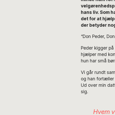
velgørenhedspro
hans liv. Som h
det for at hjæl
der betyder nog
“Don Peder, Don
Peder kigger på 
hjælper med kont
hun har små bør
Vi går rundt sam
og han fortæller
Ud over min dat
sig.
Hvem va