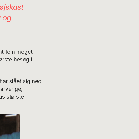
øjekast
g og
amt fem meget
ørste besøg i
har slået sig ned
arverige,
as største