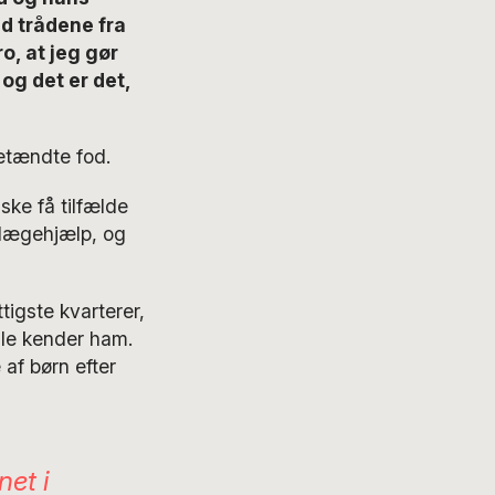
ad trådene fra
ro, at jeg gør
 og det er det,
etændte fod.
ske få tilfælde
 lægehjælp, og
igste kvarterer,
alle kender ham.
af børn efter
et i