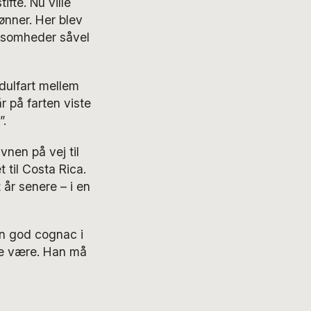
fte. Nu ville
ønner. Her blev
rksomheder såvel
dulfart mellem
 på farten viste
”.
vnen på vej til
 til Costa Rica.
 år senere – i en
n god cognac i
lle være. Han må