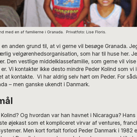
nd med en af familierne i Granada. Privatfoto: Lise Floris.
en anden grund til, at vi gerne vil besøge Granada. Je
lig velgørenhedsorganisation, som har til huse her. J
ker. Den vestlige middelklassefamilie, som gerne vil vis
 er. Vi kontakter ikke desto mindre Peder Kolind som v
et at kontakte. Vi har aldrig selv hørt om Peder. For såd
da – men ganske ukendt i Danmark.
mål
Kolind? Og hvordan var han havnet i Nicaragua? Hans 
ste øjekast som et kompliceret virvar af ventures, franc
stemer. Men kort fortalt forlod Peder Danmark i 1982 e