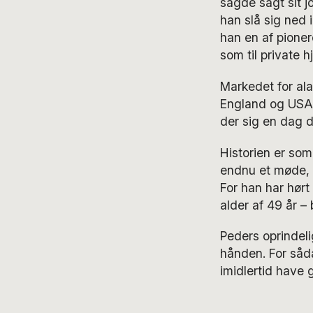
sagde sagt sit jo
han slå sig ned
han en af pione
som til private h
Markedet for al
England og USA 
der sig en dag d
Historien er som 
endnu et møde, gå
For han har hørt
alder af 49 år – 
Peders oprindel
hånden. For såda
imidlertid have g