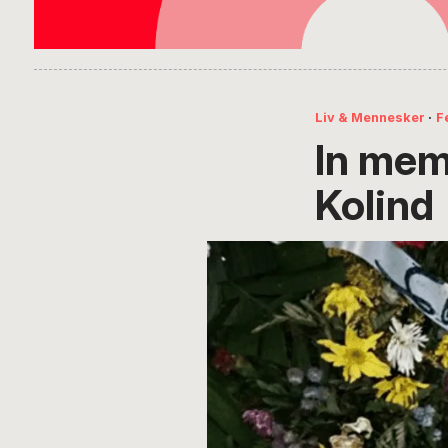
Liv & Mennesker
·
F
In mem
Kolind