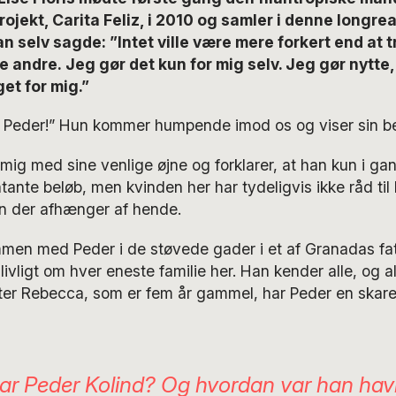
jekt, Carita Feliz, i 2010 og samler i denne longre
an selv sagde:
”Intet ville være mere forkert end at t
pe andre.
Jeg gør det kun for mig selv. Jeg gør nytte,
et for mig.”
 Peder!” Hun kommer humpende imod os og viser sin b
mig med sine venlige øjne og forklarer, at han kun i gan
ante beløb, men kvinden her har tydeligvis ikke råd til
n der afhænger af hende.
men med Peder i de støvede gader i et af Granadas fatt
 livligt om hver eneste familie her. Han kender alle, og 
ter Rebecca, som er fem år gammel, har Peder en skare 
r Peder Kolind? Og hvordan var han havn