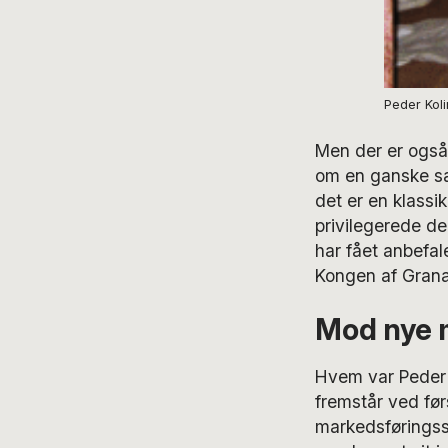
Peder Koli
Men der er også 
om en ganske sær
det er en klassi
privilegerede de
har fået anbefal
Kongen af Grana
Mod nye 
Hvem var Peder 
fremstår ved før
markedsføringssy