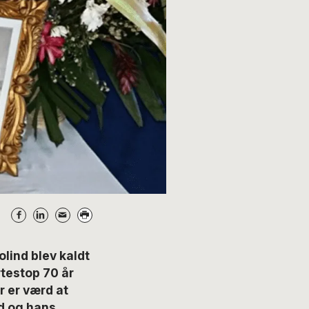
olind blev kaldt
rtestop 70 år
r er værd at
nd og hans