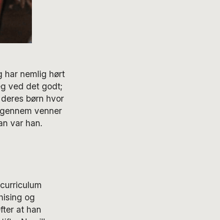
g har nemlig hørt
eg ved det godt;
e deres børn hvor
i igennem venner
an var han.
curriculum
hising og
fter at han