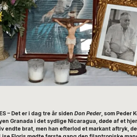
S – Det er i dag tre år siden
Don Peder
, som Peder K
yen Granada i det sydlige Nicaragua, døde af et hje
v endte brat, men han efterlod et markant aftryk, de
Lise Floris mødte første gang den filantropiske ma