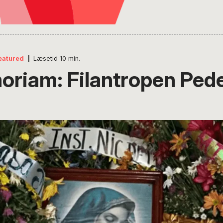
eatured
|
Læsetid
10
min.
oriam: Filantropen Ped