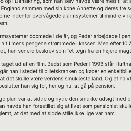
b op i Dansikring, som han selv havde være med til at sti
 i England sammen med sin kone Annette og deres tre s
rerne indenfor overvågede alarmsystemer til mindre vi
jem.
armsystemer boomede i de år, og Peder arbejdede i pen
alt i mens pengene strømmede i kassen. Men efter 10 år
et, han senere beskrev som ”et tegn fra en højere magt
taget ud af en film. Bedst som Peder i 1993 står i luftha
r han i stedet til billetskranken og køber en enkeltbillet
 at det skulle være verdens smukkeste land. Og et halvt
beslutter han sig for, her og nu, at gå på pension.
ige plan var at sidde og nyde den smukke udsigt med e
n havde han forestillet sig at livet som pensionist sku
lemt, at det med at sidde stille ikke lige var ham.