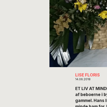
LISE FLORIS
14.06.2018
ET LIV AT MINDE
af beboerne i b
gammel. Hans li
minde ham for. 